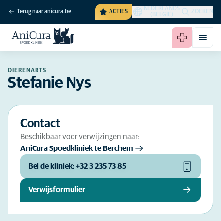
NEDERLANDS
Terug naar anicura.be
ACTIES
ZOEKEN
(BELGIË)
DIERENARTS
Stefanie Nys
Contact
Beschikbaar voor verwijzingen naar:
AniCura Spoedkliniek te Berchem
Bel de kliniek: +32 3 235 73 85
Verwijsformulier