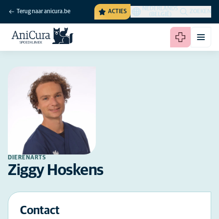
NEDERLANDS
Terug naar anicura.be
ACTIES
ZOEKEN
(BELGIË)
DIERENARTS
Ziggy Hoskens
Contact