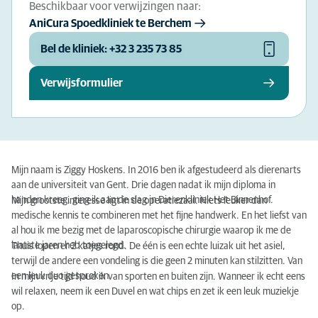
Beschikbaar voor verwijzingen naar:
AniCura Spoedkliniek te Berchem
Bel de kliniek: +32 3 235 73 85
Verwijsformulier
Mijn naam is Ziggy Hoskens. In 2016 ben ik afgestudeerd als dierenarts
aan de universiteit van Gent. Drie dagen nadat ik mijn diploma in
handen kreeg, ging ik aan de slag in Dierenkliniek Het Binnenhof.
Mijn grootste interesse ligt in de operatiezaal. Niets leuker dan
medische kennis te combineren met het fijne handwerk. En het liefst van
al hou ik me bezig met de laparoscopische chirurgie waarop ik me de
laatste jaren heb toegelegd.
Thuis lopen er 2 katjes rond. De één is een echte luizak uit het asiel,
terwijl de andere een vondeling is die geen 2 minuten kan stilzitten. Van
een leuk duo gesproken.
In mijn vrije tijd houd ik van sporten en buiten zijn. Wanneer ik echt eens
wil relaxen, neem ik een Duvel en wat chips en zet ik een leuk muziekje
op.