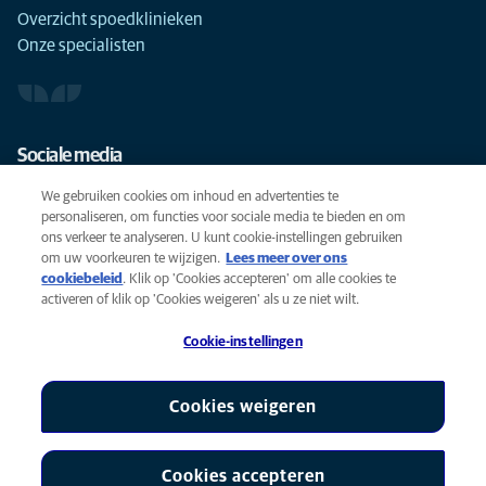
Overzicht spoedklinieken
Onze specialisten
Sociale media
We gebruiken cookies om inhoud en advertenties te
personaliseren, om functies voor sociale media te bieden en om
ons verkeer te analyseren. U kunt cookie-instellingen gebruiken
om uw voorkeuren te wijzigen.
Lees meer over ons
Cookies
cookiebeleid
(opens in a new tab)
. Klik op 'Cookies accepteren' om alle cookies te
Privacyverklaring
activeren of klik op 'Cookies weigeren' als u ze niet wilt.
Gebruiksvoorwaarden
Cookie-instellingen
Accessibility
Global Human Rights
AniCura is een partner van Mars, Inc © 2026
Cookies weigeren
Cookies accepteren
Cookie-instellingen