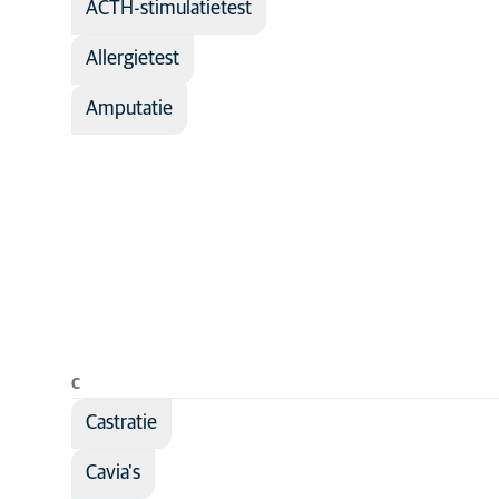
Dermatologie
ACTH-stimulatietest
Ethologie
Allergietest
Medische
beeldvorming
Amputatie
Orthopedie
Reproductie
Sportgeneeskun
en revalidatie
Tandheelkunde
C
Castratie
Cavia's