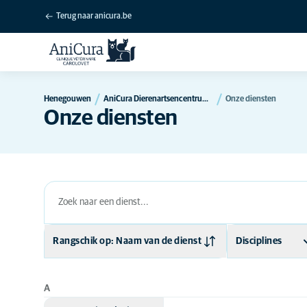
Terug naar anicura.be
Henegouwen
AniCura Dierenartsencentrum Carolovet in Charleroi
Onze diensten
Onze diensten
Rangschik op: Naam van de dienst
Disciplines
Naam van de dienst
Algemene
diergeneeskunde
A
Medische discipline