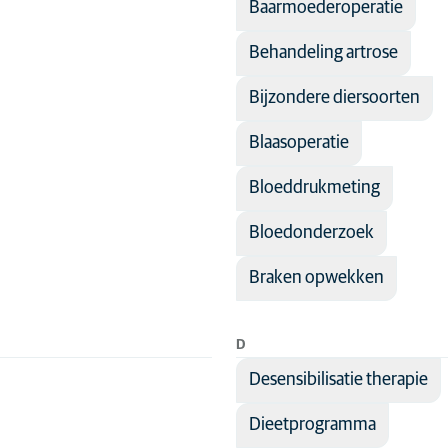
Baarmoederoperatie
Hond
Behandeling artrose
Kat
Kitten
Bijzondere diersoorten
Konijn
Blaasoperatie
Puppy
Bloeddrukmeting
de
Bloedonderzoek
Braken opwekken
D
Desensibilisatie therapie
Dieetprogramma