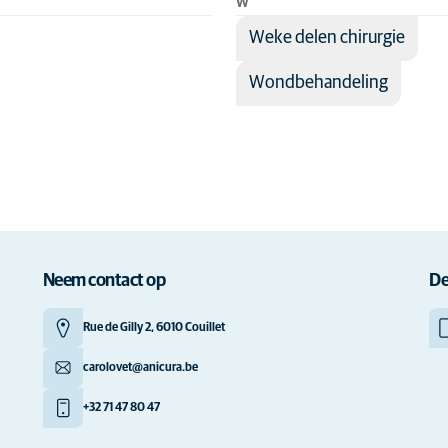
W
Weke delen chirurgie
Wondbehandeling
Neem contact op
De
Rue de Gilly 2, 6010 Couillet
carolovet@anicura.be
+32 71 47 80 47