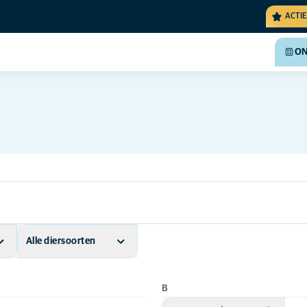
ACTIE
ON
Alle diersoorten
Andere dieren
B
Exotisch