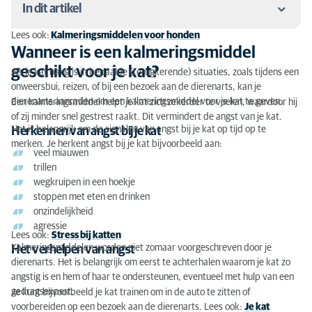
In dit artikel
Lees ook:
Kalmeringsmiddelen voor honden
Wanneer is een kalmeringsmiddel geschikt voor je
Wanneer is een kalmeringsmiddel
kat?
geschikt voor je kat?
Als je kat bang is in bepaalde (terugkerende) situaties, zoals tijdens een
onweersbui, reizen, of bij een bezoek aan de dierenarts, kan je
Situaties die angst bij je kat kunnen veroorzaken
dierenarts aanraden om een kalmeringsmiddel voor je kat te geven.
Een kalmeringsmiddel helpt je kat zich zekerder te voelen, waardoor hij
of zij minder snel gestrest raakt. Dit vermindert de angst van je kat.
Wees voorzichtig met het gebruik van middelen bij
Het is belangrijk om de signalen van angst bij je kat op tijd op te
Herkennen van angst bij je kat
gezondheidsproblemen
merken. Je herkent angst bij je kat bijvoorbeeld aan:
veel miauwen
Soorten kalmeringsmiddelen die je dierenarts voor
trillen
je kat kan voorschrijven
wegkruipen in een hoekje
stoppen met eten en drinken
Kalmeringsmiddelen die niet meer worden
onzindelijkheid
voorgeschreven
agressie
Lees ook:
Stress bij katten
Kalmeringsmiddelen worden niet zomaar voorgeschreven door je
Het verhelpen van angst
Dosering van kalmeringsmiddelen
dierenarts. Het is belangrijk om eerst te achterhalen waarom je kat zo
angstig is en hem of haar te ondersteunen, eventueel met hulp van een
Gedragstherapie: angst bij je kat voorkomen
gedragsexpert.
Je kunt bijvoorbeeld je kat trainen om in de auto te zitten of
voorbereiden op een bezoek aan de dierenarts. Lees ook:
Je kat
Wat kosten kalmeringsmiddelen voor katten?