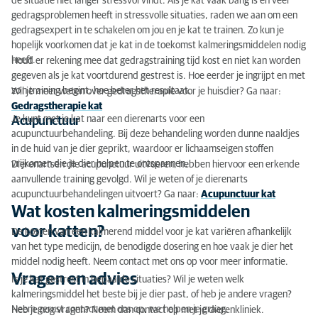
de situatie niet langer stressvol vindt. Als je kat vaak bang is en veel
gedragsproblemen heeft in stressvolle situaties, raden we aan om een
gedragsexpert in te schakelen om jou en je kat te trainen. Zo kun je
hopelijk voorkomen dat je kat in de toekomst kalmeringsmiddelen nodig
heeft.
Houd er rekening mee dat gedragstraining tijd kost en niet kan worden
gegeven als je kat voortdurend gestrest is. Hoe eerder je ingrijpt en met
zo'n training begint, hoe beter het resultaat.
Wil je meer weten over gedragstherapie voor je huisdier? Ga naar:
Gedragstherapie kat
Je kunt met je kat naar een dierenarts voor een
Acupunctuur
acupunctuurbehandeling. Bij deze behandeling worden dunne naaldjes
in de huid van je dier geprikt, waardoor er lichaamseigen stoffen
vrijkomen die je dier helpen te ontspannen.
Dierenartsen die acupunctuur uitvoeren, hebben hiervoor een erkende
aanvullende training gevolgd. Wil je weten of je dierenarts
acupunctuurbehandelingen uitvoert? Ga naar:
Acupunctuur kat
Wat kosten kalmeringsmiddelen
voor katten?
De kosten van een kalmerend middel voor je kat variëren afhankelijk
van het type medicijn, de benodigde dosering en hoe vaak je dier het
middel nodig heeft. Neem contact met ons op voor meer informatie.
Vragen en advies
Is je kat gestrest in bepaalde situaties? Wil je weten welk
kalmeringsmiddel het beste bij je dier past, of heb je andere vragen?
Neem gerust contact met ons op, we helpen je graag.
Heb je nog vragen? Neem dan contact op met je dierenkliniek.