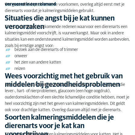
vervoeren in een reismand
Om gezondheidsproblemen te voorkomen, overleg altijd eerst met je
dierenarts voordat je kalmeringsmiddelen gebruikt.
Vragen en advies
Situaties die angst bij je kat kunnen
veroorzaken
Een van de meest voorkomende redenen waarvoor een dierenarts een
kalmeringsmiddel voorschrijft, is vuurwerkangst. Maar ook in andere
situaties kan een ondersteunend kalmeringsmiddel worden aanbevolen,
zoals bij ernstige angst voor:
bezoek aan de dierenarts of trimmer
onweer
het zien van andere katten
reizen
Wees voorzichtig met het gebruik van
middelen bij gezondheidsproblemen
Niet elke kat kan kalmeringsmiddelen gebruiken. Vooral bij dieren die
lever-, hart- of nierproblemen, glaucoom (een hoge oogdruk),
ouderdomsklachten of een slechte lichamelijke conditie hebben, moet je
heel voorzichtig zijn met het geven van kalmeringsmiddelen. Dit geldt
ook voor drachtige katten. Overleg daarom altijd met je dierenarts.
Soorten kalmeringsmiddelen die je
dierenarts voor je kat kan
voorschrijven
Er zijn verschillende soorten kalmeringsmiddelen voor katten. Het is