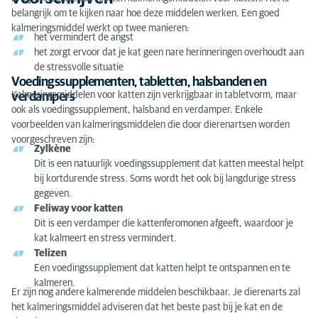
belangrijk om te kijken naar hoe deze middelen werken. Een goed
kalmeringsmiddel werkt op twee manieren:
het vermindert de angst
het zorgt ervoor dat je kat geen nare herinneringen overhoudt aan
de stressvolle situatie
Voedingssupplementen, tabletten, halsbanden en
Kalmeringsmiddelen voor katten zijn verkrijgbaar in tabletvorm, maar
verdampers
ook als voedingssupplement, halsband en verdamper. Enkele
voorbeelden van kalmeringsmiddelen die door dierenartsen worden
voorgeschreven zijn:
Zylkène
Dit is een natuurlijk voedingssupplement dat katten meestal helpt
bij kortdurende stress. Soms wordt het ook bij langdurige stress
gegeven.
Feliway voor katten
Dit is een verdamper die kattenferomonen afgeeft, waardoor je
kat kalmeert en stress vermindert.
Telizen
Een voedingssupplement dat katten helpt te ontspannen en te
kalmeren.
Er zijn nog andere kalmerende middelen beschikbaar. Je dierenarts zal
het kalmeringsmiddel adviseren dat het beste past bij je kat en de