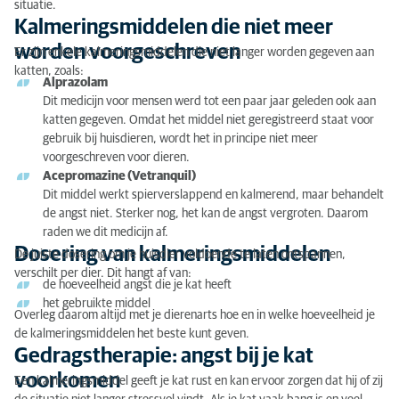
situatie.
Kalmeringsmiddelen die niet meer
worden voorgeschreven
Er zijn enkele kalmeringsmiddelen die niet langer worden gegeven aan
katten, zoals:
Alprazolam
Dit medicijn voor mensen werd tot een paar jaar geleden ook aan
katten gegeven. Omdat het middel niet geregistreerd staat voor
gebruik bij huisdieren, wordt het in principe niet meer
voorgeschreven voor dieren.
Acepromazine (Vetranquil)
Dit middel werkt spierverslappend en kalmerend, maar behandelt
de angst niet. Sterker nog, het kan de angst vergroten. Daarom
raden we dit medicijn af.
Dosering van kalmeringsmiddelen
De juiste dosering om je huisdier voldoende te laten ontspannen,
verschilt per dier. Dit hangt af van:
de hoeveelheid angst die je kat heeft
het gebruikte middel
Overleg daarom altijd met je dierenarts hoe en in welke hoeveelheid je
de kalmeringsmiddelen het beste kunt geven.
Gedragstherapie: angst bij je kat
voorkomen
Een kalmeringsmiddel geeft je kat rust en kan ervoor zorgen dat hij of zij