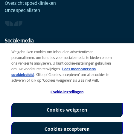
Overzicht spoedklinieken
Onze specialisten
Sociale media
We gebruiken cookies om inhoud en advertenties te
personaliseren, om functies voor sociale media te bieden en om
ons verkeer te analyseren. U kunt cookie-instellingen gebruiken
om uw voorkeuren te wijzigen.
Lees meer over ons
Cookies
cookiebeleid
(opens in a new tab)
. Klik op 'Cookies accepteren' om alle cookies te
Privacyverklaring
activeren of klik op 'Cookies weigeren' als u ze niet wilt.
Gebruiksvoorwaarden
Cookie-instellingen
Accessibility
Global Human Rights
AniCura is een partner van Mars, Inc © 2026
Cookies weigeren
Cookies accepteren
Cookie-instellingen