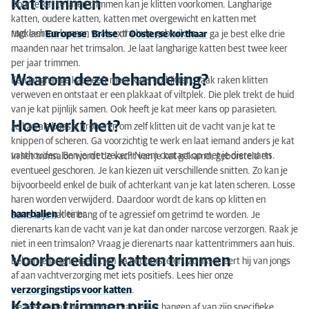
Kat trimmen
Door je kat te laten trimmen kan je klitten voorkomen. Langharige
Kat trimmen
katten, oudere katten, katten met overgewicht en katten met
rugklachten kunnen vaak extra hulp gebruiken.
Met een
Europese
,
Britse
of
Oosterse korthaar
ga je best elke drie
Waarom deze behandeling?
maanden naar het trimsalon. Je laat langharige katten best twee keer
per jaar trimmen.
Hoe werkt het?
Waarom deze behandeling?
Een langharige kat heeft meer kans op klitten. Vaak raken klitten
verweven en ontstaat er een plakkaat of viltplek. Die plek trekt de huid
Voorbereiding katten trimmen
van je kat pijnlijk samen. Ook heeft je kat meer kans op parasieten.
Hoe werkt het?
Katten trimmen prijs
Je kan als baasje proberen om zelf klitten uit de vacht van je kat te
knippen of scheren. Ga voorzichtig te werk en laat iemand anders je kat
vasthouden. Ben je niet zeker? Neem contact op met je dierenarts.
In het trimsalon wordt de vacht van je kat gekamd, geborsteld en
eventueel geschoren. Je kan kiezen uit verschillende snitten. Zo kan je
bijvoorbeeld enkel de buik of achterkant van je kat laten scheren. Losse
haren worden verwijderd. Daardoor wordt de kans op klitten en
haarballen
kleiner.
Soms is je kat te bang of te agressief om getrimd te worden. Je
dierenarts kan de vacht van je kat dan onder narcose verzorgen. Raak je
niet in een trimsalon? Vraag je dierenarts naar kattentrimmers aan huis.
Voorbereiding katten trimmen
Beloon je langharige kitten na het borstelen. Zo associeert hij van jongs
af aan vachtverzorging met iets positiefs. Lees hier onze
verzorgingstips voor katten
.
Katten trimmen prijs
De kosten van het trimmen van je kat hangen af van zijn specifieke