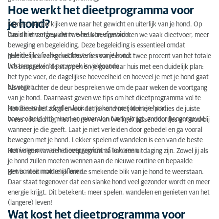
Hoe werkt het dieetprogramma voor
je hond?
Samen met jou kijken we naar het gewicht en uiterlijk van je hond. Op
basis hiervan bepalen we het streefgewicht.
Om dit streefgewicht te bereiken, combineren we vaak dieetvoer, meer
beweging en begeleiding. Deze begeleiding is essentieel omdat
geleidelijk afvallen het beste is voor je hond.
Niet te snel: een gewichtsverlies van één tot twee procent van het totale
lichaamsgewicht per week is voldoende.
We bespreken de stappen en je gaat naar huis met een duidelijk plan:
het type voer, de dagelijkse hoeveelheid en hoeveel je met je hond gaat
bewegen.
Als stok achter de deur bespreken we om de paar weken de voortgang
van je hond. Daarnaast geven we tips om het dieetprogramma vol te
houden en het afvallen leuk te maken voor jou en je hond.
Het dieetvoer zorgt ervoor dat je hond met kleinere porties de juiste
hoeveelheid vitaminen en mineralen binnenkrijgt, zonder hongergevoel.
Wees voorzichtig met het geven van (veilige) tussendoortjes en houd bij
wanneer je die geeft. Laat je niet verleiden door gebedel en ga vooral
bewegen met je hond. Lekker spelen of wandelen is een van de beste
manieren om van het overgewicht af te komen.
Het volgen van een dieetprogramma kan een uitdaging zijn. Zowel jij als
je hond zullen moeten wennen aan de nieuwe routine en bepaalde
gewoontes moeten afleren.
Het is nooit makkelijk om de smekende blik van je hond te weerstaan.
Daar staat tegenover dat een slanke hond veel gezonder wordt en meer
energie krijgt. Dit betekent: meer spelen, wandelen en genieten van het
(langere) leven!
Wat kost het dieetprogramma voor