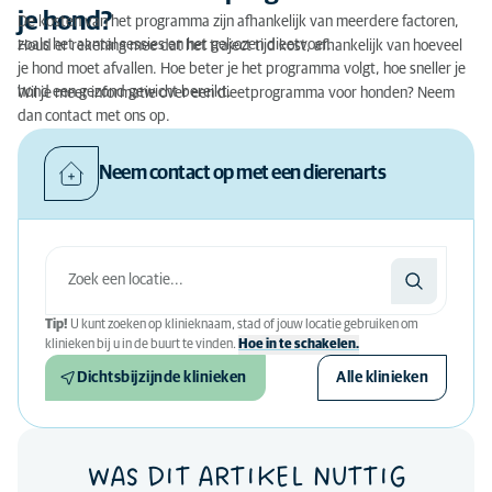
je hond?
De kosten van het programma zijn afhankelijk van meerdere factoren,
zoals het aantal sessies en het gekozen dieetvoer.
Houd er rekening mee dat het traject tijd kost, afhankelijk van hoeveel
je hond moet afvallen. Hoe beter je het programma volgt, hoe sneller je
hond een gezond gewicht bereikt.
Wil je meer informatie over een dieetprogramma voor honden? Neem
dan contact met ons op.
Neem contact op met een dierenarts
Tip!
U kunt zoeken op klinieknaam, stad of jouw locatie gebruiken om
klinieken bij u in de buurt te vinden.
Hoe in te schakelen.
Dichtsbijzijnde klinieken
Alle klinieken
WAS DIT ARTIKEL NUTTIG