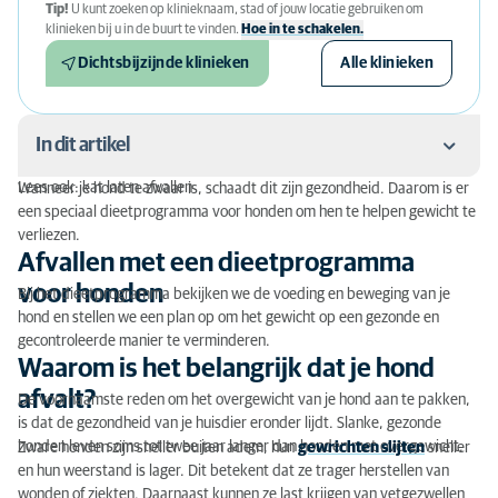
Tip!
U kunt zoeken op klinieknaam, stad of jouw locatie gebruiken om
klinieken bij u in de buurt te vinden.
Hoe in te schakelen.
Dichtsbijzijnde klinieken
Alle klinieken
In dit artikel
Lees ook: kat laten afvallen
Wanneer je hond te zwaar is, schaadt dit zijn gezondheid. Daarom is er
Afvallen met een dieetprogramma voor honden
een speciaal dieetprogramma voor honden om hen te helpen gewicht te
verliezen.
Waarom is het belangrijk dat je hond afvalt?
Afvallen met een dieetprogramma
voor honden
Bij het dieetprogramma bekijken we de voeding en beweging van je
Hoe herken je overgewicht bij je hond?
hond en stellen we een plan op om het gewicht op een gezonde en
Wat veroorzaakt overgewicht bij je hond?
gecontroleerde manier te verminderen.
Waarom is het belangrijk dat je hond
Hoe werkt het dieetprogramma voor je hond?
afvalt?
De voornaamste reden om het overgewicht van je hond aan te pakken,
is dat de gezondheid van je huisdier eronder lijdt. Slanke, gezonde
Wat kost het dieetprogramma voor je hond?
honden leven soms tot twee jaar langer dan honden met overgewicht.
Zware honden zijn sneller buiten adem, hun
gewrichten slijten
sneller
en hun weerstand is lager. Dit betekent dat ze trager herstellen van
wonden of ziekten. Daarnaast kunnen ze last krijgen van vetgezwellen