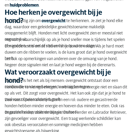
en
huidproblemen
.
Hoe herken je overgewicht bij je
hond?
Het kan lastig zijn om
overgewicht
te herkennen. Je ziet je hond elke
dag, waardoor een geleidelijke gewichtstoename makkelijk
onopgemerkt blijft. Honden met licht overgewicht zien er meestal niet
ongezond uit.
Het valt je waarschijnlijk op als je hond sneller moe is tijdens het spelen
of wandelen, veel eet of snel verhit is op warme dagen.
Een goede test is om de ribben van je hond te voelen. Als je hard moet
duwen om de ribben te voelen, is de kans groot dat je hond overgewicht
heeft.
Let ook op opmerkingen van anderen over de omvang van je hond.
Negeer deze signalen niet en laat je hond wegen bij de dierenarts.
Wat veroorzaakt overgewicht bij je
hond?
Bij honden is het net als bij mensen: overgewicht ontstaat door een
combinatie van te veel eten en te weinig bewegen.
Honden die te weinig bewegen, verbranden hun energie niet en slaan dit
op als vet. Dit zorgt voor overgewicht. Het kan ook zijn dat je je hond te
veel voer of tussendoortjes geeft.
Daarnaast spelen andere factoren een rol: oudere en gecastreerde
honden hebben minder energie en hoeven dus minder te eten. Ook ras
en gezondheidsproblemen zijn van invloed.
Bepaalde rassen, zoals de Beagle, Duitse Herder en Labrador Retriever,
zijn gevoeliger voor overgewicht. Een traag werkende schildklier kan
ook obesitas veroorzaken en sommige medicijnen hebben
gewichtstoename als bijwerking.