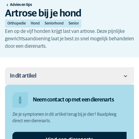
Advies en tips
Artrose bij je hond
Orthopedie
Hond
Seniorhond
Senior
Een op de vijf honden krijgt last van artrose. Deze pijnlijke
gewrichtsaandoening laat je best zo snel mogelijk behandelen
door een dierenarts.
In dit artikel
Wat is artrose?
Neem contact op met een dierenarts
Wat zijn de symptomen van artrose bij honden?
Zie je symptomen in dit artikel terug bij je dier? Raadpleeg
Wat zijn de oorzaken van artrose bij honden?
direct een dierenarts.
Waarom laten behandelen?