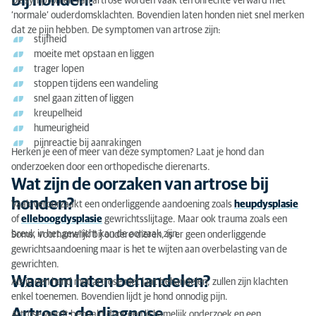
bij honden?
De symptomen van artrose worden vaak ten onrechte verward met
‘normale’ ouderdomsklachten. Bovendien laten honden niet snel merken
dat ze pijn hebben. De symptomen van artrose zijn:
stijfheid
moeite met opstaan en liggen
trager lopen
stoppen tijdens een wandeling
snel gaan zitten of liggen
kreupelheid
humeurigheid
pijnreactie bij aanrakingen
Herken je een of meer van deze symptomen? Laat je hond dan
onderzoeken door een orthopedische dierenarts.
Wat zijn de oorzaken van artrose bij
honden?
Vaak veroorzaakt een onderliggende aandoening zoals
heupdysplasie
of
elleboogdysplasie
gewrichtsslijtage.
Maar ook trauma zoals een
breuk in het gewricht kan de oorzaak zijn.
Soms, voornamelijk bij oudere dieren, is er geen onderliggende
gewrichtsaandoening maar is het te wijten aan overbelasting van de
gewrichten.
Waarom laten behandelen?
Als je een hond met artrose niet laat behandelen, zullen zijn klachten
enkel toenemen. Bovendien lijdt je hond onnodig pijn.
Artrose: de diagnose
Artrose wordt bepaald door een lichamelijk onderzoek en een