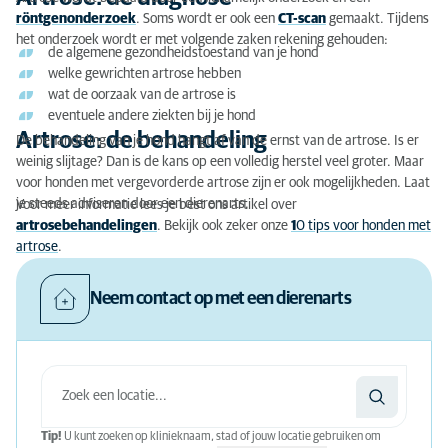
röntgenonderzoek
. Soms wordt er ook een
CT-scan
gemaakt. Tijdens
het onderzoek wordt er met volgende zaken rekening gehouden:
de algemene gezondheidstoestand van je hond
welke gewrichten artrose hebben
wat de oorzaak van de artrose is
eventuele andere ziekten bij je hond
Artrose: de behandeling
De behandeling van je hond hangt af van de ernst van de artrose. Is er
weinig slijtage? Dan is de kans op een volledig herstel veel groter. Maar
voor honden met vergevorderde artrose zijn er ook mogelijkheden. Laat
je steeds adviseren door een dierenarts.
Voor meer informatie lees je best ons
artikel over
artrosebehandelingen
.
Bekijk ook zeker onze
1
0 tips voor honden met
artrose
.
Neem contact op met een dierenarts
Tip!
U kunt zoeken op klinieknaam, stad of jouw locatie gebruiken om