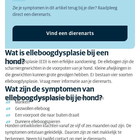
hond?
Zie je symptomen in dit artikel terug bij je dier? Raadpleeg
direct een dierenarts.
Wat is de oorzaak van elleboogdysplasie bij een
hond?
Vind een dierenarts
Waarom zou je elleboogdysplasie bij je hond laten
behandelen?
Wat is elleboogdysplasie bij een
Elleboogdysplasie hond: de diagnose
hond?
Elleboogdysplasie (ED) is een erfelijke aandoening. De ellebogen zijn de
scharniergewrichten in de voorpoten van je hond. Kleine afwijkingen in
Elleboogdysplasie hond: de behandeling
die gewrichten kunnen grote gevolgen hebben. Er bestaan vier soorten
elleboogdysplasie. Vraag meer informatie aan je dierenarts.
Wat zijn de symptomen van
elleboogdysplasie bij je hond?
De symptomen van elleboogdysplasie bij een hond zijn:
Manken
Gezwollen elleboog
Een voorpoot die naar buiten draait
Dunnere elleboogspieren
Honden ontwikkelen klachten vanaf ze vijf of zes maanden oud zijn. De
symptomen ontstaan geleidelijk. Daarom zijn ze niet makkelijk te
herkennen. Neem bij twijfel contact op met je dierenarts.