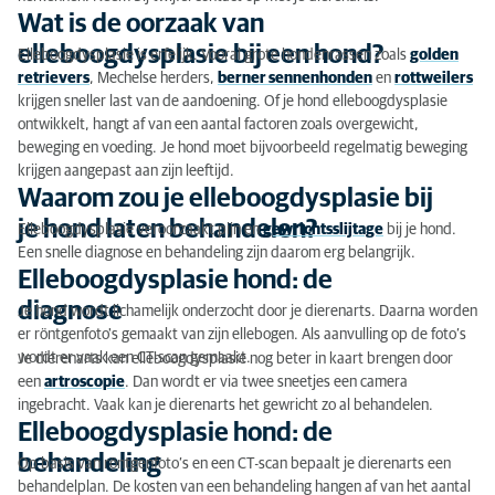
Wat is de oorzaak van
elleboogdysplasie bij een hond?
Elleboogdysplasie is erfelijk. Vooral grote hondenrassen zoals
golden
retrievers
, Mechelse herders,
berner sennenhonden
en
rottweilers
krijgen sneller last van de aandoening. Of je hond elleboogdysplasie
ontwikkelt, hangt af van een aantal factoren zoals overgewicht,
beweging en voeding. Je hond moet bijvoorbeeld regelmatig beweging
krijgen aangepast aan zijn leeftijd.
Waarom zou je elleboogdysplasie bij
je hond laten behandelen?
Elleboogdysplasie veroorzaakt pijn en
gewrichtsslijtage
bij je hond.
Een snelle diagnose en behandeling zijn daarom erg belangrijk.
Elleboogdysplasie hond: de
diagnose
Je hond wordt lichamelijk onderzocht door je dierenarts. Daarna worden
er röntgenfoto's gemaakt van zijn ellebogen. Als aanvulling op de foto’s
wordt er vaak een CT-scan gemaakt.
Je dierenarts kan elleboogdysplasie nog beter in kaart brengen door
een
artroscopie
. Dan wordt er via twee sneetjes een camera
ingebracht. Vaak kan je dierenarts het gewricht zo al behandelen.
Elleboogdysplasie hond: de
behandeling
Op basis van röntgenfoto’s en een CT-scan bepaalt je dierenarts een
behandelplan. De kosten van een behandeling hangen af van het aantal