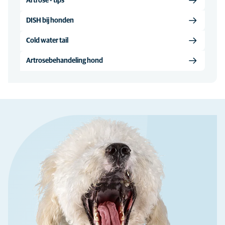
Artrose - tips
DISH bij honden
Cold water tail
Artrosebehandeling hond