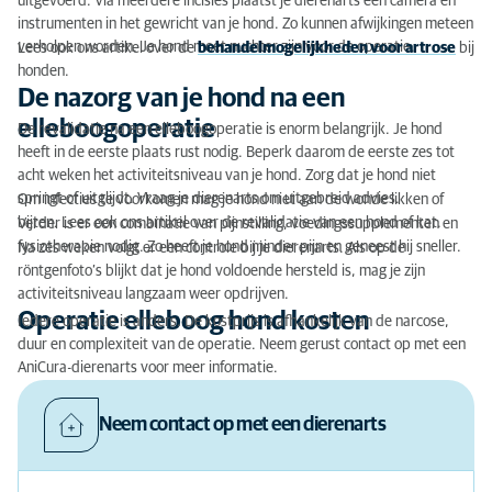
uitgevoerd. Via meerdere incisies plaatst je dierenarts een camera en
instrumenten in het gewricht van je hond. Zo kunnen afwijkingen meteen
verholpen worden. Je hond moet nuchter zijn voor de operatie.
Lees ook ons artikel over de
behandelmogelijkheden voor artrose
bij
honden.
De nazorg van je hond na een
elleboogoperatie
De revalidatie na een elleboogoperatie is enorm belangrijk. Je hond
heeft in de eerste plaats rust nodig. Beperk daarom de eerste zes tot
acht weken het activiteitsniveau van je hond. Zorg dat je hond niet
springt of uitglijdt. Vraag je dierenarts om uitgebreid advies.
Om infecties te voorkomen mag je hond niet aan de wonde likken of
bijten. Lees ook ons artikel over de revalidatie van een hond of kat.
Verder is er een combinatie van pijnstilling, voedingssupplementen en
fysiotherapie nodig. Zo heeft je hond minder pijn en geneest hij sneller.
Na zes weken volgt er een controle bij je dierenarts. Als op de
röntgenfoto’s blijkt dat je hond voldoende hersteld is, mag je zijn
activiteitsniveau langzaam weer opdrijven.
Operatie elleboog hond kosten
Iedere operatie is anders. De kostprijs is afhankelijk van de narcose,
duur en complexiteit van de operatie. Neem gerust contact op met een
AniCura-dierenarts voor meer informatie.
Neem contact op met een dierenarts