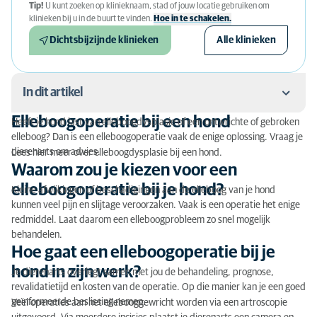
Tip!
U kunt zoeken op klinieknaam, stad of jouw locatie gebruiken om
klinieken bij u in de buurt te vinden.
Hoe in te schakelen.
Dichtsbijzijnde klinieken
Alle klinieken
In dit artikel
Elleboogoperatie bij een hond
Heeft je hond last van elleboogdysplasie of een ontwrichte of gebroken
Elleboogoperatie bij een hond
elleboog? Dan is een elleboogoperatie vaak de enige oplossing. Vraag je
dierenarts om advies.
Lees hier meer over elleboogdysplasie bij een hond.
Waarom zou je kiezen voor een elleboogoperatie bij
Waarom zou je kiezen voor een
je hond?
elleboogoperatie bij je hond?
Kleine afwijkingen of beschadigingen aan de elleboog van je hond
kunnen veel pijn en slijtage veroorzaken. Vaak is een operatie het enige
Hoe gaat een elleboogoperatie bij je hond in zijn
redmiddel. Laat daarom een elleboogprobleem zo snel mogelijk
werk?
behandelen.
Hoe gaat een elleboogoperatie bij je
De nazorg van je hond na een elleboogoperatie
hond in zijn werk?
Je dierenarts overlegt samen met jou de behandeling, prognose,
Operatie elleboog hond kosten
revalidatietijd en kosten van de operatie. Op die manier kan je een goed
geïnformeerde beslissing nemen.
Veel operaties aan het ellebooggewricht worden via een artroscopie