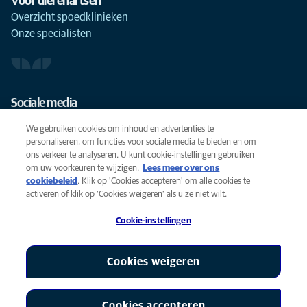
Voor dierenartsen
Overzicht spoedklinieken
Onze specialisten
Sociale media
We gebruiken cookies om inhoud en advertenties te
personaliseren, om functies voor sociale media te bieden en om
ons verkeer te analyseren. U kunt cookie-instellingen gebruiken
om uw voorkeuren te wijzigen.
Lees meer over ons
Cookies
cookiebeleid
(opens in a new tab)
. Klik op 'Cookies accepteren' om alle cookies te
Privacyverklaring
activeren of klik op 'Cookies weigeren' als u ze niet wilt.
Gebruiksvoorwaarden
Cookie-instellingen
Accessibility
Global Human Rights
AniCura is een partner van Mars, Inc © 2026
Cookies weigeren
Cookies accepteren