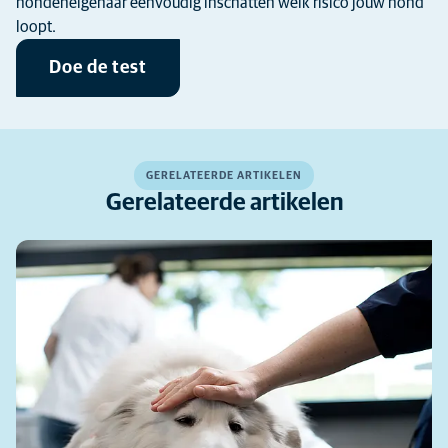
hondeneigenaar eenvoudig inschatten welk risico jouw hond
loopt.
Doe de test
GERELATEERDE ARTIKELEN
Gerelateerde artikelen