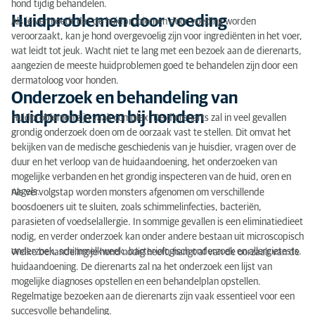
hond tijdig behandelen.
Huidproblemen door voeding
Als je vermoedt dat de huidproblemen door voeding worden
veroorzaakt, kan je hond overgevoelig zijn voor ingrediënten in het voer,
wat leidt tot jeuk. Wacht niet te lang met een bezoek aan de dierenarts,
aangezien de meeste huidproblemen goed te behandelen zijn door een
dermatoloog voor honden.
Onderzoek en behandeling van
huidproblemen bij honden
Huidproblemen zijn vaak complex. De dierenarts zal in veel gevallen
grondig onderzoek doen om de oorzaak vast te stellen. Dit omvat het
bekijken van de medische geschiedenis van je huisdier, vragen over de
duur en het verloop van de huidaandoening, het onderzoeken van
mogelijke verbanden en het grondig inspecteren van de huid, oren en
nagels.
Als vervolgstap worden monsters afgenomen om verschillende
boosdoeners uit te sluiten, zoals schimmelinfecties, bacteriën,
parasieten of voedselallergie. In sommige gevallen is een eliminatiedieet
nodig, en verder onderzoek kan onder andere bestaan uit microscopisch
onderzoek, schimmelkweek, bacteriologisch onderzoek en allergietests.
Welke behandeling je hond nodig heeft, hangt af van de oorzaak van de
huidaandoening. De dierenarts zal na het onderzoek een lijst van
mogelijke diagnoses opstellen en een behandelplan opstellen.
Regelmatige bezoeken aan de dierenarts zijn vaak essentieel voor een
succesvolle behandeling.