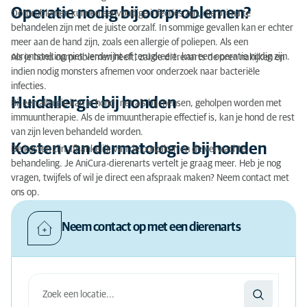
Operatie nodig bij oorproblemen?
Oorproblemen kunnen eenvoudige infecties zijn, die prima te
behandelen zijn met de juiste oorzalf. In sommige gevallen kan er echter
meer aan de hand zijn, zoals een allergie of poliepen. Als een
oorontsteking niet verdwijnt of terugkeert, kan een operatie nodig zijn.
Als je hond oorproblemen heeft, zal de dierenarts de oren nakijken en
indien nodig monsters afnemen voor onderzoek naar bacteriële
infecties.
Huidallergie bij honden
Bij een allergie kan je hond, net als bij mensen, geholpen worden met
immuuntherapie. Als de immuuntherapie effectief is, kan je hond de rest
van zijn leven behandeld worden.
Kosten van dermatologie bij honden
De kosten zijn afhankelijk van de oorzaken en de verwachte
behandeling. Je AniCura-dierenarts vertelt je graag meer. Heb je nog
vragen, twijfels of wil je direct een afspraak maken? Neem contact met
ons op.
Neem contact op met een dierenarts