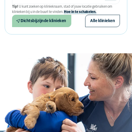
Tip!
U kunt zoeken op klinieknaam, stad of jouw locatie gebruiken om
klinieken bij u in de buurt te vinden.
Hoe in te schakelen.
Dichtsbijzijnde klinieken
Alle klinieken