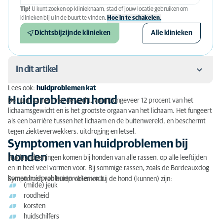
Tip!
U kunt zoeken op klinieknaam, stad of jouw locatie gebruiken om
klinieken bij u in de buurt te vinden.
Hoe in te schakelen.
Dichtsbijzijnde klinieken
Alle klinieken
In dit artikel
Lees ook:
huidproblemen kat
Huidproblemen hond
Huidproblemen hond
De huid, samen met de vacht, vormt ongeveer 12 procent van het
lichaamsgewicht en is het grootste orgaan van het lichaam. Het fungeert
Symptomen van huidproblemen bij honden
als een barrière tussen het lichaam en de buitenwereld, en beschermt
tegen ziekteverwekkers, uitdroging en letsel.
Oorzaken van huidproblemen bij honden
Symptomen van huidproblemen bij
honden
Wanneer naar de dermatoloog voor de hond?
Huidaandoeningen komen bij honden van alle rassen, op alle leeftijden
en in heel veel vormen voor. Bij sommige rassen, zoals de Bordeauxdog
Huidproblemen door voeding
komen huidproblemen vaker voor.
Symptomen van huidproblemen bij de hond (kunnen) zijn:
(milde) jeuk
Onderzoek en behandeling van huidproblemen bij
roodheid
korsten
honden
huidschilfers