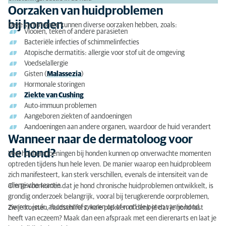
Oorzaken van huidproblemen
bij honden
Deze symptomen kunnen diverse oorzaken hebben, zoals:
Vlooien, teken of andere parasieten
Bacteriële infecties of schimmelinfecties
Atopische dermatitis: allergie voor stof uit de omgeving
Voedselallergie
Gisten (
Malassezia
)
Hormonale storingen
Ziekte van Cushing
Auto-immuun problemen
Aangeboren ziekten of aandoeningen
Aandoeningen aan andere organen, waardoor de huid verandert
Wanneer naar de dermatoloog voor
de hond?
Veel huidaandoeningen bij honden kunnen op onverwachte momenten
optreden tijdens hun hele leven. De manier waarop een huidprobleem
zich manifesteert, kan sterk verschillen, evenals de intensiteit van de
allergische reactie.
Om te voorkomen dat je hond chronische huidproblemen ontwikkelt, is
grondig onderzoek belangrijk, vooral bij terugkerende oorproblemen,
zweren, jeuk, abcessen of zweren op of rond de poten van je hond.
Zie je korsten, huidschilfers, kale plekken of denk je dat je hond last
heeft van eczeem? Maak dan een afspraak met een dierenarts en laat je