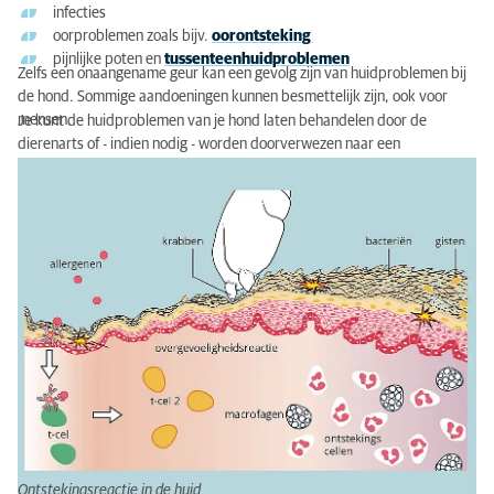
infecties
Operatie nodig bij oorproblemen?
oorproblemen zoals bijv.
oorontsteking
Huidallergie bij honden
pijnlijke poten en
tussenteenhuidproblemen
Zelfs een onaangename geur kan een gevolg zijn van huidproblemen bij
de hond. Sommige aandoeningen kunnen besmettelijk zijn, ook voor
Kosten van dermatologie bij honden
mensen.
Je kunt de huidproblemen van je hond laten behandelen door de
dierenarts of - indien nodig - worden doorverwezen naar een
gespecialiseerde dermatoloog.
Ontstekingsreactie in de huid