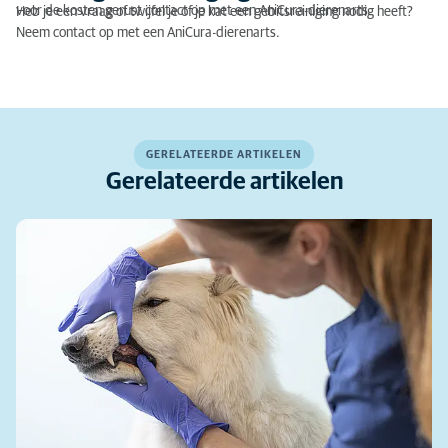
voor de kosten gerust contact op met een AniCura-dierenarts.
Heb je een vraag of twijfel je of je kat een gebitsreiniging nodig heeft?
Neem contact op met een AniCura-dierenarts.
GERELATEERDE ARTIKELEN
Gerelateerde artikelen