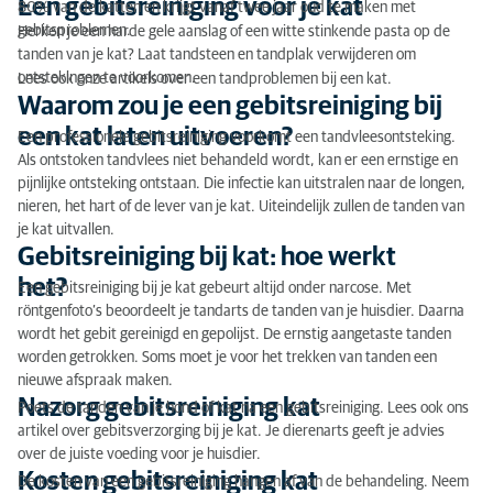
Een gebitsreiniging voor je kat
80% van de katten en krijgt vanaf twee jaar oud te maken met
Een gebitsreiniging voor je kat
gebitsproblemen.
Herken je een harde gele aanslag of een witte stinkende pasta op de
tanden van je kat? Laat tandsteen en tandplak verwijderen om
Waarom zou je een gebitsreiniging bij een kat laten
ontstekingen te voorkomen.
Lees ook onze artikels over een tandproblemen bij een kat.
uitvoeren?
Waarom zou je een gebitsreiniging bij
een kat laten uitvoeren?
Gebitsreiniging bij kat: hoe werkt het?
Een professionele gebitsreiniging voorkomt een tandvleesontsteking.
Als ontstoken tandvlees niet behandeld wordt, kan er een ernstige en
Nazorg gebitsreiniging kat
pijnlijke ontsteking ontstaan. Die infectie kan uitstralen naar de longen,
nieren, het hart of de lever van je kat. Uiteindelijk zullen de tanden van
Kosten gebitsreiniging kat
je kat uitvallen.
Gebitsreiniging bij kat: hoe werkt
het?
Een gebitsreiniging bij je kat gebeurt altijd onder narcose. Met
röntgenfoto’s beoordeelt je tandarts de tanden van je huisdier. Daarna
wordt het gebit gereinigd en gepolijst. De ernstig aangetaste tanden
worden getrokken. Soms moet je voor het trekken van tanden een
nieuwe afspraak maken.
Nazorg gebitsreiniging kat
Poets de tanden van je hond of kat na een gebitsreiniging. Lees ook ons
artikel over gebitsverzorging bij je kat. Je dierenarts geeft je advies
over de juiste voeding voor je huisdier.
Kosten gebitsreiniging kat
De kosten van een gebitsreiniging hangen af van de behandeling. Neem