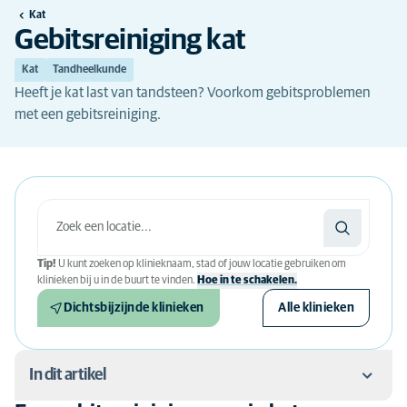
Kat
Gebitsreiniging kat
Kat
Tandheelkunde
Heeft je kat last van tandsteen? Voorkom gebitsproblemen
met een gebitsreiniging.
Tip!
U kunt zoeken op klinieknaam, stad of jouw locatie gebruiken om
klinieken bij u in de buurt te vinden.
Hoe in te schakelen.
Dichtsbijzijnde klinieken
Alle klinieken
In dit artikel