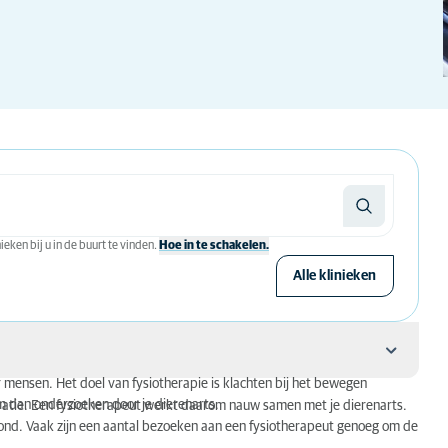
eken bij u in de buurt te vinden.
Hoe in te schakelen.
Alle klinieken
r mensen. Het doel van fysiotherapie is klachten bij het bewegen
em dan onderzoeken door je dierenarts.
eratie. Een fysiotherapeut werkt daarom nauw samen met je dierenarts.
ond. Vaak zijn een aantal bezoeken aan een fysiotherapeut genoeg om de