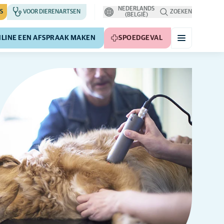
NEDERLANDS
S
VOOR DIERENARTSEN
ZOEKEN
(BELGIË)
LINE EEN AFSPRAAK MAKEN
SPOEDGEVAL