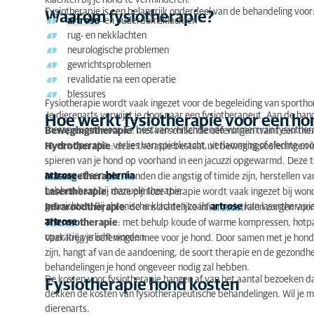
klachten bij je hond te verminderen.
Fysiotherapie is een belangrijk onderdeel van de behandeling voor
Waarom fysiotherapie?
artrose
- en ouderdomsklachten
Hoe werkt fysiotherapie voor een hond?
rug- en nekklachten
neurologische problemen
Fysiotherapie hond kosten
gewrichtsproblemen
revalidatie na een operatie
blessures
Fysiotherapie wordt vaak ingezet voor de begeleiding van sportho
Je dierenarts verwijst je door naar een fysiotherapeut. Aan de han
Hoe werkt fysiotherapie voor een ho
therapievorm voor. Er bestaan verschillende vormen van fysiothe
Bewegingstherapie
: met verschillende oefeningen traint een ther
na een operatie, verlies van spierkracht, verlamming of slechte coö
Hydrotherapie
: deze therapie bestaat uit bewegingsoefeningen
spieren van je hond op voorhand in een jacuzzi opgewarmd. Deze t
artrose
of een
hernia
.
Massagetherapie
: honden die angstig of timide zijn, herstellen 
hebben baat bij manuele therapie.
Lasertherapie
: deze pijnloze therapie wordt vaak ingezet bij wo
gewrichten. Bij chronische klachten zoals
artrose
kan lasertherapi
Infraroodtherapie
: de onschadelijke infraroodstralen zorgen voo
artrose
.
Thermotherapie
: met behulp koude of warme kompressen, hotpa
operatie verlicht worden.
Vaak krijg je oefeningen mee voor je hond. Door samen met je hond 
zijn, hangt af van de aandoening, de soort therapie en de gezondhe
behandelingen je hond ongeveer nodig zal hebben.
De kosten voor fysiotherapie hangen af van het aantal bezoeken da
Fysiotherapie hond kosten
dekken de kosten van fysiotherapeutische behandelingen. Wil je 
dierenarts.