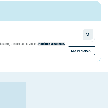
eken bij u in de buurt te vinden.
Hoe in te schakelen.
Alle klinieken