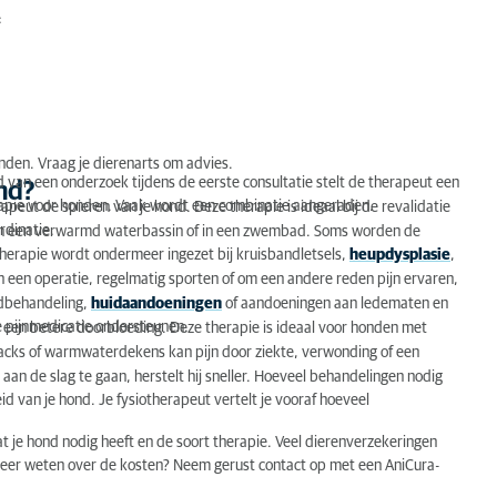
:
nden. Vraag je dierenarts om advies.
d van een onderzoek tijdens de eerste consultatie stelt de therapeut een
nd?
rapie voor honden. Vaak wordt een combinatie aangeraden.
apeut de spieren van je hond. Deze therapie is ideaal bij de revalidatie
rdinatie.
 in een verwarmd waterbassin of in een zwembad. Soms worden de
herapie wordt ondermeer ingezet bij kruisbandletsels,
heupdysplasie
,
van een operatie, regelmatig sporten of om een andere reden pijn ervaren,
ndbehandeling,
huidaandoeningen
of aandoeningen aan ledematen en
e pijnmedicatie ondersteunen.
r een betere doorbloeding. Deze therapie is ideaal voor honden met
cks of warmwaterdekens kan pijn door ziekte, verwonding of een
aan de slag te gaan, herstelt hij sneller. Hoeveel behandelingen nodig
id van je hond. Je fysiotherapeut vertelt je vooraf hoeveel
t je hond nodig heeft en de soort therapie. Veel dierenverzekeringen
meer weten over de kosten? Neem gerust contact op met een AniCura-