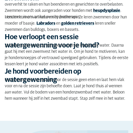
oververhit te raken en hun beenderen en gewrichten te overbelasten.
Zwemmen wordt ook aangeraden voor honden met
heupdysplasie
.
Lees meer in ons artikel over hydrotherapie.
Honden kunnen van nature niet zwemmen. Ze leren zwemmen door hun
moeder of baasje.
Labradors
en
golden retrievers
leren sneller
zwemmen dan bulldogs, boxers en bassets.
Hoe verloopt een sessie
watergewenning voor je hond?
Je hond maakt eerst op een speelse manier kennis met water. Daarna
gaat hij met een zwemvest het water in. Om je hond te motiveren, kan
je hondensnoepjes of vertrouwd speelgoed gebruiken. Tijdens de eerste
lessen leert je hond water associëren met iets positiefs.
Je hond voorbereiden op
watergewenning
Geef je hond vier tot zes uur voor de sessie geen eten en laat hem vlak
voor en na de sessie zijn behoefte doen. Laat je hond thuis al wennen
aan water. Vul de bodem van een hondenzwembad met water. Beloon
hem wanneer hij zelf in het zwembad stapt. Stap zelf mee in het water.