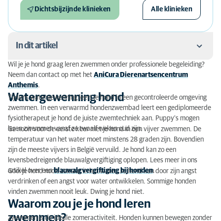
Dichtsbijzijnde klinieken
Alle klinieken
In dit artikel
Wil je je hond graag leren zwemmen onder professionele begeleiding?
Watergewenning hond
Neem dan contact op met het
AniCura Dierenartsencentrum
Anthemis
.
Waarom zou je je hond leren zwemmen?
Watergewenning hond
Tijdens watergewenning leert je hond in een gecontroleerde omgeving
zwemmen. In een verwarmd hondenzwembad leert een gediplomeerde
Hoe verloopt een sessie watergewenning voor je
fysiotherapeut je hond de juiste zwemtechniek aan. Puppy's mogen
hond?
leren zwemmen vanaf ze twaalf weken oud zijn.
Ga nooit voor de eerste keer met je hond in een vijver zwemmen. De
temperatuur van het water moet minstens 28 graden zijn. Bovendien
Je hond voorbereiden op watergewenning
zijn de meeste vijvers in België vervuild. Je hond kan zo een
levensbedreigende blauwalgvergiftiging oplopen. Lees meer in ons
artikel over een
blauwalgvergiftiging bij honden
.
Gooi je hond nooit zomaar in het water. Je hond kan door zijn angst
verdrinken of een angst voor water ontwikkelen. Sommige honden
vinden zwemmen nooit leuk. Dwing je hond niet.
Waarom zou je je hond leren
zwemmen?
Zwemmen is de ideale zomeractiviteit. Honden kunnen bewegen zonder