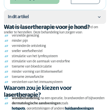
In dit artikel
Wat is lasertherapie voor je hond?
Met lasertherapie worden cellen door lichtstralen gestimuleerd om
Wat is lasertherapie voor je hond?
sneller te herstellen. Deze behandeling kan zorgen voor:
versnelde genezing
Waarom zou je kiezen voor lasertherapie?
minder pijn
verminderde ontsteking
Hoe werkt lasertherapie bij honden?
sneller weefselherstel
stimulatie van het lymfesysteem
Kosten lasertherapie bij een hond
stimulatie van de aanmaak van endorfine
toename van bloedcirculatie
minder vorming van littekenweefsel
toename zenuwfunctie
versterken van het immuunsysteem
Waarom zou je kiezen voor
lasertherapie?
Lasertherapie helpt bij:
wondbehandeling
na een operatie, brandwonden of bijtwonden
dermatologische aandoeningen
zoals
hotspots
, oorontstekingen of andere
huidaandoeningen