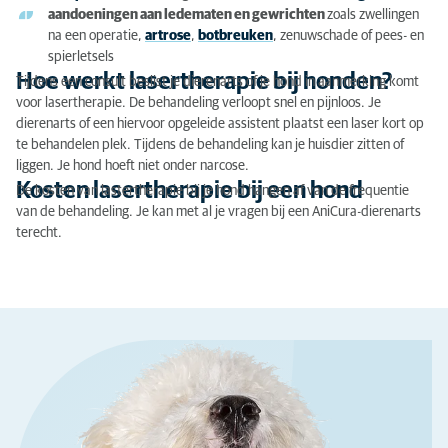
aandoeningen aan ledematen en gewrichten
zoals zwellingen
na een operatie,
artrose
,
botbreuken
, zenuwschade of pees- en
spierletsels
Hoe werkt lasertherapie bij honden?
Tijdens een consult beslist je dierenarts of je hond in aanmerking komt
voor lasertherapie. De behandeling verloopt snel en pijnloos. Je
dierenarts of een hiervoor opgeleide assistent plaatst een laser kort op
te behandelen plek. Tijdens de behandeling kan je huisdier zitten of
liggen. Je hond hoeft niet onder narcose.
Kosten lasertherapie bij een hond
De kosten van lastertherapie bij je hond hangen af van de frequentie
van de behandeling. Je kan met al je vragen bij een AniCura-dierenarts
terecht.