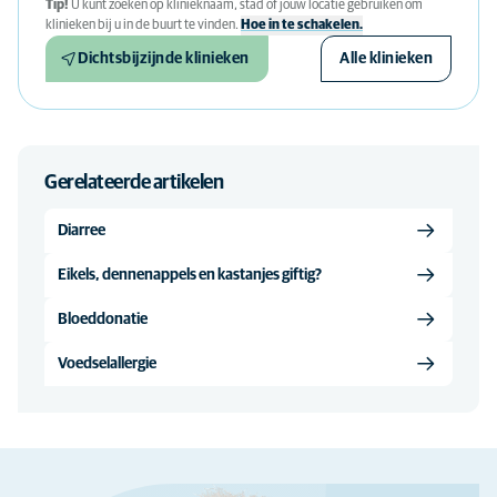
Tip!
U kunt zoeken op klinieknaam, stad of jouw locatie gebruiken om
klinieken bij u in de buurt te vinden.
Hoe in te schakelen.
Dichtsbijzijnde klinieken
Alle klinieken
Gerelateerde artikelen
Diarree
Eikels, dennenappels en kastanjes giftig?
Bloeddonatie
Voedselallergie