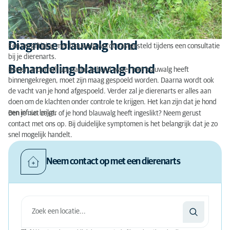
Diagnose blauwalg hond
Een vergiftiging met blauwalg wordt vastgesteld tijdens een consultatie
bij je dierenarts.
Behandeling blauwalg hond
Binnen anderhalf uur nadat je hond water met blauwalg heeft
binnengekregen, moet zijn maag gespoeld worden. Daarna wordt ook
de vacht van je hond afgespoeld. Verder zal je dierenarts er alles aan
doen om de klachten onder controle te krijgen. Het kan zijn dat je hond
een infuus krijgt.
Ben je niet zeker of je hond blauwalg heeft ingeslikt? Neem gerust
contact met ons op. Bij duidelijke symptomen is het belangrijk dat je zo
snel mogelijk handelt.
Neem contact op met een dierenarts