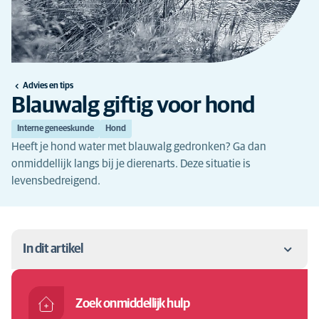
Advies en tips
Blauwalg giftig voor hond
Interne geneeskunde
Hond
Heeft je hond water met blauwalg gedronken? Ga dan
onmiddellijk langs bij je dierenarts. Deze situatie is
levensbedreigend.
In dit artikel
Blauwalg symptomen hond
Zoek onmiddellijk hulp
Wat is de oorzaak van een blauwalgvergiftiging bij