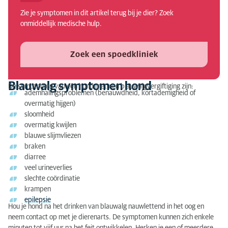
een hond?
Zie je symptomen in dit artikel terug bij je dier? Zoek
onmiddellijk medische hulp.
Diagnose blauwalg hond
Behandeling blauwalg hond
Zoek een spoedkliniek
Blauwalg symptomen hond
De symptomen van een hond met een blauwalgvergiftiging zijn:
ademhalingsproblemen (benauwdheid, kortademigheid of
overmatig hijgen)
sloomheid
overmatig kwijlen
blauwe slijmvliezen
braken
diarree
veel urineverlies
slechte coördinatie
krampen
epilepsie
Hou je hond na het drinken van blauwalg nauwlettend in het oog en
neem contact op met je dierenarts. De symptomen kunnen zich enkele