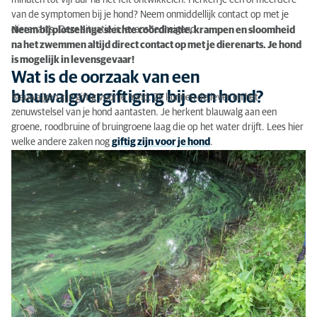
minuten tot vijf uur na het feit ontwikkelen. Herken je een of meerdere
van de symptomen bij je hond? Neem onmiddellijk contact op met je
dierenarts. Deze situatie is levensbedreigend.
Neem bij plotselinge slechte coördinatie, krampen en sloomheid
na het zwemmen altijd direct contact op met je dierenarts. Je hond
is mogelijk in levensgevaar!
Wat is de oorzaak van een
blauwalgvergiftiging bij een hond?
Blauwalgen zijn giftig voor je hond. Ze kunnen de lever en het
zenuwstelsel van je hond aantasten. Je herkent blauwalg aan een
groene, roodbruine of bruingroene laag die op het water drijft. Lees hier
welke andere zaken nog
giftig zijn voor je hond
.