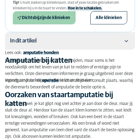
Tip!
U kunt zoeken op klinieknaam, stad of jouw locatie gebruiken om
klinieken bij u in de buurt te vinden.
Hoe in te schakelen.
Dichtsbijzijnde klinieken
Alle klinieken
In dit artikel
Lees ook:
amputatie honden
Amputatie bij katten
Amputatie bij katten
We proberen amputatie altijd te vermijden, maar soms is het
noodzakelijk om het leven van je kat te redden of ernstige pijn te
Oorzaken van staartamputatie bij katten
verlichten. Onze dierenartsen informeren je graag uitgebreid over deze
ingreep om je te helpen de juiste keuze te maken.
Voorafgaand aan de
operatie
vindt er altijd een consult plaats, waarbij
Oorzaken van voor- of achterpootamputatie bij
de dierenarts beoordeelt of amputatie de beste optie is.
katten
Oorzaken van staartamputatie bij
katten
Oorzaken van ooramputatie bij katten
Je kent het wel: je kat glipt nog snel achter je aan door de deur, maar jij
sluit de deur al. Hierdoor kan de staart klem komen te zitten, wat leidt
Oorzaken van teenamputatie bij katten
tot kneuzingen, wonden of breuken. Ook kan een beet in de staart
ernstige verwondingen veroorzaken. Als een breuk of wond niet
Oorzaken van penisamputatie bij katten
geneest, kan amputatie van (een deel van) de staart de beste oplossing
zijn. Ook abcessen kunnen leiden tot amputatie.