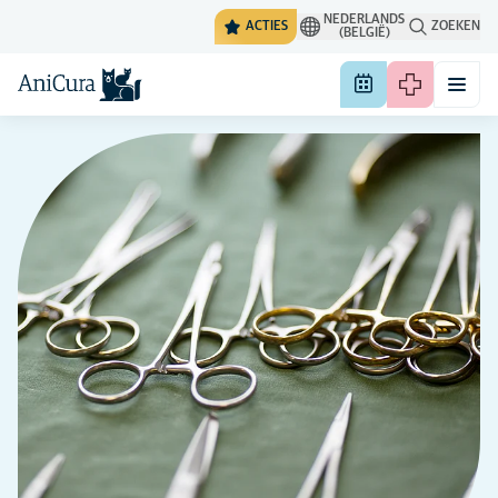
NEDERLANDS
ACTIES
ZOEKEN
(BELGIË)