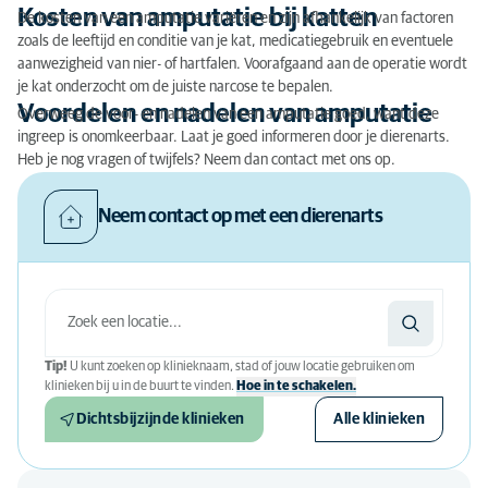
Kosten van amputatie bij katten
De kosten van een amputatie variëren en zijn afhankelijk van factoren
zoals de leeftijd en conditie van je kat, medicatiegebruik en eventuele
aanwezigheid van nier- of hartfalen. Voorafgaand aan de operatie wordt
je kat onderzocht om de juiste narcose te bepalen.
Voordelen en nadelen van amputatie
Overweeg de voor- en nadelen van een amputatie goed, want deze
ingreep is onomkeerbaar. Laat je goed informeren door je dierenarts.
Heb je nog vragen of twijfels? Neem dan contact met ons op.
Neem contact op met een dierenarts
Tip!
U kunt zoeken op klinieknaam, stad of jouw locatie gebruiken om
klinieken bij u in de buurt te vinden.
Hoe in te schakelen.
Dichtsbijzijnde klinieken
Alle klinieken