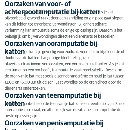
Hoe verloopt de ingreep?
Oorzaken van voor- of
achterpootamputatie bij katten
Katten zijn avontuurlijk en ongelukken liggen op de loer. Als je kat
Herstel en nazorg na amputatie bij katten
bijvoorbeeld gewond raakt door een aanrijding en zijn poot gaat slepen,
Kosten van amputatie bij katten
kan dit leiden tot chronische verwondingen. Bij onherstelbare
verlamming kan amputatie soms de enige oplossing zijn. Daarom is het
Voordelen en nadelen van amputatie
belangrijk om bij verwondingen direct een dierenarts te bezoeken.
Oorzaken van ooramputatie bij
katten
De oren van je kat zijn gevoelig voor zonlicht, vooral bij lichtgekleurde of
dunbehaarde katten. Langdurige blootstelling kan
plaveiselcelcarcinoom veroorzaken, een vorm van huidkanker. Als je kat
een tumor op een oor heeft, is amputatie vaak noodzakelijk. Bescherm
de oren van je kat met speciale zonnebrandcrème en houd je kat tussen
12.00 en 16.00 uur uit de zon. Laat wondjes op de oren direct door de
dierenarts onderzoeken.
Oorzaken van teenamputatie bij
katten
Een klein knobbeltje op de teen van je kat kan een teentumor zijn. Snelle
interventie is cruciaal, en afhankelijk van de situatie kan amputatie de
beste oplossing zijn.
Oorzaken van penisamputatie bij