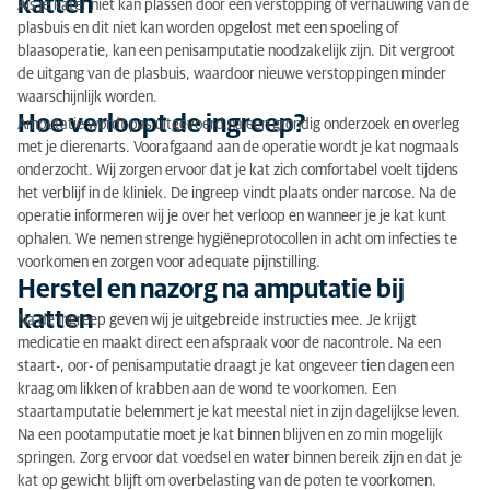
katten
Als je kater niet kan plassen door een verstopping of vernauwing van de
plasbuis en dit niet kan worden opgelost met een spoeling of
blaasoperatie, kan een penisamputatie noodzakelijk zijn. Dit vergroot
de uitgang van de plasbuis, waardoor nieuwe verstoppingen minder
waarschijnlijk worden.
Hoe verloopt de ingreep?
Amputatie wordt pas uitgevoerd na een grondig onderzoek en overleg
met je dierenarts. Voorafgaand aan de operatie wordt je kat nogmaals
onderzocht. Wij zorgen ervoor dat je kat zich comfortabel voelt tijdens
het verblijf in de kliniek. De ingreep vindt plaats onder narcose. Na de
operatie informeren wij je over het verloop en wanneer je je kat kunt
ophalen. We nemen strenge hygiëneprotocollen in acht om infecties te
voorkomen en zorgen voor adequate pijnstilling.
Herstel en nazorg na amputatie bij
katten
Na de ingreep geven wij je uitgebreide instructies mee. Je krijgt
medicatie en maakt direct een afspraak voor de nacontrole. Na een
staart-, oor- of penisamputatie draagt je kat ongeveer tien dagen een
kraag om likken of krabben aan de wond te voorkomen. Een
staartamputatie belemmert je kat meestal niet in zijn dagelijkse leven.
Na een pootamputatie moet je kat binnen blijven en zo min mogelijk
springen. Zorg ervoor dat voedsel en water binnen bereik zijn en dat je
kat op gewicht blijft om overbelasting van de poten te voorkomen.