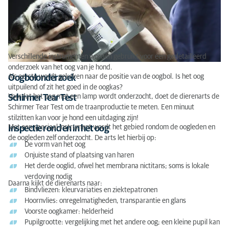
Verschillende instrumenten worden gebruikt voor een gedetailleerd
onderzoek van het oog van je hond.
Als eerste wordt gekeken naar de positie van de oogbol. Is het oog
Oogbolonderzoek
uitpuilend of zit het goed in de oogkas?
Voordat het oog met een lamp wordt onderzocht, doet de dierenarts de
Schirmer Tear Test
Schirmer Tear Test om de traanproductie te meten. Een minuut
stilzitten kan voor je hond een uitdaging zijn!
Met een speciaal instrument wordt het gebied rondom de oogleden en
Inspectie rond en in het oog
de oogleden zelf onderzocht. De arts let hierbij op:
De vorm van het oog
Onjuiste stand of plaatsing van haren
Het derde ooglid, ofwel het membrana nictitans; soms is lokale
verdoving nodig
Daarna kijkt de dierenarts naar:
Bindvliezen: kleurvariaties en ziektepatronen
Hoornvlies: onregelmatigheden, transparantie en glans
Voorste oogkamer: helderheid
Pupilgrootte: vergelijking met het andere oog; een kleine pupil kan