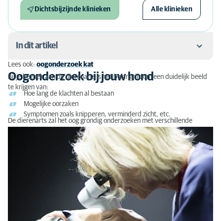
Dichtsbijzijnde klinieken
Alle klinieken
In dit artikel
Lees ook:
oogonderzoek kat
Oogonderzoek bij jouw hond
Oogonderzoek bij jouw hond
Bij je bezoek aan de dierenarts is het belangrijk om een duidelijk beeld
te krijgen van:
Aanvullend oogonderzoek bij honden
Hoe lang de klachten al bestaan
Mogelijke oorzaken
Na het oogonderzoek van je hond
Symptomen zoals knipperen, verminderd zicht, etc.
De dierenarts zal het oog grondig onderzoeken met verschillende
instrumenten om de oorzaak te vinden.
Oogchirurgie voor je hond
Kosten van oogonderzoek voor je hond
Heb je vragen of twijfels?