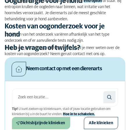
Oogchirurgie voor je hond
Een oogoperatie kan bijvoorbeeld nodig zijn bij
entropion
of staar. Bij
entropion krullen de oogleden naar binnen, wat irritatie van het
hoornvlies veroorzaakt. Je dierenarts zal de meest geschikte
behandeling voor je hond aanbevelen.
Kosten van oogonderzoek voor je
hond
De kosten van het onderzoek variëren afhankelijk van het type
onderzoek en of er aanvullende tests nodig zijn.
Heb je vragen of twijfels?
Denk je dat je hond oogproblemen heeft of wil je meer weten over de
kosten van oogonderzoek? Neem gerust contact met ons op.
Neem contact op met een dierenarts
Tip!
U kunt zoeken op klinieknaam, stad of jouw locatie gebruiken om
klinieken bij u in de buurt te vinden.
Hoe in te schakelen.
Dichtsbijzijnde klinieken
Alle klinieken