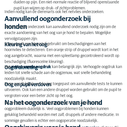
duiden op pijn. Een niet-normale reactie of blijvend openstaande
pupil kan wijzen op druk- of zichtproblemen.
Indien nodig kan de dierenarts ook het netvlies onderzoeken.
Aanvullend oogonderzoek bij
honden
Na het initiële onderzoek kan aanvullend onderzoek nodig zijn om de
exacte aandoening van het oog van je hond te bepalen. Mogelijke
vervolgstappen zijn:
Soms wordt een kleurstof gebruikt om beschadigingen aan het
Kleuring van het oog
hoornvlies te detecteren. Een oranje strip of druppel wordt kort in het
oog aangebracht, waarna met een spleetlamp gecontroleerd wordt op
beschadiging (fluoresceïne kleuring).
Het
meten van de oogdruk
kan belangrijk zijn. Verhoogde oogdruk kan
Oogdrukmeting
leiden tot snelle schade aan de oogzenuw, wat snelle behandeling
noodzakelijk maakt.
Soms wordt lokale verdoving toegepast om aanvullende tests te kunnen
Oog en pupil verdoven
uitvoeren. Ook kan een andere druppel worden gebruikt om de pupil te
vergroten voor een beter zicht op het oog.
Na het oogonderzoek van je hond
Na het onderzoek hoop je natuurlijk dat de oorzaak van het
oogprobleem duidelijk is. Veel oogproblemen bij honden kunnen
gelukkig behandeld worden met zalf, druppels of andere medicatie. In
sommige gevallen is echter een oogoperatie noodzakelijk.