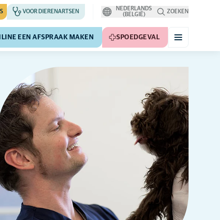
NEDERLANDS
S
VOOR DIERENARTSEN
ZOEKEN
(BELGIË)
LINE EEN AFSPRAAK MAKEN
SPOEDGEVAL