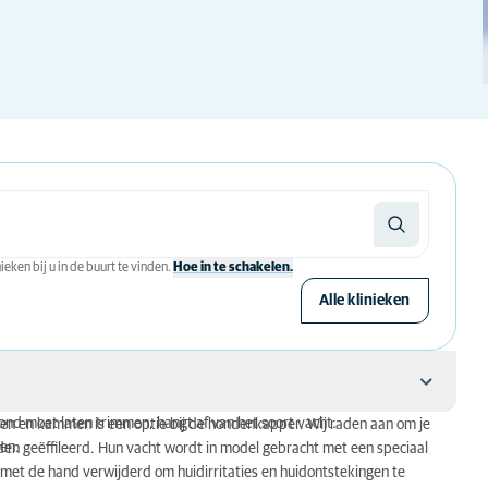
eken bij u in de buurt te vinden.
Hoe in te schakelen.
Alle klinieken
hond moet laten trimmen, hangt af van het soort vacht.
en en kammen is een optie bij de hondenkapper. Wij raden aan om je
men.
rden geëffileerd. Hun vacht wordt in model gebracht met een speciaal
et de hand verwijderd om huidirritaties en huidontstekingen te