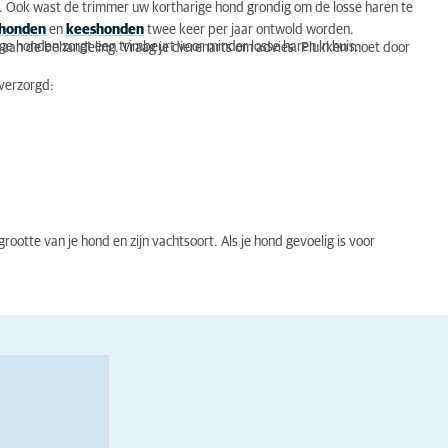
. Ook wast de trimmer uw kortharige hond grondig om de losse haren te
nhonden
en
keeshonden
twee keer per jaar ontwold worden.
ge honden zorgt een trimbeurt voor minder losse haren in huis.
n aan de behandeling. Vraag je dierenarts om advies. Plukken moet door
 verzorgd:
ootte van je hond en zijn vachtsoort. Als je hond gevoelig is voor