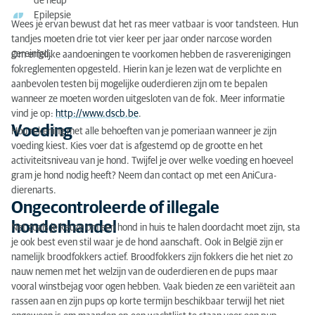
de heup
Epilepsie
Wees je ervan bewust dat het ras meer vatbaar is voor tandsteen. Hun
tandjes moeten drie tot vier keer per jaar onder narcose worden
gereinigd.
Om erfelijke aandoeningen te voorkomen hebben de rasverenigingen
fokreglementen opgesteld. Hierin kan je lezen wat de verplichte en
aanbevolen testen bij mogelijke ouderdieren zijn om te bepalen
wanneer ze moeten worden uitgesloten van de fok. Meer informatie
vind je op:
http://www.dscb.be
.
Voeding
Hou rekening met alle behoeften van je pomeriaan wanneer je zijn
voeding kiest. Kies voer dat is afgestemd op de grootte en het
activiteitsniveau van je hond. Twijfel je over welke voeding en hoeveel
gram je hond nodig heeft? Neem dan contact op met een AniCura-
dierenarts.
Ongecontroleerde of illegale
hondenhandel
Net zoals je keuze om een hond in huis te halen doordacht moet zijn, sta
je ook best even stil waar je de hond aanschaft. Ook in België zijn er
namelijk broodfokkers actief. Broodfokkers zijn fokkers die het niet zo
nauw nemen met het welzijn van de ouderdieren en de pups maar
vooral winstbejag voor ogen hebben. Vaak bieden ze een variëteit aan
rassen aan en zijn pups op korte termijn beschikbaar terwijl het niet