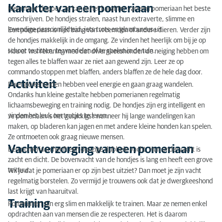
Karakter van een pomeriaan
Training
Klein maar dapper, zo kan je het karakter van een pomeriaan het beste
omschrijven. De hondjes stralen, naast hun extraverte, slimme en
Raskenmerken van een pomeriaan
levendige persoonlijkheid, iets trots en glamoureus uit.
Een pomeriaan is niet bang van vreemden of andere dieren. Verder zijn
de hondjes makkelijk in de omgang. Ze vinden het heerlijk om bij je op
Erfelijke ziekten
schoot te zitten, te wandelen of te spelen in de tuin.
Hou er wel rekening mee dat dwergkeeshonden de neiging hebben om
tegen alles te blaffen waar ze niet aan gewend zijn. Leer ze op
Voeding
commando stoppen met blaffen, anders blaffen ze de hele dag door.
Activiteit
Dwergkeeshonden hebben veel energie en gaan graag wandelen.
Ongecontroleerde of illegale hondenhandel
Ondanks hun kleine gestalte hebben pomerianen regelmatig
lichaamsbeweging en training nodig. De hondjes zijn erg intelligent en
Hond adopteren
vinden het leuk om trucjes te leren.
Je pomeriaan is het gelukkigst wanneer hij lange wandelingen kan
maken, op bladeren kan jagen en met andere kleine honden kan spelen.
Ze ontmoeten ook graag nieuwe mensen.
Vachtverzorging van een pomeriaan
Een pomeriaan heeft een donzige dubbele vacht. Hun ondervacht is
zacht en dicht. De bovenvacht van de hondjes is lang en heeft een grove
textuur.
Wil je dat je pomeriaan er op zijn best uitziet? Dan moet je zijn vacht
regelmatig borstelen. Zo vermijd je trouwens ook dat je dwergkeeshond
last krijgt van haaruitval.
Training
Pomerianen zijn erg slim en makkelijk te trainen. Maar ze nemen enkel
opdrachten aan van mensen die ze respecteren. Het is daarom