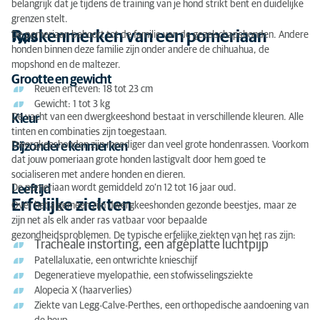
belangrijk dat je tijdens de training van je hond strikt bent en duidelijke
grenzen stelt.
Raskenmerken van een pomeriaan
De pomeriaan behoort tot de familie van de gezelschapshonden. Andere
Type
honden binnen deze familie zijn onder andere de chihuahua, de
mopshond en de maltezer.
Grootte en gewicht
Reuen en teven: 18 tot 23 cm
Gewicht: 1 tot 3 kg
De vacht van een dwergkeeshond bestaat in verschillende kleuren. Alle
Kleur
tinten en combinaties zijn toegestaan.
Dwergkeeshonden zijn moediger dan veel grote hondenrassen. Voorkom
Bijzondere kenmerken
dat jouw pomeriaan grote honden lastigvalt door hem goed te
socialiseren met andere honden en dieren.
De pomeriaan wordt gemiddeld zo’n 12 tot 16 jaar oud.
Leeftijd
Erfelijke ziekten
Over het algemeen zijn dwergkeeshonden gezonde beestjes, maar ze
zijn net als elk ander ras vatbaar voor bepaalde
gezondheidsproblemen. De typische erfelijke ziekten van het ras zijn:
Tracheale instorting, een afgeplatte luchtpijp
Patellaluxatie, een ontwrichte knieschijf
Degeneratieve myelopathie, een stofwisselingsziekte
Alopecia X (haarverlies)
Ziekte van Legg-Calve-Perthes, een orthopedische aandoening van