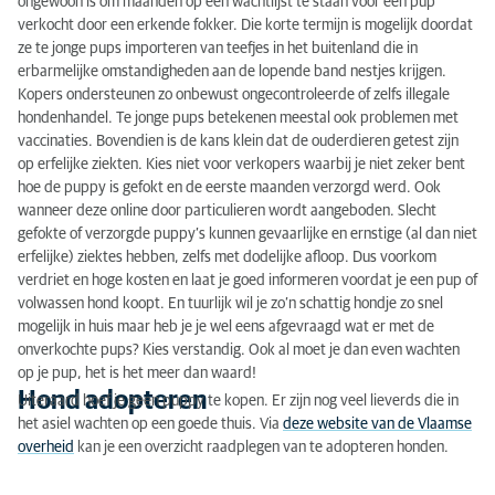
ongewoon is om maanden op een wachtlijst te staan voor een pup
verkocht door een erkende fokker. Die korte termijn is mogelijk doordat
ze te jonge pups importeren van teefjes in het buitenland die in
erbarmelijke omstandigheden aan de lopende band nestjes krijgen.
Kopers ondersteunen zo onbewust ongecontroleerde of zelfs illegale
hondenhandel. Te jonge pups betekenen meestal ook problemen met
vaccinaties. Bovendien is de kans klein dat de ouderdieren getest zijn
op erfelijke ziekten. Kies niet voor verkopers waarbij je niet zeker bent
hoe de puppy is gefokt en de eerste maanden verzorgd werd. Ook
wanneer deze online door particulieren wordt aangeboden. Slecht
gefokte of verzorgde puppy’s kunnen gevaarlijke en ernstige (al dan niet
erfelijke) ziektes hebben, zelfs met dodelijke afloop. Dus voorkom
verdriet en hoge kosten en laat je goed informeren voordat je een pup of
volwassen hond koopt. En tuurlijk wil je zo’n schattig hondje zo snel
mogelijk in huis maar heb je je wel eens afgevraagd wat er met de
onverkochte pups? Kies verstandig. Ook al moet je dan even wachten
op je pup, het is het meer dan waard!
Hond adopteren
Uiteraard hoef je geen puppy te kopen. Er zijn nog veel lieverds die in
het asiel wachten op een goede thuis. Via
deze website van de Vlaamse
overheid
kan je een overzicht raadplegen van te adopteren honden.