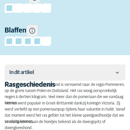
heeft om te blaffen.
Blaffen
In dit artikel
Rasgeschiedenis
De pomeriaan of dwergkeeshond is vernoemd naar de regio Pommeren,
Rasgeschiedenis
op de grens tussen Polen en Duitsland. Het ras woog oorspronkelijk
negen à dertien kilogram. Veel meer dan de pomeriaan die we vandaag
Karakter van een pomeriaan
kennen.
Het ras werd populair in Groot-Brittannië dankzij koningin Victoria. Zij
werd verliefd op een pomeriaanpup tijdens haar vakantie in Italië. Vanaf
Activiteit
dat moment werd het ras gefokt tot het kleine speelgoedhondje dat we
vandaag kennen.
In veel landen staan ​​de hondjes bekend als de dwergspitz of
Vachtverzorging van een pomeriaan
dwergkeeshond.