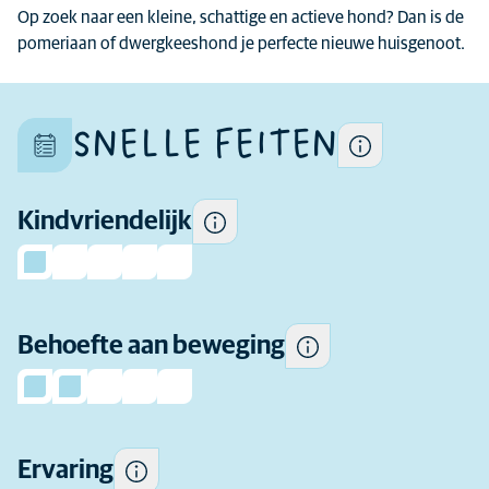
het algemeen speelser en
verschillen per hond want
Op zoek naar een kleine, schattige en actieve hond? Dan is de
socialer in de buurt van
elke hond is uniek.
pomeriaan of dwergkeeshond je perfecte nieuwe huisgenoot.
kinderen en toleranter voor
het gedrag van kinderen dan
andere.
SNELLE FEITEN
Hoeveel beweging heeft dit
Kindvriendelijk
ras dagelijks nodig.
Hoeveel ervaring als
hondeneigenaar je nodig
hebt voordat je overweegt dit
Behoefte aan beweging
ras te kopen.
Hoeveel vachtverzorging dit
ras nodig heeft op
Ervaring
regelmatige basis.