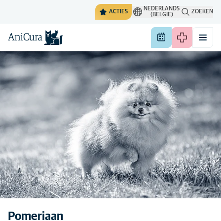
NEDERLANDS
ACTIES
ZOEKEN
(BELGIË)
De algemene eigenschappen
Sommige honden zijn over
van een ras kunnen
Pomeriaan