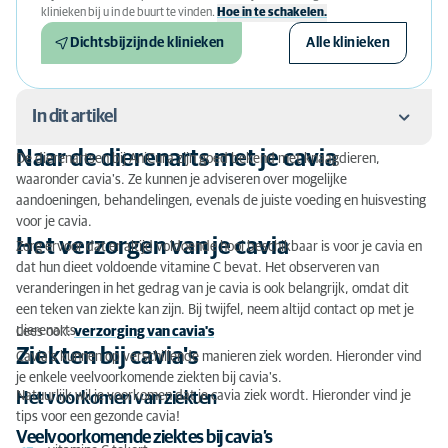
klinieken bij u in de buurt te vinden.
Hoe in te schakelen.
Dichtsbijzijnde klinieken
Alle klinieken
In dit artikel
Naar de dierenarts met je cavia
De dierenartsen bij AniCura zijn goed bekend met knaagdieren,
Naar de dierenarts met je cavia
waaronder cavia's. Ze kunnen je adviseren over mogelijke
aandoeningen, behandelingen, evenals de juiste voeding en huisvesting
Het verzorgen van je cavia
voor je cavia.
Het verzorgen van je cavia
Zorg ervoor dat er altijd voldoende hooi beschikbaar is voor je cavia en
Ziekten bij cavia's
dat hun dieet voldoende vitamine C bevat. Het observeren van
veranderingen in het gedrag van je cavia is ook belangrijk, omdat dit
Inentingen en ontworming voor cavia's
een teken van ziekte kan zijn. Bij twijfel, neem altijd contact op met je
dierenarts.
Lees ook:
Castratie bij cavia's
verzorging van cavia's
Ziekten bij cavia's
Cavia's kunnen op verschillende manieren ziek worden. Hieronder vind
Tips voor de gezondheid van je cavia
je enkele veelvoorkomende ziekten bij cavia's.
Natuurlijk wil je voorkomen dat je cavia ziek wordt. Hieronder vind je
Het voorkomen van ziekten
Cavia vervoeren naar de dierenarts
tips voor een gezonde cavia!
Veelvoorkomende ziektes bij cavia’s