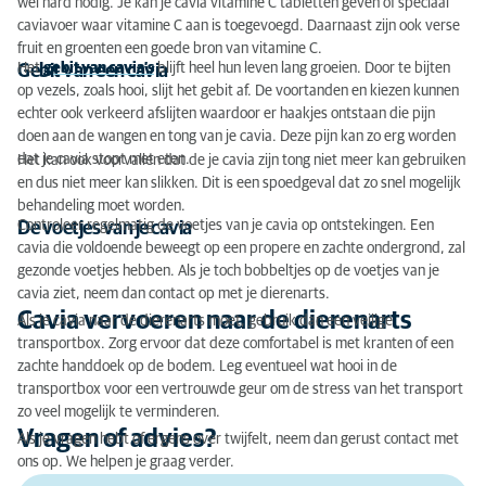
wel hard nodig. Je kan je cavia vitamine C tabletten geven of speciaal
caviavoer waar vitamine C aan is toegevoegd. Daarnaast zijn ook verse
fruit en groenten een goede bron van vitamine C.
Het
gebit van cavia’s
blijft heel hun leven lang groeien. Door te bijten
Gebit van een cavia
op vezels, zoals hooi, slijt het gebit af. De voortanden en kiezen kunnen
echter ook verkeerd afslijten waardoor er haakjes ontstaan die pijn
doen aan de wangen en tong van je cavia. Deze pijn kan zo erg worden
dat je cavia stopt met eten.
Het kan ook voorvallen dat de je cavia zijn tong niet meer kan gebruiken
en dus niet meer kan slikken. Dit is een spoedgeval dat zo snel mogelijk
behandeling moet worden.
Controleer regelmatig de voetjes van je cavia op ontstekingen. Een
De voetjes van je cavia
cavia die voldoende beweegt op een propere en zachte ondergrond, zal
gezonde voetjes hebben. Als je toch bobbeltjes op de voetjes van je
cavia ziet, neem dan contact op met je dierenarts.
Cavia vervoeren naar de dierenarts
Als je cavia naar de dierenarts moet, gebruik dan een veilige
transportbox. Zorg ervoor dat deze comfortabel is met kranten of een
zachte handdoek op de bodem. Leg eventueel wat hooi in de
transportbox voor een vertrouwde geur om de stress van het transport
zo veel mogelijk te verminderen.
Vragen of advies?
Als je vragen hebt of ergens over twijfelt, neem dan gerust contact met
ons op. We helpen je graag verder.