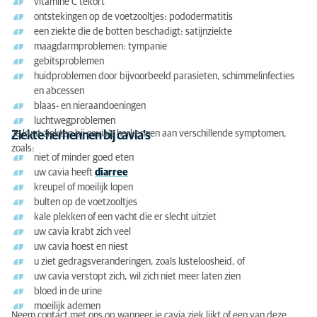
vitamine C tekort
Vragen of advies?
ontstekingen op de voetzooltjes: pododermatitis
een ziekte die de botten beschadigt: satijnziekte
maagdarmproblemen: tympanie
gebitsproblemen
huidproblemen door bijvoorbeeld parasieten, schimmelinfecties
en abcessen
blaas- en nieraandoeningen
luchtwegproblemen
Je kunt ziekten bij cavia's herkennen aan verschillende symptomen,
Ziekte herhennen bij cavia’s
zoals:
niet of minder goed eten
uw cavia heeft
diarree
kreupel of moeilijk lopen
bulten op de voetzooltjes
kale plekken of een vacht die er slecht uitziet
uw cavia krabt zich veel
uw cavia hoest en niest
u ziet gedragsveranderingen, zoals lusteloosheid, of
uw cavia verstopt zich, wil zich niet meer laten zien
bloed in de urine
moeilijk ademen
Neem contact met ons op wanneer je cavia ziek lijkt of een van deze