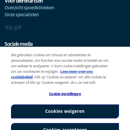
Voor dierenartsen
Overzicht spoedklinieken
Onze specialisten
Sociale media
We gebruiken cookies om inhoud en advertenties te
personaliseren, om functies voor sociale media te bieden en om
ons verkeer te analyseren. U kunt cookie-instellingen gebruiken
om uw voorkeuren te wijzigen.
Lees meer over ons
Cookies
cookiebeleid
(opens in a new tab)
. Klik op 'Cookies accepteren' om alle cookies te
Privacyverklaring
activeren of klik op 'Cookies weigeren' als u ze niet wilt.
Gebruiksvoorwaarden
Cookie-instellingen
Accessibility
Global Human Rights
AniCura is een partner van Mars, Inc © 2026
Cookies weigeren
Cookies accepteren