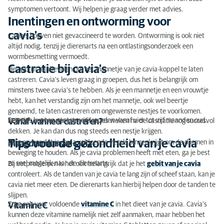
symptomen vertoont. Wij helpen je graag verder met advies.
Inentingen en ontworming voor
cavia's
Cavia's hoeven niet gevaccineerd te worden. Ontworming is ook niet
altijd nodig, tenzij je dierenarts na een ontlastingsonderzoek een
wormbesmetting vermoedt.
Castratie bij cavia's
Het wordt aanbevolen om het mannetje van je cavia-koppel te laten
castreren. Cavia's leven graag in groepen, dus het is belangrijk om
minstens twee cavia's te hebben. Als je een mannetje en een vrouwtje
hebt, kan het verstandig zijn om het mannetje, ook wel beertje
genoemd, te laten castreren om ongewenste nestjes te voorkomen.
Beertjes kunnen gecastreerd worden vanaf vier tot vijf maanden oud.
Vanaf wanneer castreren?
LET OP
: het beertje kan vijf tot zes weken na de castratie nog succesvol
dekken. Je kan dan dus nog steeds een nestje krijgen.
Tips voor de gezondheid van je cavia
Zorg ervoor dat je cavia voldoende vezels binnenkrijgt om de darmen in
Maagdarmkanaal cavia
beweging te houden. Als je cavia problemen heeft met eten, ga je best
zo snel mogelijk naar de dierenarts.
Bij eetproblemen is het ook belangrijk dat je het
gebit van je cavia
controleert. Als de tanden van je cavia te lang zijn of scheef staan, kan je
cavia niet meer eten. De dierenarts kan hierbij helpen door de tanden te
slijpen.
Zorg ook voor voldoende
vitamine C
in het dieet van je cavia. Cavia’s
Vitamine C
kunnen deze vitamine namelijk niet zelf aanmaken, maar hebben het