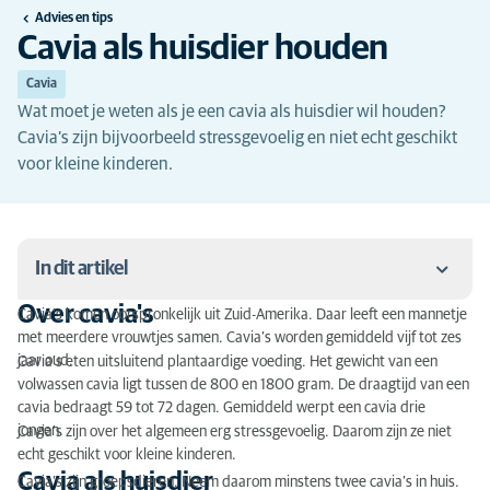
Advies en tips
Cavia als huisdier houden
Cavia
Wat moet je weten als je een cavia als huisdier wil houden?
Cavia’s zijn bijvoorbeeld stressgevoelig en niet echt geschikt
voor kleine kinderen.
In dit artikel
Over cavia's
Cavia’s komen oorspronkelijk uit Zuid-Amerika. Daar leeft een mannetje
Over cavia's
met meerdere vrouwtjes samen. Cavia’s worden gemiddeld vijf tot zes
jaar oud.
Cavia’s eten uitsluitend plantaardige voeding. Het gewicht van een
Cavia als huisdier
volwassen cavia ligt tussen de 800 en 1800 gram. De draagtijd van een
cavia bedraagt 59 tot 72 dagen. Gemiddeld werpt een cavia drie
Cavia’s en kinderen
jongen.
Cavia’s zijn over het algemeen erg stressgevoelig. Daarom zijn ze niet
echt geschikt voor kleine kinderen.
Cavia’s en lichamelijk contact
Cavia als huisdier
Cavia’s zijn groepsdieren. Neem daarom minstens twee cavia’s in huis.