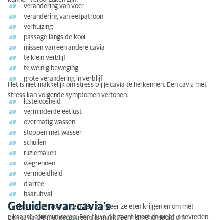
kunnen veroorzaken zijn:
verandering van voer
verandering van eetpatroon
verhuizing
passage langs de kooi
missen van een andere cavia
te klein verblijf
te weinig beweging
grote verandering in verblijf
Het is niet makkelijk om stress bij je cavia te herkennen. Een cavia met
stress kan volgende symptomen vertonen:
lusteloosheid
verminderde eetlust
overmatig wassen
stoppen met wassen
schuilen
ruziemaken
wegrennen
vermoeidheid
diarree
haaruitval
Geluiden van cavia’s
Cavia’s maken vooral geluiden wanneer ze eten krijgen en om met
elkaar te communiceren. Een cavia die zacht knort en piept is tevreden.
Een cavia die niet gecastreerd is maakt een ronkend geluid om