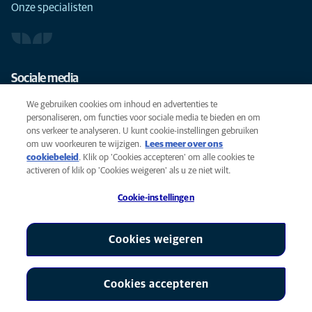
Onze specialisten
Sociale media
We gebruiken cookies om inhoud en advertenties te
personaliseren, om functies voor sociale media te bieden en om
ons verkeer te analyseren. U kunt cookie-instellingen gebruiken
om uw voorkeuren te wijzigen.
Lees meer over ons
Cookies
cookiebeleid
(opens in a new tab)
. Klik op 'Cookies accepteren' om alle cookies te
Privacyverklaring
activeren of klik op 'Cookies weigeren' als u ze niet wilt.
Gebruiksvoorwaarden
Cookie-instellingen
Accessibility
Global Human Rights
AniCura is een partner van Mars, Inc © 2026
Cookies weigeren
Cookies accepteren
Cookie-instellingen