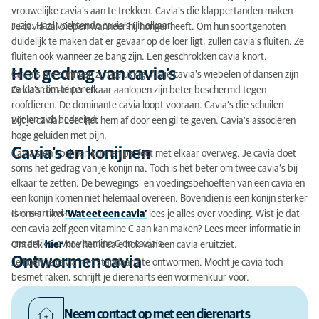
vrouwelijke cavia’s aan te trekken. Cavia’s die klappertanden maken
ruzie. Haal vechtende cavia’s uit elkaar.
Je cavia zal piepen wanneer hij honger heeft. Om hun soortgenoten
duidelijk te maken dat er gevaar op de loer ligt, zullen cavia’s fluiten. Ze
fluiten ook wanneer ze bang zijn. Een geschrokken cavia knort.
Het gedrag van cavia’s
Cavia’s die springen zijn gelukkig. Als je cavia’s wiebelen of dansen zijn
ze klaar om te paren.
Cavia’s die achter elkaar aanlopen zijn beter beschermd tegen
roofdieren. De dominante cavia loopt vooraan. Cavia’s die schuilen
voelen zich bedreigd.
Bijt je cavia? Leer het hem af door een gil te geven. Cavia’s associëren
hoge geluiden met pijn.
Cavia’s en konijnen
Cavia’s en konijnen kunnen perfect met elkaar overweg. Je cavia doet
soms het gedrag van je konijn na. Toch is het beter om twee cavia’s bij
elkaar te zetten. De bewegings- en voedingsbehoeften van een cavia en
een konijn komen niet helemaal overeen. Bovendien is een konijn sterker
dan een cavia.
Is ons artikel
‘Wat eet een cavia’
lees je alles over voeding. Wist je dat
een cavia zelf geen vitamine C aan kan maken? Lees meer informatie in
ons artikel over vitamine C en cavia’s.
Ontdek
hier
hoe het ideale hok van een cavia eruitziet.
Ontwormen cavia
Je hoeft je cavia niet standaard te ontwormen. Mocht je cavia toch
besmet raken, schrijft je dierenarts een wormenkuur voor.
Neem contact op met een dierenarts