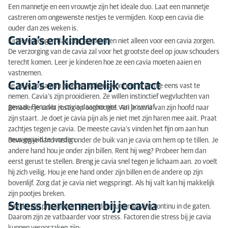
Stress herkennen bij je cavia
Een mannetje en een vrouwtje zijn het ideale duo. Laat een mannetje
castreren om ongewenste nestjes te vermijden. Koop een cavia die
Geluiden van cavia’s
ouder dan zes weken is.
Cavia’s en kinderen
Kinderen jongen dan tien jaar kunnen niet alleen voor een cavia zorgen.
Het gedrag van cavia’s
De verzorging van de cavia zal voor het grootste deel op jouw schouders
terecht komen. Leer je kinderen hoe ze een cavia moeten aaien en
Cavia’s en konijnen
vastnemen.
Cavia’s en lichamelijk contact
Je zal je cavia tam moeten maken door hem af en toe eens vast te
Ontwormen cavia
nemen. Cavia’s zijn prooidieren. Ze willen instinctief wegvluchten van
gevaar. Benader je cavia daarom niet van bovenaf.
Benader je cavia rustig op ooghoogte. Aai je cavia van zijn hoofd naar
zijn staart. Je doet je cavia pijn als je niet met zijn haren mee aait. Praat
zachtjes tegen je cavia. De meeste cavia’s vinden het fijn om aan hun
neus geaaid te worden.
Beweeg je hand rustig onder de buik van je cavia om hem op te tillen. Je
andere hand hou je onder zijn billen. Rent hij weg? Probeer hem dan
eerst gerust te stellen. Breng je cavia snel tegen je lichaam aan. zo voelt
hij zich veilig. Hou je ene hand onder zijn billen en de andere op zijn
bovenlijf. Zorg dat je cavia niet wegspringt. Als hij valt kan hij makkelijk
zijn pootjes breken.
Stress herkennen bij je cavia
Cavia’s zijn prooidieren. Ze houden hun omgeving continu in de gaten.
Daarom zijn ze vatbaarder voor stress. Factoren die stress bij je cavia