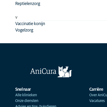
Reptielenzorg
V
Vaccinatie konijn
Vogelzorg
Snel naar
Carrière
Alle klinieken
Over AniCu
Onze diensten
Vacatures
Advies en tips: huisdieren