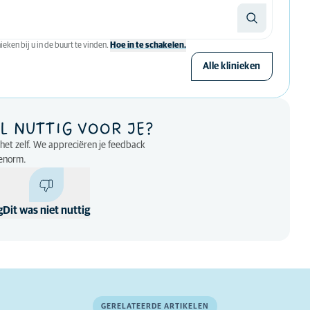
eken bij u in de buurt te vinden.
Hoe in te schakelen.
Alle klinieken
L NUTTIG VOOR JE?
p het zelf. We appreciëren je feedback
enorm.
g
Dit was niet nuttig
GERELATEERDE ARTIKELEN