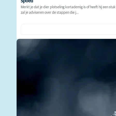
Spoed
Merkt je dat je dier plotseling kortademig is of heeft hij een st
zal je adviseren over de stappen die j…