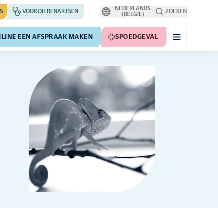
NEDERLANDS
S
VOOR DIERENARTSEN
ZOEKEN
(BELGIË)
LINE EEN AFSPRAAK MAKEN
SPOEDGEVAL