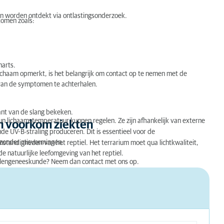
en worden ontdekt via ontlastingsonderzoek.
tomen zoals:
narts.
n lichaam opmerkt, is het belangrijk om contact op te nemen met de
 van de symptomen te achterhalen.
ant van de slang bekeken.
hun lichaamstemperatuur kunnen regelen. Ze zijn afhankelijk van externe
n voorkom ziekten
e UV-B-straling produceren. Dit is essentieel voor de
n zonder misvormingen.
mstandigheden van het reptiel. Het terrarium moet qua lichtkwaliteit,
e natuurlijke leefomgeving van het reptiel.
tielengeneeskunde? Neem dan contact met ons op.