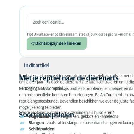
Tip!
U kunt zoeken op klinieknaam, stad of jouw locatie gebruiken om klini
Dichtsbijzijnde klinieken
In dit artikel
Reptielen vertonen zelden symptomen als ze ziek zijn. Als je merkt dat
Met je reptiel naar de dierenarts
om je dier jaarlijks door de dierenarts te laten controleren om tijd
Met je reptiel naar de dierenarts
verzorging van uw reptiel.
Reptielen hebben andere gezondheidsproblemen en behoeften dan 
Soorten reptielen
dan ook specifieke kennis en benaderingen. Bij AniCura hebben onz
reptielengeneeskunde. Bovendien beschikken we over de juiste facil
Ziekten bij reptielen
mogelijke zorg te bieden.
Welke reptielen worden vaak gehouden als huisdieren?
Soorten reptielen
Hagedissen
- zoals leguanen, gekko's en kameleons
Onderzoek bij reptielen
Slangen
- zoals rattenslangen, kousenbandslangen en konin
Schildpadden
Zorg voor een goede leefomgeving en voorkom zi