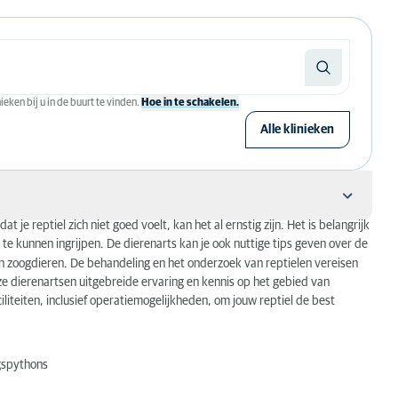
eken bij u in de buurt te vinden.
Hoe in te schakelen.
Alle klinieken
 je reptiel zich niet goed voelt, kan het al ernstig zijn. Het is belangrijk
ig te kunnen ingrijpen. De dierenarts kan je ook nuttige tips geven over de
zoogdieren. De behandeling en het onderzoek van reptielen vereisen
e dierenartsen uitgebreide ervaring en kennis op het gebied van
iteiten, inclusief operatiemogelijkheden, om jouw reptiel de best
gspythons
ekten