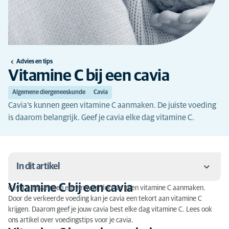
Advies en tips
Vitamine C bij een cavia
Algemene diergeneeskunde
Cavia
Cavia’s kunnen geen vitamine C aanmaken. De juiste voeding
is daarom belangrijk. Geef je cavia elke dag vitamine C.
In dit artikel
Vitamine C bij een cavia
Cavia’s missen een enzym waardoor ze geen vitamine C aanmaken.
Vitamine C bij een cavia
Door de verkeerde voeding kan je cavia een tekort aan vitamine C
krijgen. Daarom geef je jouw cavia best elke dag vitamine C. Lees ook
Vitamine C is van levensbelang
ons artikel over voedingstips voor je cavia.