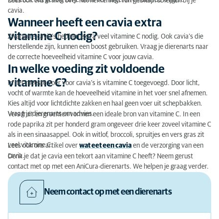
loszitten. Als gevolg zal je cavia vermageren en diarree krijgen.
Lees ook ons artikel over het herkennen van gebitsproblemen bij je
cavia.
Wanneer heeft een cavia extra
vitamine C nodig?
Zwangere cavia’s hebben extra veel vitamine C nodig. Ook cavia’s die
herstellende zijn, kunnen een boost gebruiken. Vraag je dierenarts naar
de correcte hoeveelheid vitamine C voor jouw cavia.
In welke voeding zit voldoende
vitamine C?
In het meeste voer voor cavia’s is vitamine C toegevoegd. Door licht,
vocht of warmte kan de hoeveelheid vitamine in het voer snel afnemen.
Kies altijd voor lichtdichte zakken en haal geen voer uit schepbakken.
Vraag je dierenarts om advies.
Vers fruit en groenten vormen een ideale bron van vitamine C. In een
rode paprika zit per honderd gram ongeveer drie keer zoveel vitamine C
als in een sinaasappel. Ook in witlof, broccoli, spruitjes en vers gras zit
veel vitamine C.
Lees ook ons artikel over
wat eet een cavia
en de verzorging van een
cavia.
Denk je dat je cavia een tekort aan vitamine C heeft? Neem gerust
contact met op met een AniCura-dierenarts. We helpen je graag verder.
Neem contact op met een dierenarts