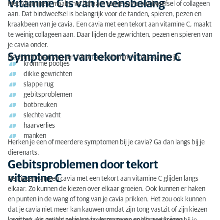
Vitamine C is van levensbelang
Met Vitamine C maakt het lichaam van je cavia bindweefsel of collageen
Symptomen van tekort vitamine C
aan. Dat bindweefsel is belangrijk voor de tanden, spieren, pezen en
kraakbeen van je cavia. Een cavia met een tekort aan vitamine C, maakt
Gebitsproblemen door tekort vitamine C
te weinig collageen aan. Daar lijden de gewrichten, pezen en spieren van
je cavia onder.
Wanneer heeft een cavia extra vitamine C nodig?
Symptomen van tekort vitamine C
De symptomen van een tekort aan vitamine C bij je cavia zijn:
kromme pootjes
In welke voeding zit voldoende vitamine C?
dikke gewrichten
slappe rug
gebitsproblemen
botbreuken
slechte vacht
haarverlies
manken
Herken je een of meerdere symptomen bij je cavia? Ga dan langs bij je
dierenarts.
Gebitsproblemen door tekort
vitamine C
De kiezen van een cavia met een tekort aan vitamine C glijden langs
elkaar. Zo kunnen de kiezen over elkaar groeien. Ook kunnen er haken
en punten in de wang of tong van je cavia prikken. Het zou ook kunnen
dat je cavia niet meer kan kauwen omdat zijn tong vastzit of zijn kiezen