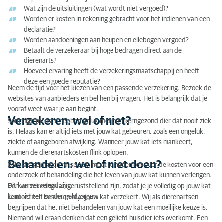
Wat zijn de uitsluitingen (wat wordt niet vergoed)?
Worden er kosten in rekening gebracht voor het indienen van een
declaratie?
Worden aandoeningen aan heupen en ellebogen vergoed?
Betaalt de verzekeraar bij hoge bedragen direct aan de
dierenarts?
Hoeveel ervaring heeft de verzekeringsmaatschappij en heeft
deze een goede reputatie?
Neem de tijd voor het kiezen van een passende verzekering. Bezoek de
websites van aanbieders en bel hen bij vragen. Het is belangrijk dat je
vooraf weet waar je aan begint.
Verzekeren: wel of niet?
Sommige mensen hebben geluk met een kerngezond dier dat nooit ziek
is. Helaas kan er altijd iets met jouw kat gebeuren, zoals een ongeluk,
ziekte of aangeboren afwijking. Wanneer jouw kat iets mankeert,
kunnen de dierenartskosten flink oplopen.
Behandelen: wel of niet doen?
Zelfs als geld geen rol speelt, moet je nadenken over de kosten voor een
onderzoek of behandeling die het leven van jouw kat kunnen verlengen.
Dit kan vervelend zijn.
Een verzekering kan geruststellend zijn, zodat je je volledig op jouw kat
kunt richten zonder geldzorgen.
Je moet zelf beslissen of je jouw kat verzekert. Wij als dierenartsen
begrijpen dat het niet behandelen van jouw kat een moeilijke keuze is.
Niemand wil eraan denken dat een geliefd huisdier iets overkomt. Een