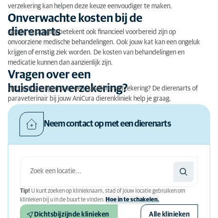
verzekering kan helpen deze keuze eenvoudiger te maken.
Onverwachte kosten bij de
dierenarts
Goede verzorging betekent ook financieel voorbereid zijn op
onvoorziene medische behandelingen. Ook jouw kat kan een ongeluk
krijgen of ernstig ziek worden. De kosten van behandelingen en
medicatie kunnen dan aanzienlijk zijn.
Vragen over een
huisdierenverzekering?
Heb je nog vragen over een huisdierenverzekering? De dierenarts of
paraveterinair bij jouw AniCura dierenkliniek help je graag.
Neem contact op met een dierenarts
Tip!
U kunt zoeken op klinieknaam, stad of jouw locatie gebruiken om
klinieken bij u in de buurt te vinden.
Hoe in te schakelen.
Dichtsbijzijnde klinieken
Alle klinieken