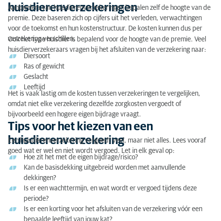
huisdierenverzekeringen
Aanbieders van huisdierenverzekeringen bepalen zelf de hoogte van de
premie. Deze baseren zich op cijfers uit het verleden, verwachtingen
voor de toekomst en hun kostenstructuur. De kosten kunnen dus per
verzekering verschillen.
Ook het type huisdier is bepalend voor de hoogte van de premie. Veel
huisdierverzekeraars vragen bij het afsluiten van de verzekering naar:
Diersoort
Ras of gewicht
Geslacht
Leeftijd
Het is vaak lastig om de kosten tussen verzekeringen te vergelijken,
omdat niet elke verzekering dezelfde zorgkosten vergoedt of
bijvoorbeeld een hogere eigen bijdrage vraagt.
Tips voor het kiezen van een
huisdierenverzekering
Een huisdierenverzekering vergoedt veel, maar niet alles. Lees vooraf
goed wat er wel en niet wordt vergoed. Let in elk geval op:
Hoe zit het met de eigen bijdrage/risico?
Kan de basisdekking uitgebreid worden met aanvullende
dekkingen?
Is er een wachttermijn, en wat wordt er vergoed tijdens deze
periode?
Is er een korting voor het afsluiten van de verzekering vóór een
bepaalde leeftijd van jouw kat?