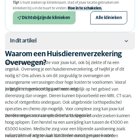
Tip!
U kunt zoeken op klinieknaam, stad of jouw locatie gebruiken om
klinieken bij u in de buurt te vinden.
Hoe in te schakelen.
Dichtsbijzijnde klinieken
Alle klinieken
In dit artikel
Waarom een Huisdierenverzekering
Waarom een Huisdierenverzekering Overwegen?
Overwegen?
Natuurlijk wil je het beste voor jouw kat, ook bij ziekte of na een
ongeluk. Overweeg je een huisdierenverzekering, of twijfel je of dit
Huisdierenverzekering: Voorkom onverwachte
nodig is? Ons advies is om dit zorgvuldig te overwegen om
zorgkosten
onaangename verrassingen door hoge kosten te voorkomen. Vooral
jonge dieren overkomt nog wel eens iets!
In België is tegenwoordig veel meer mogelijk op het gebied van
Wat is een huisdierenverzekering voor katten?
dierenzorg dan vroeger. Dieren kunnen bijvoorbeeld een MRI, CT-scan,
echo of röntgenfoto ondergaan. Ook uitgebreide (orthopedische)
Kosten van huisdierenverzekeringen
operaties en chemo zijn mogelijk. Voor complexe zorg kan jouw kat
worden verwezen naar een dierenarts-specialist.
Tips voor het kiezen van een huisdierenverzekering
De rekeningen voor complexe behandelingen en onderzoeken kunnen
hoog oplopen. Een herstel na een aanrijding kan tussen de €1000 en
Verzekeren: wel of niet?
€5000 kosten. Medische zorg voor een blijvende aandoening zoals
suikerziekte of artrose kan honderden euro’s per jaar kosten.
Helaas zien we nog te vaak dat dieren onnodig moeten worden