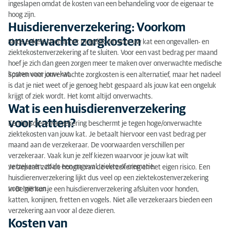
Behandelen: wel of niet doen?
ingeslapen omdat de kosten van een behandeling voor de eigenaar te
hoog zijn.
Onverwachte kosten bij de dierenarts
Huisdierenverzekering: Voorkom
onverwachte zorgkosten
Sinds enkele jaren is het mogelijk om voor uw kat een ongevallen- en
Vragen over een huisdierenverzekering?
ziektekostenverzekering af te sluiten. Voor een vast bedrag per maand
hoef je zich dan geen zorgen meer te maken over onverwachte medische
kosten voor jouw kat.
Sparen voor onverwachte zorgkosten is een alternatief, maar het nadeel
is dat je niet weet of je genoeg hebt gespaard als jouw kat een ongeluk
krijgt of ziek wordt. Het komt altijd onverwachts.
Wat is een huisdierenverzekering
voor katten?
Een huisdierenverzekering beschermt je tegen hoge/onverwachte
ziektekosten van jouw kat. Je betaalt hiervoor een vast bedrag per
maand aan de verzekeraar. De voorwaarden verschillen per
verzekeraar. Vaak kun je zelf kiezen waarvoor je jouw kat wilt
verzekeren, zoals een ongeval, ziekte of crematie.
Je bepaalt zelf de hoogte van de verzekering en het eigen risico. Een
huisdierenverzekering lijkt dus veel op een ziektekostenverzekering
voor mensen.
In België kun je een huisdierenverzekering afsluiten voor honden,
katten, konijnen, fretten en vogels. Niet alle verzekeraars bieden een
verzekering aan voor al deze dieren.
Kosten van