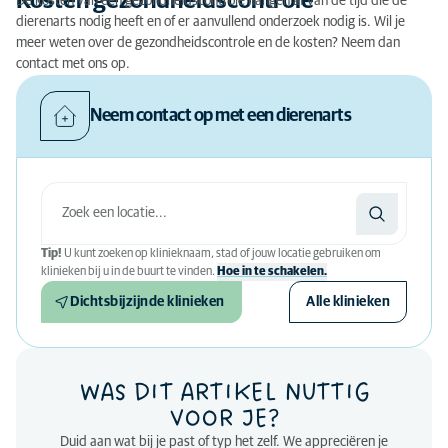
Kosten gezondheidscontrole
De kosten van een gezondheidscontrole hangen af van de tijd die de
dierenarts nodig heeft en of er aanvullend onderzoek nodig is. Wil je
meer weten over de gezondheidscontrole en de kosten? Neem dan
contact met ons op.
Neem contact op met een dierenarts
Tip!
U kunt zoeken op klinieknaam, stad of jouw locatie gebruiken om
klinieken bij u in de buurt te vinden.
Hoe in te schakelen.
Dichtsbijzijnde klinieken
Alle klinieken
WAS DIT ARTIKEL NUTTIG
VOOR JE?
Duid aan wat bij je past of typ het zelf. We appreciëren je