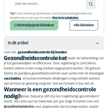
Tip!
U kunt zoeken op klinieknaam, stad of jouw locatie gebruiken om
klinieken bij u in de buurt te vinden.
Hoe in te schakelen.
Dichtsbijzijnde klinieken
Alle klinieken
In dit artikel
Lees ook:
gezondheidscontrole bij honden
Gezondheidscontrole kat
Gezondheidscontrole kat
Het vroegtijdig ontdekken van een probleem maakt de behandeling van
je kat gemakkelijker en effectiever. Door regelmatig te controleren,
Wanneer is een gezondheidscontrole nodig?
kunnen ziektes in een vroeg stadium opgespoord worden. Dit gebeurt
tijdens de jaarlijkse gezondheidscontrole vaak samen met de benodigde
Hoe verloopt een algemeen onderzoek?
vaccinaties
. Zo kunnen eventuele afwijkingen vroeg ontdekt worden,
wat de kans op genezing vergroot. Stel een bezoek in dus niet uit.
Eerste controle bij kittens
Wanneer is een gezondheidscontrole
Vervolgafspraak
nodig?
Als katteneigenaar bepaal je zelf of je kat (regelmatig) gecontroleerd
wordt. Wij raden aan om twee keer per jaar langs te komen voor een
Kosten gezondheidscontrole
gezondheidscontrole.
Bij oudere katten is de test uitgebreider dan bij jonge katten, omdat