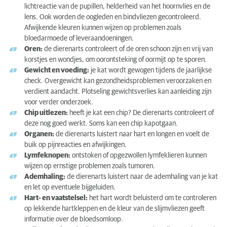
lichtreactie van de pupillen, helderheid van het hoornvlies en de
lens. Ook worden de oogleden en bindvliezen gecontroleerd.
Afwijkende kleuren kunnen wijzen op problemen zoals
bloedarmoede of leveraandoeningen.
Oren:
de dierenarts controleert of de oren schoon zijn en vrij van
korstjes en wondjes, om oorontsteking of oormijt op te sporen.
Gewicht en voeding:
je kat wordt gewogen tijdens de jaarlijkse
check. Overgewicht kan gezondheidsproblemen veroorzaken en
verdient aandacht. Plotseling gewichtsverlies kan aanleiding zijn
voor verder onderzoek.
Chip uitlezen:
heeft je kat een chip? De dierenarts controleert of
deze nog goed werkt. Soms kan een chip kapotgaan.
Organen:
de dierenarts luistert naar hart en longen en voelt de
buik op pijnreacties en afwijkingen.
Lymfeknopen:
ontstoken of opgezwollen lymfeklieren kunnen
wijzen op ernstige problemen zoals tumoren.
Ademhaling:
de dierenarts luistert naar de ademhaling van je kat
en let op eventuele bijgeluiden.
Hart- en vaatstelsel:
het hart wordt beluisterd om te controleren
op lekkende hartkleppen en de kleur van de slijmvliezen geeft
informatie over de bloedsomloop.