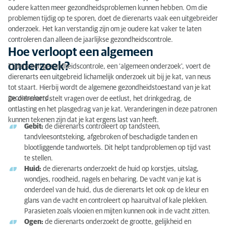
oudere katten meer gezondheidsproblemen kunnen hebben. Om die
problemen tijdig op te sporen, doet de dierenarts vaak een uitgebreider
onderzoek. Het kan verstandig zijn om je oudere kat vaker te laten
controleren dan alleen de jaarlijkse gezondheidscontrole.
Hoe verloopt een algemeen
onderzoek?
Tijdens een gezondheidscontrole, een 'algemeen onderzoek', voert de
dierenarts een uitgebreid lichamelijk onderzoek uit bij je kat, van neus
tot staart. Hierbij wordt de algemene gezondheidstoestand van je kat
gecontroleerd.
De dierenarts stelt vragen over de eetlust, het drinkgedrag, de
ontlasting en het plasgedrag van je kat. Veranderingen in deze patronen
kunnen tekenen zijn dat je kat ergens last van heeft.
Gebit:
de dierenarts controleert op tandsteen,
tandvleesontsteking, afgebroken of beschadigde tanden en
blootliggende tandwortels. Dit helpt tandproblemen op tijd vast
te stellen.
Huid:
de dierenarts onderzoekt de huid op korstjes, uitslag,
wondjes, roodheid, nagels en beharing. De vacht van je kat is
onderdeel van de huid, dus de dierenarts let ook op de kleur en
glans van de vacht en controleert op haaruitval of kale plekken.
Parasieten zoals vlooien en mijten kunnen ook in de vacht zitten.
Ogen:
de dierenarts onderzoekt de grootte, gelijkheid en