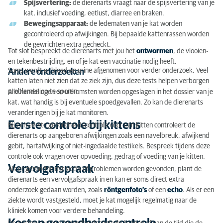
Spijsvertering:
de dierenarts vraagt naar de spijsvertering van je
kat, inclusief voeding, eetlust, diarree en braken.
Bewegingsapparaat:
de ledematen van je kat worden
gecontroleerd op afwijkingen. Bij bepaalde kattenrassen worden
de gewrichten extra gecheckt.
Tot slot bespreekt de dierenarts met jou het
ontwormen
, de vlooien-
en tekenbestrijding, en of je kat een vaccinatie nodig heeft.
Soms wordt er bloed en urine afgenomen voor verder onderzoek. Veel
Andere onderzoeken
katten laten niet zien dat ze ziek zijn, dus deze tests helpen verborgen
problemen op te sporen.
Alle handelingen en uitkomsten worden opgeslagen in het dossier van je
kat, wat handig is bij eventuele spoedgevallen. Zo kan de dierenarts
veranderingen bij je kat monitoren.
Eerste controle bij kittens
Bij een eerste gezondheidscontrole voor een kitten controleert de
dierenarts op aangeboren afwijkingen zoals een navelbreuk, afwijkend
gebit, hartafwijking of niet-ingedaalde testikels. Bespreek tijdens deze
controle ook vragen over opvoeding, gedrag of voeding van je kitten.
Vervolgafspraak
Als er gezondheidsrisico’s of problemen worden gevonden, plant de
dierenarts een vervolgafspraak in en kan er soms direct extra
onderzoek gedaan worden, zoals
röntgenfoto’s
of een
echo
. Als er een
ziekte wordt vastgesteld, moet je kat mogelijk regelmatig naar de
kliniek komen voor verdere behandeling.