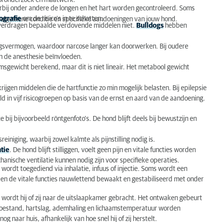
ooronderzoek en maatwerk.
rbij onder andere de longen en het hart worden gecontroleerd. Soms
ografie
om de risico's in te schatten.
t, algemene conditie en specifieke aandoeningen van jouw hond.
 verdragen bepaalde verdovende middelen niet.
Bulldogs
hebben
.
gsvermogen, waardoor narcose langer kan doorwerken. Bij oudere
en de anesthesie beïnvloeden.
sgewicht berekend, maar dit is niet lineair. Het metabool gewicht
jgen middelen die de hartfunctie zo min mogelijk belasten. Bij epilepsie
in vijf risicogroepen op basis van de ernst en aard van de aandoening.
 bij bijvoorbeeld röntgenfoto's. De hond blijft deels bij bewustzijn en
einiging, waarbij zowel kalmte als pijnstilling nodig is.
atie
. De hond blijft stilliggen, voelt geen pijn en vitale functies worden
anische ventilatie kunnen nodig zijn voor specifieke operaties.
ordt toegediend via inhalatie, infuus of injectie. Soms wordt een
en de vitale functies nauwlettend bewaakt en gestabiliseerd met onder
ordt hij of zij naar de uitslaapkamer gebracht. Het ontwaken gebeurt
toestand, hartslag, ademhaling en lichaamstemperatuur worden
naar huis, afhankelijk van hoe snel hij of zij herstelt.