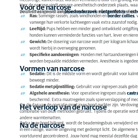
meebrengt, kunnen deze worden verminderd door een grondig v
Voor de narcose vindt een pre-anesthetisch onderzoek plaats, waa
Voor de narcose
Vormen van narcose
wordt dit aangevuld met
bloedonderzoek
,
röntgenfoto's
of
ech
De anesthesie wordt aangepast op basis van ras, leeftijd, gewich
Ras:
Sommige rassen, zoals windhonden en
border collies
,
vanwege hun verkorte luchtwegen vaak extra zuurstof nodig
Het verloop van de narcose
Leeftijd:
Pups hebben een minder goed ontwikkeld ontgiftin
honden kunnen verminderde functies van hart, lever en nier
Na de narcose
Gewicht:
De dosering van narcose wordt per kilogram lichaam
wordt hierbij in overweging genomen.
Bijwerkingen en complicaties
Specifieke aandoeningen
: Honden met hartaandoeningen kri
Verzorging na de narcose
worden bepaalde middelen vermeden. Anesthesie is ingedeeld 
Vormen van narcose
Kosten van narcose
Sedatie:
Dit is de mildste vorm en wordt gebruikt voor kalmte
beweegt minder.
Sedatie met pijnstilling:
Gebruikt voor ingrepen zoals gebitsr
Algehele anesthesie:
Voor operatieve ingrepen zoals
castr
beschermd. Extra maatregelen zoals spierverslapping of mech
Op de dag van de operatie moet jouw hond nuchter zijn. Verdoving w
Het verloop van de narcose
combinatie van deze methoden gebruikt. Tijdens de operatie word
andere warmtematten.
Zodra jouw hond bijkomt, wordt de beademingsbuis verwijderd en w
Na de narcose
in een rustige, warme omgeving met gedempt licht. De algemene 
voortdurend gecontroleerd. Jouw hond mag meestal dezelfde dag nog 