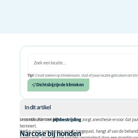
Tip!
U kunt zoeken op klinieknaam, stad of jouw locatie gebruiken om klini
Dichtsbijzijnde klinieken
In dit artikel
Lees ook: Narcose kat
In combinatie met
pijnbestrijding
zorgt anesthesie ervoor dat jou
Narcose bij honden
herinnert.
Welke vorm van narcose wordt toegepast, hangt af van de behandeli
Narcose bij honden
Voor de narcose