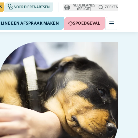
NEDERLANDS
S
VOOR DIERENARTSEN
ZOEKEN
(BELGIË)
LINE EEN AFSPRAAK MAKEN
SPOEDGEVAL