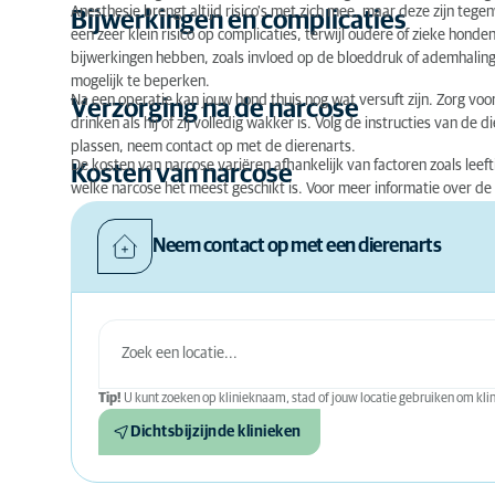
Anesthesie brengt altijd risico's met zich mee, maar deze zijn teg
Bijwerkingen en complicaties
een zeer klein risico op complicaties, terwijl oudere of zieke hond
bijwerkingen hebben, zoals invloed op de bloeddruk of ademhaling.
mogelijk te beperken.
Na een operatie kan jouw hond thuis nog wat versuft zijn. Zorg vo
Verzorging na de narcose
drinken als hij of zij volledig wakker is. Volg de instructies van de d
plassen, neem contact op met de dierenarts.
De kosten van narcose variëren afhankelijk van factoren zoals leef
Kosten van narcose
welke narcose het meest geschikt is. Voor meer informatie over de
Neem contact op met een dierenarts
Tip!
U kunt zoeken op klinieknaam, stad of jouw locatie gebruiken om klini
Dichtsbijzijnde klinieken