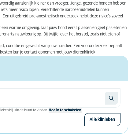
enwoordig aanzienlijk kleiner dan vroeger. Jonge, gezonde honden hebben
en iets meer risico lopen. Verschillende narcosemiddelen kunnen
 Een uitgebreid pre-anesthetisch onderzoek helpt deze risico's zoveel
or een warme omgeving, laat jouw hond eerst plassen en geef pas eten en
ierenarts nauwkeurig op. Bij twijfel over het herstel, zoals niet eten of
tijd, conditie en gewicht van jouw huisdier. Een vooronderzoek bepaalt
 kosten kun je contact opnemen met jouw dierenkliniek.
eken bij u in de buurt te vinden.
Hoe in te schakelen.
Alle klinieken