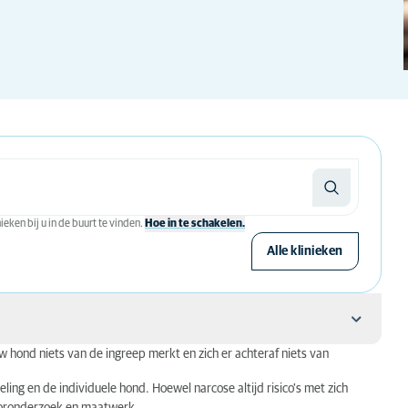
eken bij u in de buurt te vinden.
Hoe in te schakelen.
Alle klinieken
w hond niets van de ingreep merkt en zich er achteraf niets van
ng en de individuele hond. Hoewel narcose altijd risico's met zich