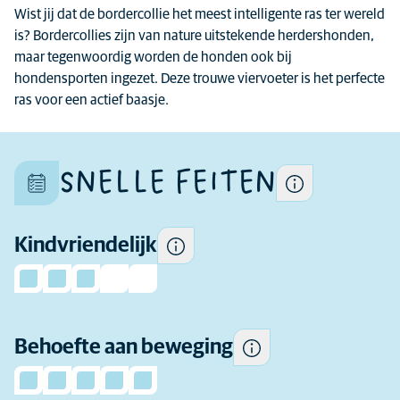
Wist jij dat de bordercollie het meest intelligente ras ter wereld
De algemene eigenschappen
is? Bordercollies zijn van nature uitstekende herdershonden,
Sommige honden zijn over
van een ras kunnen
maar tegenwoordig worden de honden ook bij
het algemeen speelser en
verschillen per hond want
hondensporten ingezet. Deze trouwe viervoeter is het perfecte
socialer in de buurt van
elke hond is uniek.
ras voor een actief baasje.
kinderen en toleranter voor
het gedrag van kinderen dan
andere.
SNELLE FEITEN
Hoeveel beweging heeft dit
Kindvriendelijk
ras dagelijks nodig.
Hoeveel ervaring als
hondeneigenaar je nodig
hebt voordat je overweegt dit
Behoefte aan beweging
ras te kopen.