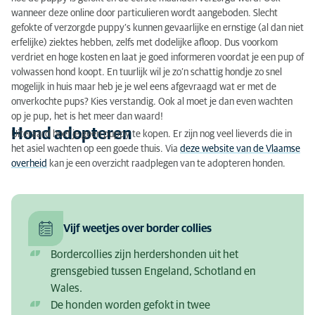
wanneer deze online door particulieren wordt aangeboden. Slecht
gefokte of verzorgde puppy’s kunnen gevaarlijke en ernstige (al dan niet
erfelijke) ziektes hebben, zelfs met dodelijke afloop. Dus voorkom
verdriet en hoge kosten en laat je goed informeren voordat je een pup of
volwassen hond koopt. En tuurlijk wil je zo’n schattig hondje zo snel
mogelijk in huis maar heb je je wel eens afgevraagd wat er met de
onverkochte pups? Kies verstandig. Ook al moet je dan even wachten
op je pup, het is het meer dan waard!
Hond adopteren
Uiteraard hoef je geen puppy te kopen. Er zijn nog veel lieverds die in
het asiel wachten op een goede thuis. Via
deze website van de Vlaamse
overheid
kan je een overzicht raadplegen van te adopteren honden.
Vijf weetjes over border collies
Bordercollies zijn herdershonden uit het
grensgebied tussen Engeland, Schotland en
Wales.
De honden worden gefokt in twee