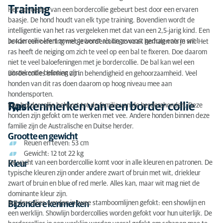
Training
Het opvoeden van een bordercollie gebeurt best door een ervaren
baasje. De hond houdt van elk type training. Bovendien wordt de
intelligentie van het ras vergeleken met dat van een 2,5-jarig kind. Een
bordercollie leert zowel gewenst als ongewenst gedrag enorm snel.
Je kan een oefening met je bordercollie zo vaak herhalen als je wil. Het
ras heeft de neiging om zich te veel op een bal te fixeren. Doe daarom
niet te veel baloefeningen met je bordercollie. De bal kan wel een
uitstekende beloning zijn.
Bordercollies blinken uit in behendigheid en gehoorzaamheid. Veel
honden van dit ras doen daarom op hoog niveau mee aan
hondensporten.
Raskenmerken van een border collie
Een bordercollie behoort tot de familie van de herdershonden. Deze
Type
honden zijn gefokt om te werken met vee. Andere honden binnen deze
familie zijn de Australische en Duitse herder.
Grootte en gewicht
Reuen en teven: 53 cm
Gewicht: 12 tot 22 kg
De vacht van een bordercollie komt voor in alle kleuren en patronen. De
Kleur
typische kleuren zijn onder andere zwart of bruin met wit, driekleur
zwart of bruin en blue of red merle. Alles kan, maar wit mag niet de
dominante kleur zijn.
Bordercollies worden in twee stamboomlijnen gefokt: een showlijn en
Bijzondere kenmerken
een werklijn. Showlijn bordercollies worden gefokt voor hun uiterlijk. De