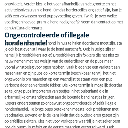
ontwikkelt. Verder kies je het voer afhankelijk van de grootte en het
activiteitsniveau van je hond. Omdat bordercollies erg actief zijn, kan je
zelfs een volwassen hond puppyvoeding geven. Twijfel je over welke
voeding en hoeveel gram je hond nodig heeft? Neem dan contact op met
een AniCura-dierenarts.
Ongecontroleerde of illegale
hondenhandel
Net zoals je keuze om een hond in huis te halen doordacht moet zijn, sta
je ook best even stil waar je de hond aanschaft. Ook in België zijn er
namelijk broodfokkers actief. Broodfokkers zijn fokkers die het niet zo
nauw nemen met het welzijn van de ouderdieren en de pups maar
vooral winstbejag voor ogen hebben. Vaak bieden ze een variëteit aan
rassen aan en zijn pups op korte termijn beschikbaar terwijl het niet
ongewoon is om maanden op een wachtlijst te staan voor een pup
verkocht door een erkende fokker. Die korte termijn is mogelijk doordat
ze te jonge pups importeren van teefjes in het buitenland die in
erbarmelijke omstandigheden aan de lopende band nestjes krijgen.
Kopers ondersteunen zo onbewust ongecontroleerde of zelfs illegale
hondenhandel. Te jonge pups betekenen meestal ook problemen met
vaccinaties. Bovendien is de kans klein dat de ouderdieren getest zijn
op erfelijke ziekten. Kies niet voor verkopers waarbij je niet zeker bent
hoe de puppy is gefokt en de eerste maanden verzorgd werd. Ook