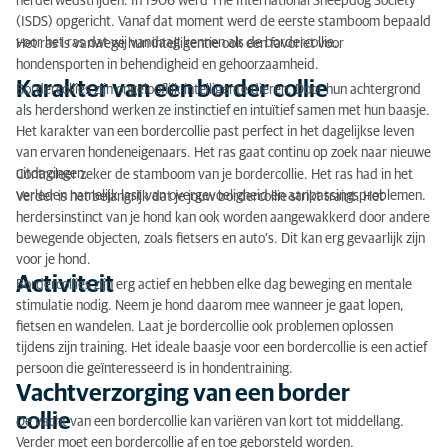
herderwedstrijden. In 1906 werd The International Sheepdog Society
Activiteit
(ISDS) opgericht. Vanaf dat moment werd de eerste stamboom bepaald
voor het ras dat wij vandaag kennen als de bordercollie.
Het ras is vanwege hun intelligentie ook een favoriet voor
Vachtverzorging van een border collie
hondensporten in behendigheid en gehoorzaamheid.
Karakter van een border collie
Training
Bordercollies zijn ongelooflijk intelligente dieren. Door hun achtergrond
als herdershond werken ze instinctief en intuïtief samen met hun baasje.
Raskenmerken van een border collie
Het karakter van een bordercollie past perfect in het dagelijkse leven
van ervaren hondeneigenaars. Het ras gaat continu op zoek naar nieuwe
Erfelijke ziekten
uitdagingen.
Controleer zeker de stamboom van je bordercollie. Het ras had in het
verleden namelijk last van overgevoeligheid en aanpassingsproblemen.
Verder is het belangrijk dat je jouw bordercollie strikt traint. Het
Voeding
herdersinstinct van je hond kan ook worden aangewakkerd door andere
bewegende objecten, zoals fietsers en auto’s. Dit kan erg gevaarlijk zijn
Ongecontroleerde of illegale hondenhandel
voor je hond.
Activiteit
Bordercollies zijn erg actief en hebben elke dag beweging en mentale
Hond adopteren
stimulatie nodig. Neem je hond daarom mee wanneer je gaat lopen,
fietsen en wandelen. Laat je bordercollie ook problemen oplossen
tijdens zijn training. Het ideale baasje voor een bordercollie is een actief
persoon die geïnteresseerd is in hondentraining.
Vachtverzorging van een border
collie
De vacht van een bordercollie kan variëren van kort tot middellang.
Verder moet een bordercollie af en toe geborsteld worden.