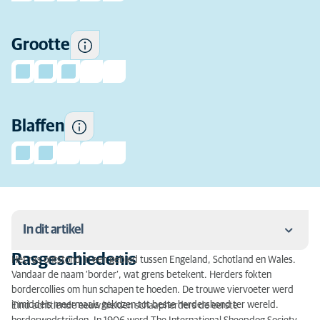
Hoe vaak dit ras de neiging
Grootte
heeft om te blaffen.
Blaffen
In dit artikel
Rasgeschiedenis
Het ras ontstond in een gebied tussen Engeland, Schotland en Wales.
Rasgeschiedenis
Vandaar de naam ‘border’, wat grens betekent. Herders fokten
bordercollies om hun schapen te hoeden. De trouwe viervoeter werd
Karakter van een border collie
inmiddels meermaals gekozen tot beste herdershond ter wereld.
Eind achttiende eeuw hielden schaapherders de eerste