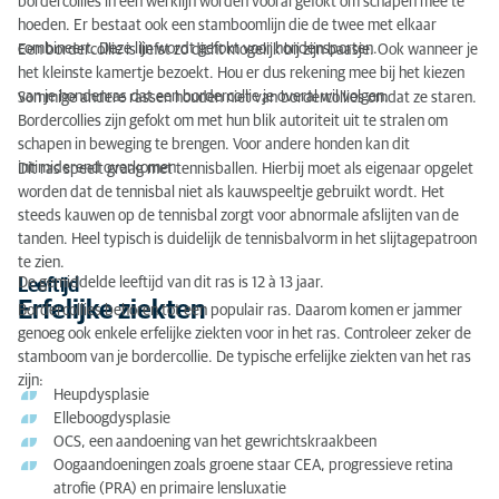
bordercollies in een werklijn worden vooral gefokt om schapen mee te
hoeden. Er bestaat ook een stamboomlijn die de twee met elkaar
combineert. Deze lijn wordt gefokt voor hondensporten.
Een bordercollie is liefst zo dicht mogelijk bij zijn baasje. Ook wanneer je
het kleinste kamertje bezoekt. Hou er dus rekening mee bij het kiezen
van je hondenras dat een bordercollie je overal wil volgen.
Sommige andere rassen houden niet van bordercollies omdat ze staren.
Bordercollies zijn gefokt om met hun blik autoriteit uit te stralen om
schapen in beweging te brengen. Voor andere honden kan dit
intimiderend overkomen.
Dit ras speelt graag met tennisballen. Hierbij moet als eigenaar opgelet
worden dat de tennisbal niet als kauwspeeltje gebruikt wordt. Het
steeds kauwen op de tennisbal zorgt voor abnormale afslijten van de
tanden. Heel typisch is duidelijk de tennisbalvorm in het slijtagepatroon
te zien.
De gemiddelde leeftijd van dit ras is 12 à 13 jaar.
Leeftijd
Erfelijke ziekten
Bordercollies behoren tot een populair ras. Daarom komen er jammer
genoeg ook enkele erfelijke ziekten voor in het ras. Controleer zeker de
stamboom van je bordercollie. De typische erfelijke ziekten van het ras
zijn:
Heupdysplasie
Elleboogdysplasie
OCS, een aandoening van het gewrichtskraakbeen
Oogaandoeningen zoals groene staar CEA, progressieve retina
atrofie (PRA) en primaire lensluxatie