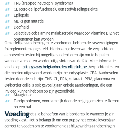
TNS (trapped neutrophil syndrome)
CL (ceroïde lipofuscinose), een stofwisselingsziekte
Epilepsie
MDR1 gen mutatie
Doofheid
Selectieve cobalamine malabsorptie waardoor vitamine B12 niet
opgenomen kan worden
Om erfelijke aandoeningen te voorkomen hebben de rasverenigingen
fokreglementen opgesteld. Hierin kan je lezen wat de verplichte en
aanbevolen testen bij mogelijke ouderdieren zijn om te bepalen
wanneer ze moeten worden uitgesloten van de fok. Meer informatie
vind je op:
http://www.belgianbordercollieclub.be.
Verplichten testen
die moeten uitgevoerd worden zijn: heupdysplasie, CEA. Aanbevolen
testen door de club zijn: TNS, CL, PRA, cataract, PPM, glaucoma en
epilepsie.
De border collie is ook gevoelig aan enkele aandoeningen, die een
invloed kunnen hebben op zijn gezondheid:
Maagtorsie
Tandproblemen, voornamelijk door de neiging om zich te fixeren
op een bal
Voeding
Hou rekening met alle behoeften van je bordercollie wanneer je zijn
voeding kiest. Het is belangrijk om een puppy het eerste levensjaar
correct te voeden om te voorkomen dat hij gewrichtsaandoeningen