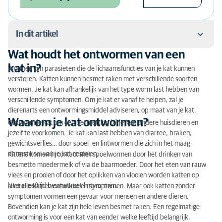
In dit artikel
Wat houdt het ontwormen van een
Wat houdt het ontwormen van een kat in?
kat in?
Wormen zijn parasieten die de lichaamsfuncties van je kat kunnen
verstoren. Katten kunnen besmet raken met verschillende soorten
Waarom je kat ontwormen?
wormen. Je kat kan afhankelijk van het type worm last hebben van
verschillende symptomen. Om je kat er vanaf te helpen, zal je
Hoe gebeurt de ontworming van een kat?
dierenarts een ontwormingsmiddel adviseren, op maat van je kat.
Waarom je kat ontwormen?
Wat kost het ontwormen van een kat?
Ontworm je kat om een besmetting bij je kat, andere huisdieren en
jezelf te voorkomen. Je kat kan last hebben van diarree, braken,
gewichtsverlies… door spoel- en lintwormen die zich in het maag-
darmstelsel van je kat nestelen.
Kittens komen in contact met spoelwormen door het drinken van
besmette moedermelk of via de baarmoeder. Door het eten van rauw
vlees en prooien of door het oplikken van vlooien worden katten op
latere leeftijd besmet met lintwormen.
Niet alle katten ontwikkelen symptomen. Maar ook katten zonder
symptomen vormen een gevaar voor mensen en andere dieren.
Bovendien kan je kat zijn hele leven besmet raken. Een regelmatige
ontworming is voor een kat van eender welke leeftijd belangrijk.