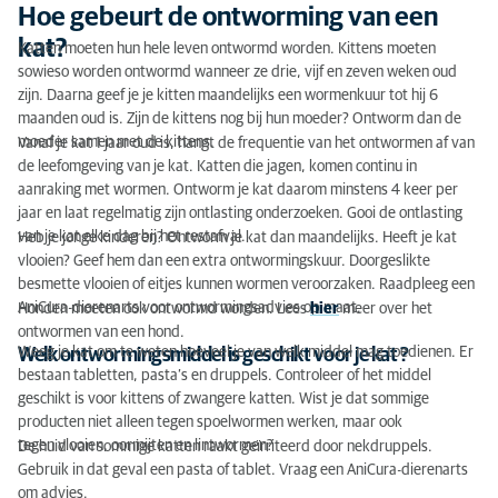
Hoe gebeurt de ontworming van een
kat?
Katten moeten hun hele leven ontwormd worden. Kittens moeten
sowieso worden ontwormd wanneer ze drie, vijf en zeven weken oud
zijn. Daarna geef je je kitten maandelijks een wormenkuur tot hij 6
maanden oud is. Zijn de kittens nog bij hun moeder? Ontworm dan de
moeder samen met de kittens.
Vanaf je kat 1 jaar oud is, hangt de frequentie van het ontwormen af van
de leefomgeving van je kat. Katten die jagen, komen continu in
aanraking met wormen. Ontworm je kat daarom minstens 4 keer per
jaar en laat regelmatig zijn ontlasting onderzoeken. Gooi de ontlasting
van je kat elke dag bij het restafval.
Heb je jonge kinderen? Ontworm je kat dan maandelijks. Heeft je kat
vlooien? Geef hem dan een extra ontwormingskuur. Doorgeslikte
besmette vlooien of eitjes kunnen wormen veroorzaken. Raadpleeg een
AniCura-dierenarts voor ontwormingsadvies op maat.
Honden moeten ook ontwormd worden. Lees
hier
meer over het
ontwormen van een hond
.
Weeg je kat om te weten hoeveel je van welk middel mag toedienen. Er
Welk ontwormingsmiddel is geschikt voor je kat ?
bestaan tabletten, pasta’s en druppels. Controleer of het middel
geschikt is voor kittens of zwangere katten. Wist je dat sommige
producten niet alleen tegen spoelwormen werken, maar ook
tegen vlooien, oormijten en lintwormen?
De huid van sommige katten raakt geïrriteerd door nekdruppels.
Gebruik in dat geval een pasta of tablet. Vraag een AniCura-dierenarts
om advies.