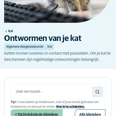
Kat
Ontwormen van je kat
Algemene diergeneeskunde
Kat
Katten komen sowieso in contact met parasieten. Om je kat te
beschermen zijn regelmatige ontwormingen belangrijk.
Tip!
U kunt zoeken op klinieknaam, stad of jouw locatie gebruiken om
klinieken bij u in de buurt te vinden.
Hoe in te schakelen.
Dichtsbijzijnde klinieken
Alle klinieken