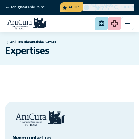
NEDERLANDS
Terug naar anicura.be
ACTIES
ZOEKEN
(BELGIË)
AniCura Dierenkliniek VetTeam in Herstal
Expertises
Neem contact op