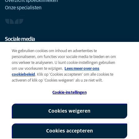
Overzicht spoedklinieken
Onze specialisten
Sociale media
We gebruiken cookies om inhoud en advertenties te
personaliseren, om functies voor sociale media te bieden en om
ons verkeer te analyseren. U kunt cookie-instellingen gebruiken
om uw voorkeuren te wijzigen.
Lees meer over ons
Cookies
cookiebeleid
(opens in a new tab)
. Klik op 'Cookies accepteren' om alle cookies te
Privacyverklaring
activeren of klik op 'Cookies weigeren' als u ze niet wilt.
Gebruiksvoorwaarden
Cookie-instellingen
Accessibility
Global Human Rights
AniCura is een partner van Mars, Inc © 2026
Cookies weigeren
Cookies accepteren
Cookie-instellingen