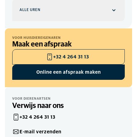
25 Dec
ALLE UREN
KLINIEK
Gesloten
Gesloten kerstdag
Kliniek
WEEKDAGEN
VOOR HUISDIEREIGENAREN
Maak een afspraak
1 Jan
09:00
-
17:00
KLINIEK
Op afspraak
Gesloten
+32 4 264 31 13
Gesloten nieuwjaarsdag
Online een afspraak maken
Spoed
ELKE DAG
00
-
24
Gelieve steeds eerst te bellen
VOOR DIERENARTSEN
Verwijs naar ons
+32 4 264 31 13
E-mail verzenden