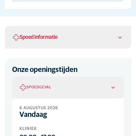
Spoed informatie
Gelieve steeds eerst te bellen
Onze openingstijden
SPOEDGEVAL
Spoed
6 AUGUSTUS 2026
Vandaag
ELKE DAG
00
-
24
KLINIEK
Gelieve steeds eerst te bellen