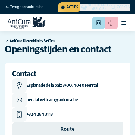
NEDERLANDS
Terug naar anicura.be
ACTIES
ZOEKEN
(BELGIË)
AniCura Dierenkliniek VetTeam in Herstal
Openingstijden en contact
Contact
Esplanade de la paix 3/00, 4040 Herstal
herstal.vetteam@anicura.be
+32 4 264 31 13
Route