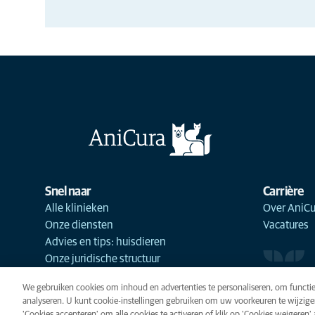
Snel naar
Carrière
Alle klinieken
Over AniCu
Onze diensten
Vacatures
Advies en tips: huisdieren
Onze juridische structuur
We gebruiken cookies om inhoud en advertenties te personaliseren, om functie
analyseren. U kunt cookie-instellingen gebruiken om uw voorkeuren te wijzige
'Cookies accepteren' om alle cookies te activeren of klik op 'Cookies weigeren' al