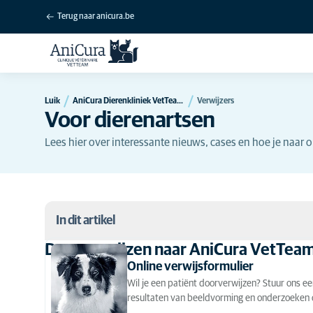
Terug naar anicura.be
Luik
AniCura Dierenkliniek VetTeam in Luik
Verwijzers
Voor dierenartsen
Lees hier over interessante nieuws, cases en hoe je naar 
In dit artikel
Doorverwijzen naar AniCura VetTea
Doorverwijzen naar AniCura VetTeam
Online verwijsformulier
Wil je een patiënt doorverwijzen? Stuur ons ee
Onze nieuwsbrief
resultaten van beeldvorming en onderzoeken of 