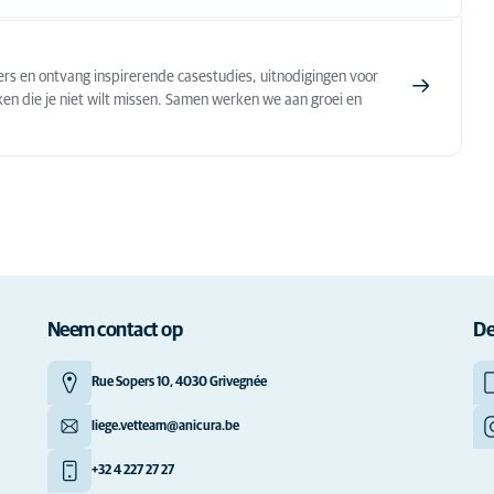
jzers en ontvang inspirerende casestudies, uitnodigingen voor
ken die je niet wilt missen. Samen werken we aan groei en
Neem contact op
De
Rue Sopers 10, 4030 Grivegnée
liege.vetteam@anicura.be
+32 4 227 27 27