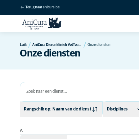
Terug naar anicura.be
Luik
AniCura Dierenkliniek VetTeam in Luik
Onze diensten
Onze diensten
Rangschik op: Naam van de dienst
Disciplines
Naam van de dienst
Algemene
diergeneeskunde
A
Medische discipline