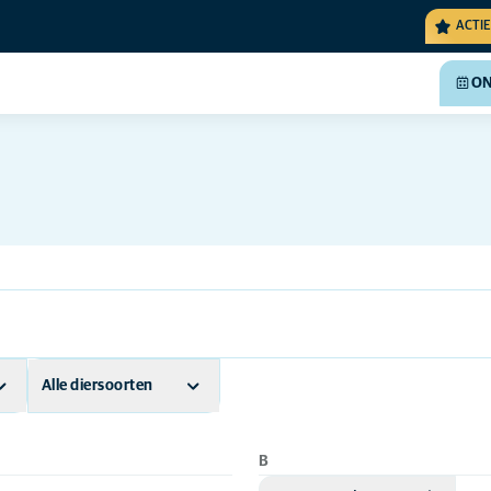
ACTIE
ON
Alle diersoorten
Andere dieren
B
Hond