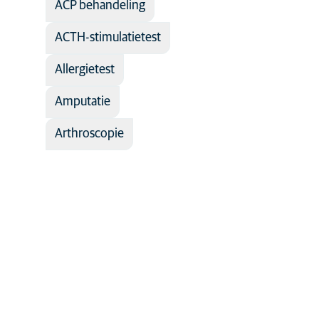
Dermatologie
ACP behandeling
Interne
ACTH-stimulatietest
geneeskunde
Medische
Allergietest
beeldvorming
Amputatie
Orthopedie
Reproductie
Arthroscopie
Sportgeneeskun
en revalidatie
Tandheelkunde