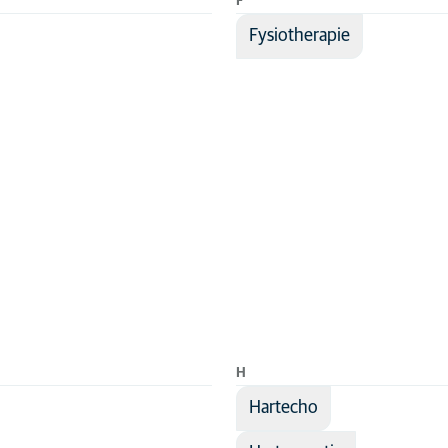
F
Fysiotherapie
H
Hartecho