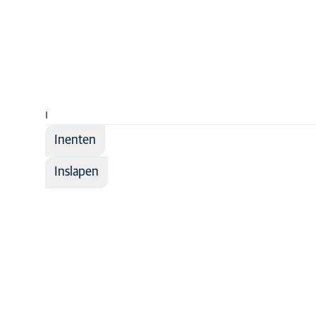
I
Inenten
Inslapen