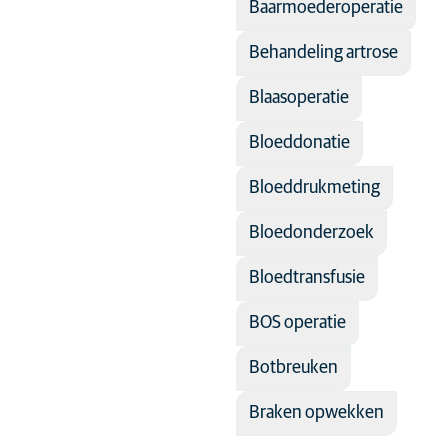
Baarmoederoperatie
Kat
Behandeling artrose
Kitten
Konijn
Blaasoperatie
Puppy
Bloeddonatie
Bloeddrukmeting
de
Bloedonderzoek
Bloedtransfusie
BOS operatie
Botbreuken
Braken opwekken