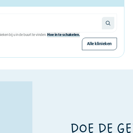
eken bij u in de buurt te vinden.
Hoe in te schakelen.
Alle klinieken
DOE DE G