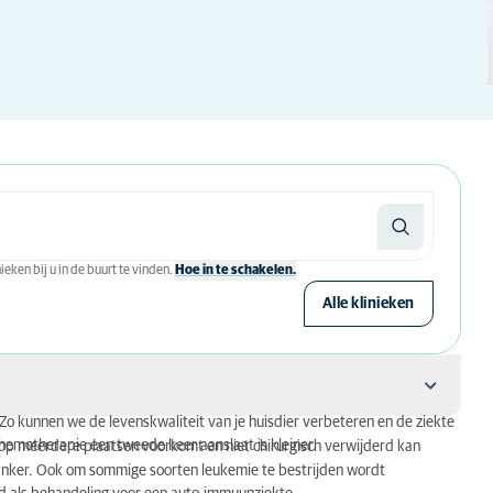
eken bij u in de buurt te vinden.
Hoe in te schakelen.
Alle klinieken
Zo kunnen we de levenskwaliteit van je huisdier verbeteren en de ziekte
chemotherapie een tweede keer aanslaat is kleiner.
op meerdere plaatsen voorkomt en niet chirurgisch verwijderd kan
anker. Ook om sommige soorten leukemie te bestrijden wordt
behandelen?