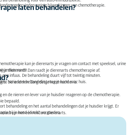
 als behandeling voor een auto-immuunziekte.
 Honden ondervinden weinig bijwerkingen van chemotherapie.
rapie laten behandelen?
hemotherapie kan je dierenarts je vragen om contact met speeksel, urine
an je dierenarts.
ij je thuis rond? Dan raadt je dierenarts chemotherapie af.
 een infuus. De behandeling duurt vijf tot twintig minuten.
nd?
es. Na iedere behandeling mag je hond naar huis.
ig te behandelen. Zorg dat je hond nuchter is.
 en de nieren en lever van je huisdier reageren op de chemotherapie.
ie bepaald.
ort behandeling en het aantal behandelingen dat je huisdier krijgt. Er
pie bij je hond (deels) vergoeden.
contact op met een AniCura-dierenarts.