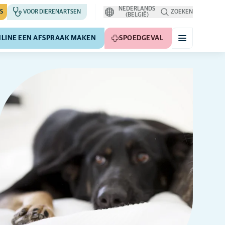
NEDERLANDS
S
VOOR DIERENARTSEN
ZOEKEN
(BELGIË)
LINE EEN AFSPRAAK MAKEN
SPOEDGEVAL