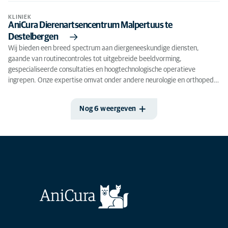
KLINIEK
AniCura Dierenartsencentrum Malpertuus te
Destelbergen
Wij bieden een breed spectrum aan diergeneeskundige diensten,
gaande van routinecontroles tot uitgebreide beeldvorming,
gespecialiseerde consultaties en hoogtechnologische operatieve
ingrepen. Onze expertise omvat onder andere neurologie en orthoped…
Nog 6 weergeven