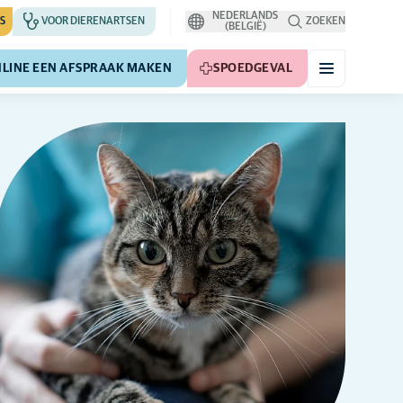
NEDERLANDS
S
VOOR DIERENARTSEN
ZOEKEN
(BELGIË)
LINE EEN AFSPRAAK MAKEN
SPOEDGEVAL