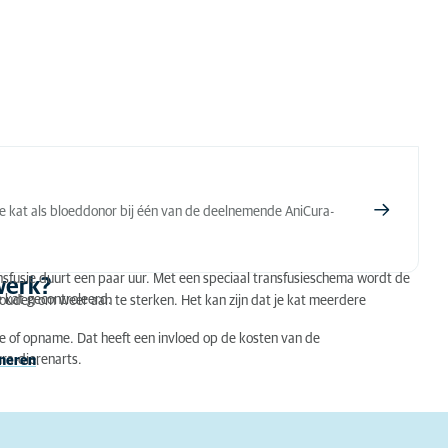
je kat als bloeddonor bij één van de deelnemende AniCura-
ansfusie duurt een paar uur. Met een speciaal transfusieschema wordt de
werk?
e kat gecontroleerd.
houden om weer aan te sterken. Het kan zijn dat je kat meerdere
e of opname. Dat heeft een invloed op de kosten van de
ra-dierenarts.
oneren
.