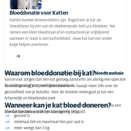
Hoe gaat een bloeddonatie in zijn werk?
Bloeddonatie voor Katten
Katten kunnen levensredders zijn. Registreer je kat als
bloeddonor bij één van de deelnemende AniCura-klinieken. We
nemen een klein bloedstaal af en contacteren je vrijblijvend
wanneer er nood is aan kattenbloed. Jouw kat kan een ander
katje helpen overleven.
Waarom bloeddonatie bij kat?
Bloeddonoren voor katten zijn van levensbelang. Een
bloedtransfusie
kan ervoor zorgen dat een kat genoeg aansterkt om alsnog een operatie
te ondergaan of dat medicijnen aanslaan.
Bovendien krijg je bij een bloeddonatie als baasje meer info over de
gezondheid van je huisdier. Voor de donatie ondergaat je kat een
lichamelijk en bloedonderzoek.
Wanneer kan je kat bloed doneren?
Je dierenarts onderzoekt of je kat fysiek geschikt is als donor. Via een
bloedonderzoek wordt zijn bloedgroep bepaald.
Een kat kan bloed doneren wanneer hij of zij:
gezond is
minimaal één en maximaal tien jaar oud is
meer weegt dan 3 kg