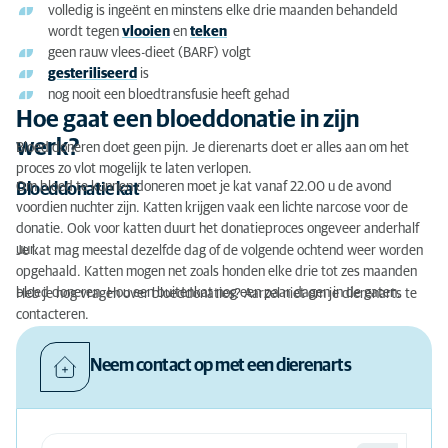
volledig is ingeënt en minstens elke drie maanden behandeld
wordt tegen
vlooien
en
teken
geen rauw vlees-dieet (BARF) volgt
gesteriliseerd
is
nog nooit een bloedtransfusie heeft gehad
Hoe gaat een bloeddonatie in zijn
werk?
Bloed doneren doet geen pijn. Je dierenarts doet er alles aan om het
proces zo vlot mogelijk te laten verlopen.
Om bloed te kunnen doneren moet je kat vanaf 22.00 u de avond
Bloeddonatie kat
voordien nuchter zijn. Katten krijgen vaak een lichte narcose voor de
donatie. Ook voor katten duurt het donatieproces ongeveer anderhalf
uur.
Je kat mag meestal dezelfde dag of de volgende ochtend weer worden
opgehaald. Katten mogen net zoals honden elke drie tot zes maanden
bloed doneren. Hou een buitenkat nog een paar dagen in de gaten.
Heb je nog vragen over bloeddonaties? Aarzel niet om je dierenarts te
contacteren.
Neem contact op met een dierenarts