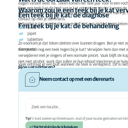
dagen vanzelf weer los. Teken komen het hele jaar voor in een voch
Door een teek kan de huid van je kat ontsteken. Verder kunnen de
Waarom zou je een teek bij je kat ve
Ben je niet zeker of je een teek bij je kat ontdekt hebt? Of merk
Een teek bij je kat: de diagnose
contact op met je dierenarts.
Behandel je kat regelmatig preventief met een middel tegen teken. 
Een teek bij je kat: de behandeling
band
pipet
tabletten
Zo voorkom je dat teken ziekten over kunnen dragen. Ben je niet 
dierenarts.
Kom je toch nog een teek tegen bij je kat? Verwijder hem dan met e
verwijderen met je vingers of een normale pincet. Vaak blijft de ko
niet met alcohol, want dan zullen ze hun inhoud injecteren in je huis
Vaak ontstaat er een bult wanneer de teek is verwijderd. Dit is nie
Hoe verwijderen?
Neem contact op met een dierenarts
Tip!
U kunt zoeken op klinieknaam, stad of jouw locatie gebruiken om klini
Dichtsbijzijnde klinieken