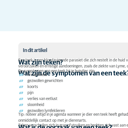
In dit artikel
Een teek is een bloedzuigende parasiet die zich nestelt in de hui
Wat zijn teken?
veroorzaken en ernstige aandoeningen, zoals de ziekte van Lyme, ov
Wat zijn teken?
De symptomen van een teek bij je huisdier zijn:
Wat zijn de symptomen van een teek
kreupelheid
Wat zijn de symptomen van een teek?
gezwollen gewrichten
koorts
Wat is de oorzaak van een teek?
pijn
verlies van eetlust
Waarom zou je een teek bij je kat verwijderen?
sloomheid
gezwollen lymfeklieren
Een teek bij je kat: de diagnose
Tip: noteer altijd in je agenda wanneer je dier een teek heeft ge
onmiddellijk contact op met je dierenarts.
Een teek bij je kat: de behandeling
Teken verschuilen zich in gras of struiken en hechten zich vast aan 
Wat is de oorzaak van een teek?