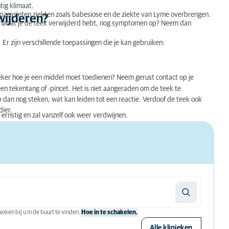
tig klimaat.
 parasieten ziekten zoals babesiose en de ziekte van Lyme overbrengen.
rwijderen?
 je, nadat je de teek verwijderd hebt, nog symptomen op? Neem dan
Er zijn verschillende toepassingen die je kan gebruiken:
zeker hoe je een middel moet toedienen? Neem gerust contact op je
en tekentang of -pincet. Het is niet aangeraden om de teek te
p dan nog steken, wat kan leiden tot een reactie. Verdoof de teek ook
dier.
t ernstig en zal vanzelf ook weer verdwijnen.
eken bij u in de buurt te vinden.
Hoe in te schakelen.
Alle klinieken