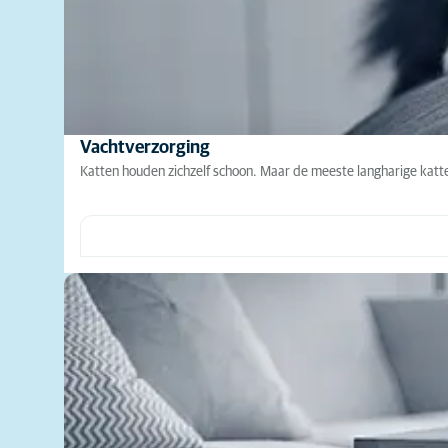
Vachtverzorging
Katten houden zichzelf schoon. Maar de meeste langharige katt