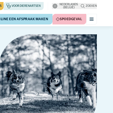
NEDERLANDS
S
VOOR DIERENARTSEN
ZOEKEN
(BELGIË)
LINE EEN AFSPRAAK MAKEN
SPOEDGEVAL