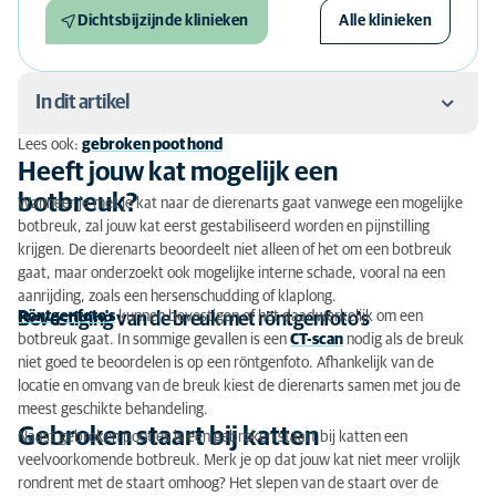
Dichtsbijzijnde klinieken
Alle klinieken
In dit artikel
Lees ook:
gebroken poot hond
Heeft jouw kat mogelijk een botbreuk?
Heeft jouw kat mogelijk een
botbreuk?
Wanneer je met je kat naar de dierenarts gaat vanwege een mogelijke
Gebroken staart bij katten
botbreuk, zal jouw kat eerst gestabiliseerd worden en pijnstilling
krijgen. De dierenarts beoordeelt niet alleen of het om een botbreuk
Kat met een gebroken pootje
gaat, maar onderzoekt ook mogelijke interne schade, vooral na een
aanrijding, zoals een hersenschudding of klaplong.
Behandeling van een botbreuk bij een kat
Röntgenfoto's
kunnen bevestigen of het daadwerkelijk om een
Bevestiging van de breuk met röntgenfoto's
botbreuk gaat. In sommige gevallen is een
CT-scan
nodig als de breuk
Herstel en nazorg na een botbreuk bij je kat
niet goed te beoordelen is op een röntgenfoto. Afhankelijk van de
Kosten van een gebroken poot bij je kat
locatie en omvang van de breuk kiest de dierenarts samen met jou de
meest geschikte behandeling.
Advies van een AniCura expert?
Gebroken staart bij katten
Naast gebroken pootjes is een gebroken staart bij katten een
veelvoorkomende botbreuk. Merk je op dat jouw kat niet meer vrolijk
rondrent met de staart omhoog? Het slepen van de staart over de