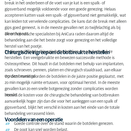
breuk in het onderbeen of de voet van je kat is een spalk- of
gipsverband mogelijk voldoende voor een goede genezing. Helaas
accepteren katten vaak een spalk- of gipsverband niet gemakkelijk, wat
kan leiden tot vervelende complicaties. De kans dat de breuk met alleen
gips goed geneest, is in de meeste gevallen net zo twijfelachtig als bij
alleen hokrust.
De orthopedische specialisten bij AniCura raden daarom altijd de
behandeling aan die het beste zorgt voor genezing en het volledige
herstel van het pootje.
Er zijn verschillende chirurgische technieken om een botbreuk te
Chirurgische ingreep om de botbreuk te herstellen
herstellen. Een veelgebruikte en bewezen succesvolle methode is
Osteosynthese. Dit houdt in dat botdelen met behulp van implantaten,
zoals schroeven, pennen, platen en chirurgisch staaldraad, aan elkaar
worden bevestigd.
Op deze manier worden de botdelen in de juiste positie geplaatst, met
zo min mogelijk ruimte ertussen, voor optimaal herstel. In de meeste
gevallen kan zo een snelle botgenezing zonder complicaties worden
bereikt.
Hoewel de kosten voor de chirurgische behandeling van botbreuken
aanvankelijk hoger zijn dan die voor het aanleggen van een spalk of
gipsverband, blijkt het verschil in kosten aan het einde van de totale
behandeling verrassend klein.
Voordelen van een operatie
Goede controle over de stand waarin de botdelen genezen.
De poot kan snel worden belast.