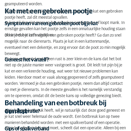
geamputeerd worden.
Kat met een gebroken pootje
Katten verbergen vaak pijn en ongemak, maar als je kat een gebroken
pootje heeft, zal dit meestal opvallen.
Je kat wil dan niet meer op het gebroken pootje staan of loopt mank. In
Symptomen van een gebroken poot bij je kat
ernstige gevallen kan het pootje zelfs in een onnatuurlijke houding staan
of kan het bot zelfs uitsteken.
Denk je dat je kat mogelijk een gebroken pootje heeft? Ga dan zo snel
mogelijk naar de dierenarts. Plaats je kat in een kattenmandje,
eventueel met een dekentje, en zorg ervoor dat de poot zo min mogelijk
beweegt.
De kans op herstel met alleen rust is zeer klein en de kans dat het bot
Geneest het vanzelf?
niet op de juiste manier weer vastgroeit is groot. Dit leidt tot pijn bij je
kat en een verkeerde houding, wat weer tot nieuwe problemen kan
leiden. Hierdoor moet er vaak alsnog geopereerd of zelfs geamputeerd
worden. Vermoed je dus een gebroken pootje, neem dan altijd contact
op met je dierenarts. In de meeste gevallen is het namelijk verstandig
om te opereren, omdat dit de beste kans op volledige genezing biedt.
Behandeling van een botbreuk bij
een kat
Als je kat een botbreuk heeft, wil je natuurlijk dat deze goed geneest en
Gips of operatie?
je kat snel weer helemaal de oude wordt. Een botbreuk kan op twee
manieren behandeld worden: met een spalkverband of een operatie.
Als je kat alleen in het gips moet, scheelt dat een operatie. Alleen bij een
Gips of spalkverband