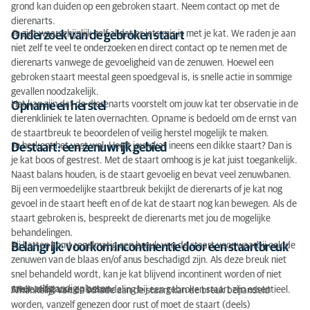
grond kan duiden op een gebroken staart. Neem contact op met de
dierenarts.
Je ziet waarschijnlijk zelf al dat er iets mis is met je kat. We raden je aan
Onderzoek van de gebroken staart
niet zelf te veel te onderzoeken en direct contact op te nemen met de
dierenarts vanwege de gevoeligheid van de zenuwen. Hoewel een
gebroken staart meestal geen spoedgeval is, is snelle actie in sommige
gevallen noodzakelijk.
Het kan zijn dat de dierenarts voorstelt om jouw kat ter observatie in de
Opname en herstel
dierenkliniek te laten overnachten. Opname is bedoeld om de ernst van
de staartbreuk te beoordelen of veilig herstel mogelijk te maken.
Je herkent het vast wel. Heeft jouw kat ineens een dikke staart? Dan is
De staart: een zenuwrijk gebied
je kat boos of gestrest. Met de staart omhoog is je kat juist toegankelijk.
Naast balans houden, is de staart gevoelig en bevat veel zenuwbanen.
Bij een vermoedelijke staartbreuk bekijkt de dierenarts of je kat nog
gevoel in de staart heeft en of de kat de staart nog kan bewegen. Als de
staart gebroken is, bespreekt de dierenarts met jou de mogelijke
behandelingen.
Bij katten komt regelmatig een breuk van de staart voor waarbij ook de
Belangrijk: voorkom incontinentie door een staartbreuk
zenuwen van de blaas en/of anus beschadigd zijn. Als deze breuk niet
snel behandeld wordt, kan je kat blijvend incontinent worden of niet
meer zelfstandig plassen.
Snelle diagnose en behandeling bij een gebroken staart zijn essentieel.
Afhankelijk van de schade aan de staart kan de breuk behandeld
worden, vanzelf genezen door rust of moet de staart (deels)