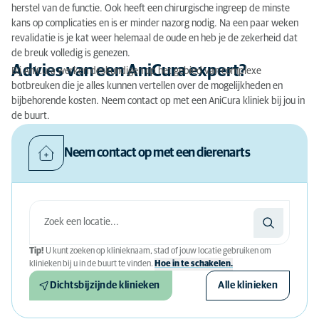
herstel van de functie. Ook heeft een chirurgische ingreep de minste
kans op complicaties en is er minder nazorg nodig. Na een paar weken
revalidatie is je kat weer helemaal de oude en heb je de zekerheid dat
de breuk volledig is genezen.
Advies van een AniCura expert?
Bij AniCura werken deskundigen op het gebied van complexe
botbreuken die je alles kunnen vertellen over de mogelijkheden en
bijbehorende kosten. Neem contact op met een AniCura kliniek bij jou in
de buurt.
Neem contact op met een dierenarts
Tip!
U kunt zoeken op klinieknaam, stad of jouw locatie gebruiken om
klinieken bij u in de buurt te vinden.
Hoe in te schakelen.
Dichtsbijzijnde klinieken
Alle klinieken