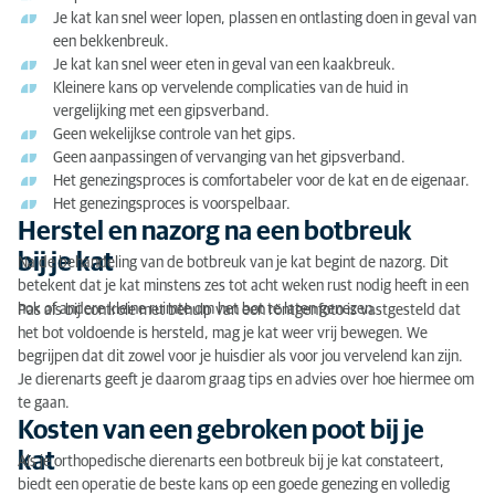
Je kat kan snel weer lopen, plassen en ontlasting doen in geval van
een bekkenbreuk.
Je kat kan snel weer eten in geval van een kaakbreuk.
Kleinere kans op vervelende complicaties van de huid in
vergelijking met een gipsverband.
Geen wekelijkse controle van het gips.
Geen aanpassingen of vervanging van het gipsverband.
Het genezingsproces is comfortabeler voor de kat en de eigenaar.
Het genezingsproces is voorspelbaar.
Herstel en nazorg na een botbreuk
bij je kat
Na de behandeling van de botbreuk van je kat begint de nazorg. Dit
betekent dat je kat minstens zes tot acht weken rust nodig heeft in een
hok of andere kleine ruimte om het bot te laten genezen.
Pas als bij controle met behulp van een röntgenfoto is vastgesteld dat
het bot voldoende is hersteld, mag je kat weer vrij bewegen. We
begrijpen dat dit zowel voor je huisdier als voor jou vervelend kan zijn.
Je dierenarts geeft je daarom graag tips en advies over hoe hiermee om
te gaan.
Kosten van een gebroken poot bij je
kat
Als je orthopedische dierenarts een botbreuk bij je kat constateert,
biedt een operatie de beste kans op een goede genezing en volledig