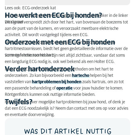
Lees ook: ECG-onderzoek kat
Hoe werkt een ECG bij honden?
Hoe werkt een ECG bij honden?
De hartactiviteit begint met een signaal van een pacemaker in de linker
voorkamer.
Dit signaal verspreidt zich door het hart, van bovenaan de boezems tot
Onderzoek met een ECG bij honden
aan de punt van de kamers, en veroorzaakt meetbare elektrische
activiteit. Dit wordt vastgelegd tijdens een ECG.
Verder hartonderzoek
Onderzoek met een ECG bij honden
Hoewel electrocardiografie belangrijk is voor het onderzoek van
hartritmestoornissen, biedt het geen gedetailleerde informatie over de
Twijfels?
vorm en functie van het hart.
Sommige ritmestoornissen zijn niet altijd zichtbaar, vandaar dat soms
een langdurig ECG nodig is, ook wel bekend als een Holter ECG.
Verder hartonderzoek
Naast een ECG zijn er diverse andere methoden om het hart te
onderzoeken. Zo kan bijvoorbeeld een
hartecho
helpen bij het
vaststellen van
hartproblemen bij honden
zoals hartruis, om zo tot
een passende behandeling of
operatie
voor jouw huisdier te komen.
Röntgenfoto's kunnen ook nuttige informatie bieden.
Twijfels?
Heb je vragen over mogelijke hartproblemen bij jouw hond, of denk je
dat een ECG noodzakelijk is? Neem dan contact met ons op voor advies
en eventuele doorverwijzing.
WAS DIT ARTIKEL NUTTIG