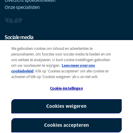
Overzicht spoedklinieken
Onze specialisten
Sociale media
We gebruiken cookies om inhoud en advertenties te
personaliseren, om functies voor sociale media te bieden en om
ons verkeer te analyseren. U kunt cookie-instellingen gebruiken
om uw voorkeuren te wijzigen.
Lees meer over ons
Cookies
cookiebeleid
(opens in a new tab)
. Klik op 'Cookies accepteren' om alle cookies te
Privacyverklaring
activeren of klik op 'Cookies weigeren' als u ze niet wilt.
Gebruiksvoorwaarden
Cookie-instellingen
Accessibility
Global Human Rights
AniCura is een partner van Mars, Inc © 2026
Cookies weigeren
Cookies accepteren
Cookie-instellingen