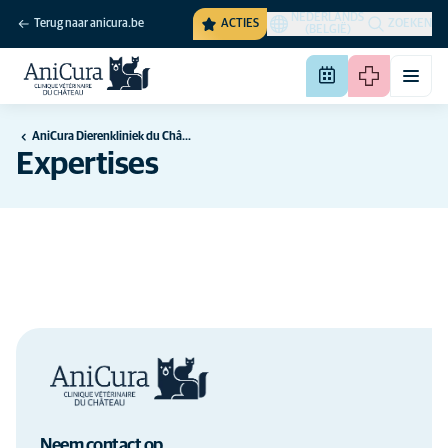
NEDERLANDS
Terug naar anicura.be
ACTIES
ZOEKEN
(BELGIË)
AniCura Dierenkliniek du Château in Gembloux
Expertises
Neem contact op