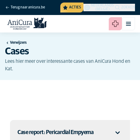
NEDERLANDS
Terug naar anicura.be
ACTIES
ZOEKEN
(BELGIË)
Verwijzers
Cases
Lees hier meer over interessante cases van AniCura Hond en
Kat.
Case report: Pericardial Empyema