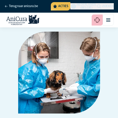
NEDERLANDS
Terug naar anicura.be
ACTIES
ZOEKEN
(BELGIË)