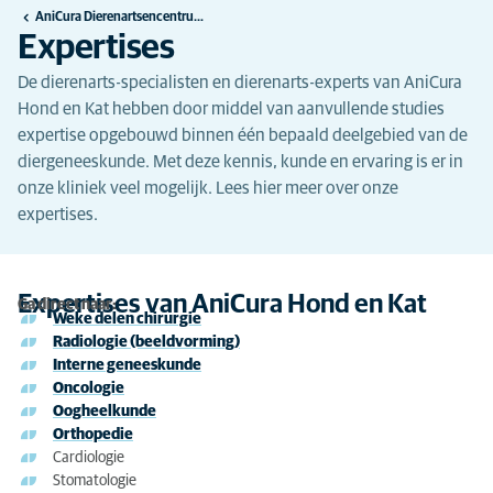
AniCura Dierenartsencentrum Hond en Kat te Deinze
Expertises
De dierenarts-specialisten en dierenarts-experts van AniCura
Hond en Kat hebben door middel van aanvullende studies
expertise opgebouwd binnen één bepaald deelgebied van de
diergeneeskunde. Met deze kennis, kunde en ervaring is er in
onze kliniek veel mogelijk. Lees hier meer over onze
expertises.
Expertises van AniCura Hond en Kat
Ga direct naar:
Weke delen chirurgie
Radiologie (beeldvorming)
Interne geneeskunde
Oncologie
Oogheelkunde
Orthopedie
Cardiologie
Stomatologie