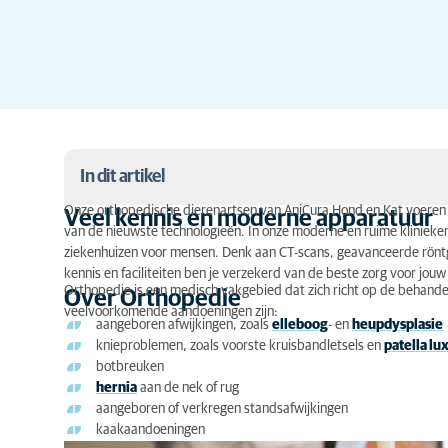
In dit artikel
Onze orthopedische dierenartsen van AniCura Hond en Kat voeren d
Veel kennis en moderne apparatuur
van de nieuwste technologieën. In onze moderne en ruime klinieken
Veel kennis en moderne apparatuur
ziekenhuizen voor mensen. Denk aan CT-scans, geavanceerde röntg
Over Orthopedie
kennis en faciliteiten ben je verzekerd van de beste zorg voor jouw 
Orthopedie is een medisch vakgebied dat zich richt op de behande
Over Orthopedie
veelvoorkomende aandoeningen zijn:
Van botbreuken tot erfelijkheidsdiagnostiek
aangeboren afwijkingen, zoals
elleboog
- en
heupdysplasie
knieproblemen, zoals voorste kruisbandletsels en
patella lu
De beste onderzoeksmethoden
botbreuken
hernia
aan de nek of rug
Specialistische operatiekamers
aangeboren of verkregen standsafwijkingen
kaakaandoeningen
Orthopedisch consult