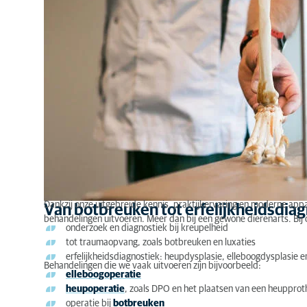
Wanneer naar de orthopedisch specialist?
Dankzij onze uitgebreide kennis, praktijkervaring en moderne app
Van botbreuken tot erfelijkheidsdia
behandelingen uitvoeren. Meer dan bij een gewone dierenarts. Bij o
onderzoek en diagnostiek bij kreupelheid
tot traumaopvang, zoals botbreuken en luxaties
erfelijkheidsdiagnostiek: heupdysplasie, elleboogdysplasie en
Behandelingen die we vaak uitvoeren zijn bijvoorbeeld:
elleboogoperatie
heupoperatie
, zoals DPO en het plaatsen van een heupprot
operatie bij
botbreuken