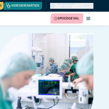
NEDERLANDS
S
VOOR DIERENARTSEN
ZOEKEN
(BELGIË)
SPOEDGEVAL