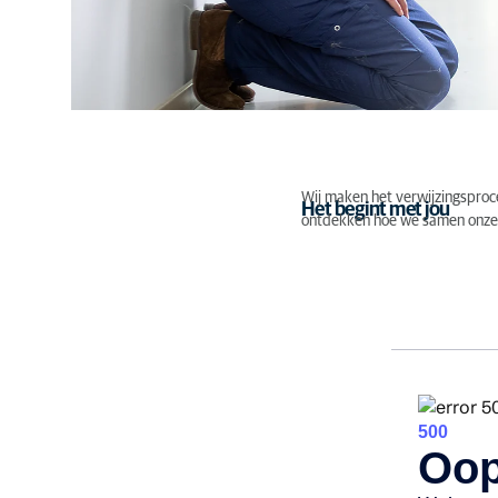
Wij maken het verwijzingsproce
Het begint met jou
ontdekken hoe we samen onze 