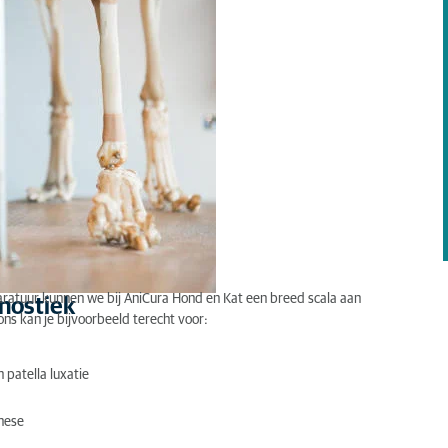
aratuur kunnen we bij AniCura Hond en Kat een breed scala aan
gnostiek
ns kan je bijvoorbeeld terecht voor:
 patella luxatie
hese