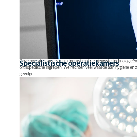
Onze operatiekamers zijn uitgerust met de nieuwste technologieë
Specialistische operatiekamers
orthopedische ingrepen. We hechten veel waarde aan hygiëne en z
gevolgd.