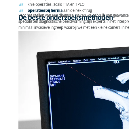
knie-operaties, zoals TTA en TPLO
operaties bij hernia
aan de nek of rug
Voor het stellen van een diagnose maken we gebruik van geavancee
De beste onderzoeksmethoden
specialisten diagnostische beeldvorming zijn experts in het inter
minimaal invasieve ingreep waarbij we met een kleine camera in he