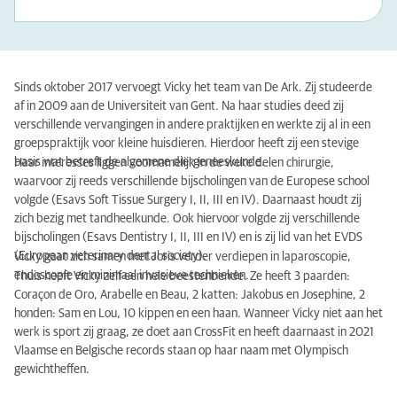
Sinds oktober 2017 vervoegt Vicky het team van De Ark. Zij studeerde
af in 2009 aan de Universiteit van Gent. Na haar studies deed zij
verschillende vervangingen in andere praktijken en werkte zij al in een
groepspraktijk voor kleine huisdieren. Hierdoor heeft zij een stevige
basis wat betreft de algemene diergeneeskunde.
Haar interesses liggen voornamelijk in de weke delen chirurgie,
waarvoor zij reeds verschillende bijscholingen van de Europese school
volgde (Esavs Soft Tissue Surgery I, II, III en IV). Daarnaast houdt zij
zich bezig met tandheelkunde. Ook hiervoor volgde zij verschillende
bijscholingen (Esavs Dentistry I, II, III en IV) en is zij lid van het EVDS
(European veterinary dental society).
Vicky gaat zich samen met Joris verder verdiepen in laparoscopie,
endoscopie en minimaal invasieve technieken.
Thuis heeft Vicky zelf een hele beestenbende. Ze heeft 3 paarden:
Coraçon de Oro, Arabelle en Beau, 2 katten: Jakobus en Josephine, 2
honden: Sam en Lou, 10 kippen en een haan. Wanneer Vicky niet aan het
werk is sport zij graag, ze doet aan CrossFit en heeft daarnaast in 2021
Vlaamse en Belgische records staan op haar naam met Olympisch
gewichtheffen.