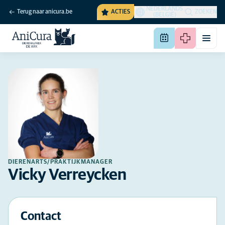
NEDERLANDS
Terug naar anicura.be
ACTIES
ZOEKEN
(BELGIË)
DIERENARTS/PRAKTIJKMANAGER
Vicky Verreycken
Contact