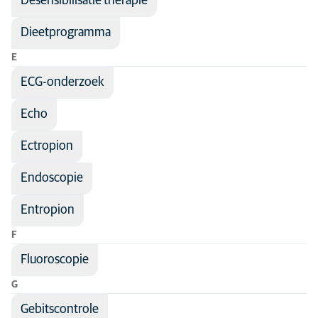
Desensibilisatie therapie
Dieetprogramma
E
ECG-onderzoek
Echo
Ectropion
Endoscopie
Entropion
F
Fluoroscopie
G
Gebitscontrole