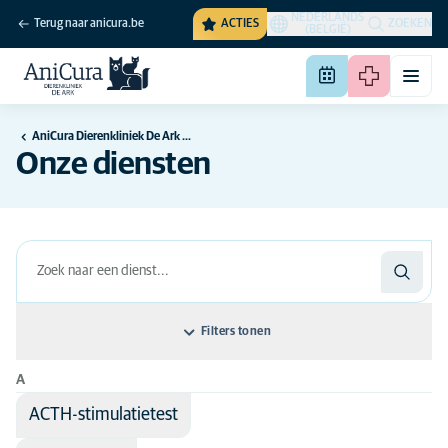
NEDERLANDS
Terug naar anicura.be
ACTIES
ZOEKEN
(BELGIË)
AniCura Dierenkliniek De Ark te Hulshout
Onze diensten
Filters tonen
A
Rangschik op: Naam van de dienst
ACTH-stimulatietest
Naam van de dienst
Disciplines