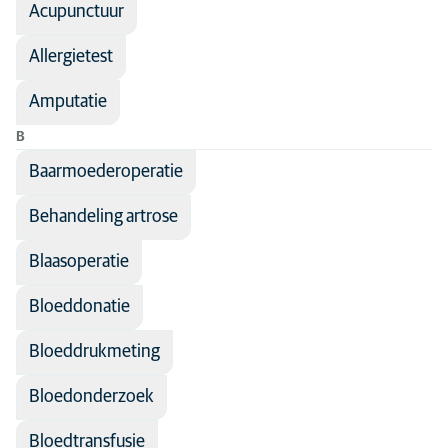
Acupunctuur
Medische discipline
Acupunctuur
Alle diersoorten
Algemene diergeneeskunde
Allergietest
Andere dieren
Dermatologie
Hond
Amputatie
Interne geneeskunde
Kat
B
Medische beeldvorming
Kitten
Baarmoederoperatie
Reproductie
Konijn
Behandeling artrose
Sportgeneeskunde en revalidatie
Puppy
Blaasoperatie
Tandheelkunde
Bloeddonatie
Bloeddrukmeting
Bloedonderzoek
Bloedtransfusie