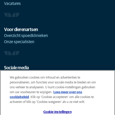
Vacatures
Voor dierenartsen
Overzicht spoedklinieken
Onze specialisten
Sociale media
We gebruiken cookies om inhoud en advertenties te
personaliseren, om functies voor sociale media te bieden en om
ons verkeer te analyseren. U kunt cookie-instellingen gebruiken
om uw voorkeuren te wijzigen.
Lees meer over ons
Cookies
cookiebeleid
(opens in a new tab)
. Klik op 'Cookies accepteren' om alle cookies te
Privacyverklaring
activeren of klik op 'Cookies weigeren' als u ze niet wilt.
Gebruiksvoorwaarden
Cookie-instellingen
Accessibility