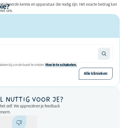
cialiseerde kennis en apparatuur die nodig zijn. Het exacte bedrag kan
pie?
met ons.
eken bij u in de buurt te vinden.
Hoe in te schakelen.
Alle klinieken
L NUTTIG VOOR JE?
p het zelf. We appreciëren je feedback
enorm.