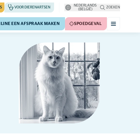
NEDERLANDS
S
VOOR DIERENARTSEN
ZOEKEN
(BELGIË)
LINE EEN AFSPRAAK MAKEN
SPOEDGEVAL