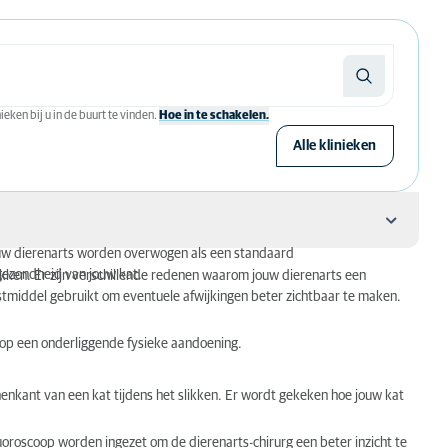
eken bij u in de buurt te vinden.
Hoe in te schakelen.
Alle klinieken
jouw dierenarts worden overwogen als een standaard
gezondheid van jouw kat.
likken. Er zijn verschillende redenen waarom jouw dierenarts een
astmiddel gebruikt om eventuele afwijkingen beter zichtbaar te maken.
n op een onderliggende fysieke aandoening.
enkant van een kat tijdens het slikken. Er wordt gekeken hoe jouw kat
luoroscoop worden ingezet om de dierenarts-chirurg een beter inzicht te