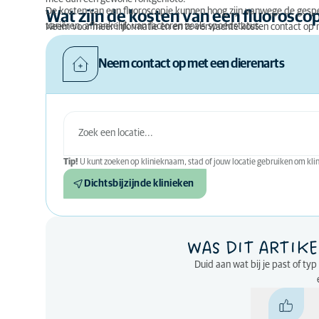
De kosten van een fluoroscopie kunnen hoog zijn vanwege de gespe
Wat zijn de kosten van een fluorosco
variëren, afhankelijk van factoren zoals spoedstatus.
Neem voor meer informatie en en te verwachte kosten contact op 
Neem contact op met een dierenarts
Tip!
U kunt zoeken op klinieknaam, stad of jouw locatie gebruiken om klini
Dichtsbijzijnde klinieken
WAS DIT ARTIKE
Duid aan wat bij je past of ty