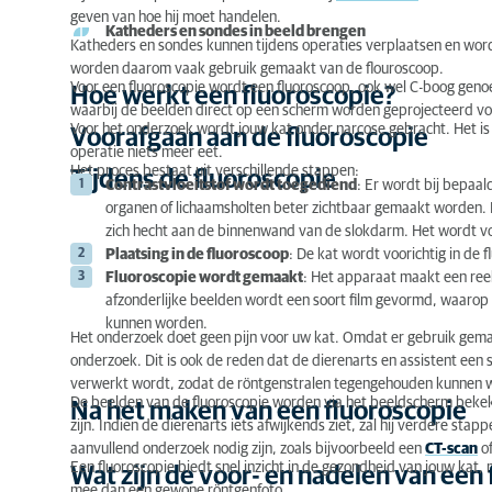
geven van hoe hij moet handelen.
Wat zijn de voor- en nadelen van een fluoroscopie
Katheders en sondes in beeld brengen
Katheders en sondes kunnen tijdens operaties verplaatsen en worde
worden daarom vaak gebruik gemaakt van de flouroscoop.
Wat zijn de kosten van een fluoroscopie?
Voor een fluoroscopie wordt een fluoroscoop, ook wel C-boog geno
Hoe werkt een fluoroscopie?
waarbij de beelden direct op een scherm worden geprojecteerd voo
Voor het onderzoek wordt jouw kat onder narcose gebracht. Het is d
Voorafgaan aan de fluoroscopie
operatie niets meer eet.
Het proces bestaat uit verschillende stappen:
Tijdens de fluoroscopie
Contrastvloeitstof wordt toegediend
: Er wordt bij bepaa
organen of lichaamsholten beter zichtbaar gemaakt worden. Ee
zich hecht aan de binnenwand van de slokdarm. Het wordt voor
Plaatsing in de fluoroscoop
: De kat wordt voorichtig in de 
Fluoroscopie wordt gemaakt
: Het apparaat maakt een ree
afzonderlijke beelden wordt een soort film gevormd, waarop
kunnen worden.
Het onderzoek doet geen pijn voor uw kat. Omdat er gebruik gemaakt
onderzoek. Dit is ook de reden dat de dierenarts en assistent een
verwerkt wordt, zodat de röntgenstralen tegengehouden kunnen 
De beelden van de fluoroscopie worden via het beeldscherm bekek
Na het maken van een fluoroscopie
zijn. Indien de dierenarts iets afwijkends ziet, zal hij verdere s
aanvullend onderzoek nodig zijn, zoals bijvoorbeeld een
CT-scan
o
Een fluoroscopie biedt snel inzicht in de gezondheid van jouw kat, 
Wat zijn de voor- en nadelen van een 
mee dan een gewone röntgenfoto.