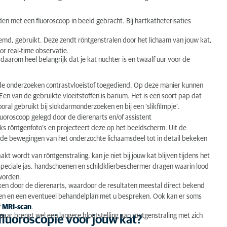
 voor jouw kat?
n met een fluoroscoop in beeld gebracht. Bij hartkatheterisaties
emd, gebruikt. Deze zendt röntgenstralen door het lichaam van jouw kat,
r real-time observatie.
aarom heel belangrijk dat je kat nuchter is en twaalf uur voor de
lde onderzoeken contrastvloeistof toegediend. Op deze manier kunnen
n van de gebruikte vloeitstoffen is barium. Het is een soort pap dat
al gebruikt bij slokdarmonderzoeken en bij een ‘slikfilmpje’.
fluoroscoop gelegd door de dierenarts en/of assistent
ks röntgenfoto’s en projecteert deze op het beeldscherm. Uit de
 de bewegingen van het onderzochte lichaamsdeel tot in detail bekeken
 wordt van röntgenstraling, kan je niet bij jouw kat blijven tijdens het
 speciale jas, handschoenen en schildklierbeschermer dragen waarin lood
worden.
en door de dierenarts, waardoor de resultaten meestal direct bekend
tappen en een eventueel behandelplan met u bespreken. Ook kan er soms
f
MRI-scan
.
maar brengt wel een langere blootstelling aan röntgenstraling met zich
fluoroscopie voor jouw kat?