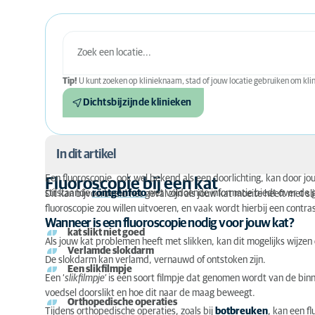
Tip!
U kunt zoeken op klinieknaam, stad of jouw locatie gebruiken om klini
Dichtsbijzijnde klinieken
In dit artikel
Een fluoroscopie, ook wel bekend als een doorlichting, kan door 
Fluoroscopie bij een kat
stilstaande
Fluoroscopie bij een kat
röntgenfoto
niet voldoende informatie biedt over de 
Dit kan bijvoorbeeld het geval zijn als jouw kat moeite heeft met s
fluoroscopie zou willen uitvoeren, en vaak wordt hierbij een contr
Hoe werkt een fluoroscopie?
Wanneer is een fluoroscopie nodig voor jouw kat?
kat slikt niet goed
Als jouw kat problemen heeft met slikken, kan dit mogelijks wijze
Voorafgaan aan de fluoroscopie
Verlamde slokdarm
De slokdarm kan verlamd, vernauwd of ontstoken zijn.
Een slikfilmpje
Tijdens de fluoroscopie
Een ‘
slikfilmpje’
is een soort filmpje dat genomen wordt van de binn
voedsel doorslikt en hoe dit naar de maag beweegt.
Orthopedische operaties
Na het maken van een fluoroscopie
Tijdens orthopedische operaties, zoals bij
botbreuken
, kan een f