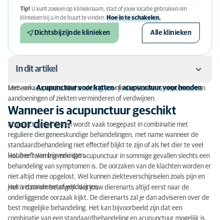
Tip!
U kunt zoeken op klinieknaam, stad of jouw locatie gebruiken om
klinieken bij u in de buurt te vinden.
Hoe in te schakelen.
Dichtsbijzijnde klinieken
Alle klinieken
In dit artikel
Lees ook:
Acupunctuur voor katten
of
acupunctuur voor honden
Met een acupunctuurbehandeling voor je dier kunnen symptomen van
Wanneer is acupunctuur geschikt voor dieren?
aandoeningen of ziekten verminderen of verdwijnen.
Wanneer is acupunctuur geschikt
Bij welke aandoeningen kan acupunctuur helpen bij
voor dieren?
Acupunctuur bij dieren wordt vaak toegepast in combinatie met
dieren?
reguliere diergeneeskundige behandelingen, met name wanneer de
standaardbehandeling niet effectief blijkt te zijn of als het dier te veel
Heeft jouw huisdier last van een of meer van deze
last heeft van bijwerkingen.
Houd er rekening mee dat acupunctuur in sommige gevallen slechts een
klachten?
behandeling van symptomen is. De oorzaken van de klachten worden er
niet altijd mee opgelost. Wel kunnen ziekteverschijnselen zoals pijn en
Acupunctuur en diergeneeskunde onder één dak
jeuk verminderen of verdwijnen.
Het is daarom belangrijk dat jouw dierenarts altijd eerst naar de
onderliggende oorzaak kijkt. De dierenarts zal je dan adviseren over de
Hoe werkt acupunctuur bij dieren?
best mogelijke behandeling. Het kan bijvoorbeeld zijn dat een
Hoe reageren dieren op acupunctuur?
combinatie van een standaardbehandeling en acupunctuur mogelijk is.