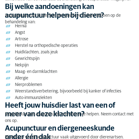
Bij welke aandoeningen kan
Wat zijn de kosten van acupunctuur voor je dier?
acupunctuur helpen bij dieren?
Acupunctuur voor je dier kan een positieve invloed hebben op de
behandeling van:
Wil je meer weten of een afspraak maken?
Hernia
Angst
Artrose
Herstel na orthopedische operaties
Huidklachten, zoals jeuk
Gewrichtspijn
Nekpijn
Maag- en darmklachten
Allergie
Nierproblemen
Weerstandsverbetering, bijvoorbeeld bij kanker of infecties
Auto-immuunziekten
Heeft jouw huisdier last van een of
meer van deze klachten?
Mogelijk kan een acupuncturist voor dieren je helpen. Neem contact met
ons op.
Acupunctuur en diergeneeskunde
onder één dak
Bij AniCura wordt acupunctuur vaak uitgevoerd door dierenartsen.