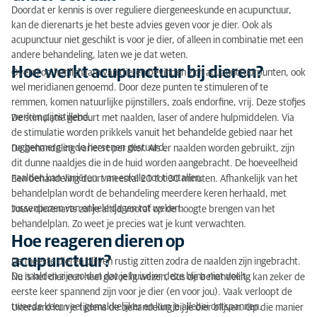
Doordat er kennis is over reguliere diergeneeskunde en acupunctuur,
kan de dierenarts je het beste advies geven voor je dier. Ook als
acupunctuur niet geschikt is voor je dier, of alleen in combinatie met een
andere behandeling, laten we je dat weten.
Hoe werkt acupunctuur bij dieren?
Overal op het lichaam van dieren bevinden zich acupunctuurpunten, ook
wel meridianen genoemd. Door deze punten te stimuleren of te
remmen, komen natuurlijke pijnstillers, zoals endorfine, vrij. Deze stofjes
werken pijnstillend.
De stimulatie gebeurt met naalden, laser of andere hulpmiddelen. Via
de stimulatie worden prikkels vanuit het behandelde gebied naar het
ruggenmerg en de hersenen gestuurd.
De behandeling varieert per dier. Als er naalden worden gebruikt, zijn
dit dunne naaldjes die in de huid worden aangebracht. De hoeveelheid
naalden kan variëren, van enkele tot tientallen.
Een behandeling duurt meestal 20 tot 30 minuten. Afhankelijk van het
behandelplan wordt de behandeling meerdere keren herhaald, met
tussenpozen van enkele dagen tot weken.
Jouw dierenarts zal je altijd vooraf op de hoogte brengen van het
behandelplan. Zo weet je precies wat je kunt verwachten.
Hoe reageren dieren op
acupunctuur?
De meeste dieren blijven rustig zitten zodra de naalden zijn ingebracht.
De naalden zijn zo dun dat je huisdier deze bijna niet voelt.
Nu is het dier een heel gevoelig wezen, dus de behandeling kan zeker de
eerste keer spannend zijn voor je dier (en voor jou). Vaak verloopt de
tweede keer veel gemakkelijker en kun je allebei ontspannen.
Uiteraard kun je tijdens de behandeling bij je dier blijven. Op die manier