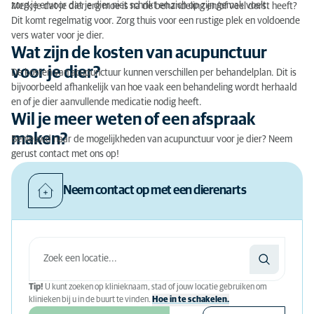
zorg je ervoor dat je dier niet schrikt en zich op zijn gemak voelt.
Merk je dat je dier erg moe is na de behandeling en/of veel dorst heeft?
Dit komt regelmatig voor. Zorg thuis voor een rustige plek en voldoende
vers water voor je dier.
Wat zijn de kosten van acupunctuur
voor je dier?
De kosten van acupunctuur kunnen verschillen per behandelplan. Dit is
bijvoorbeeld afhankelijk van hoe vaak een behandeling wordt herhaald
en of je dier aanvullende medicatie nodig heeft.
Wil je meer weten of een afspraak
maken?
Benieuwd naar de mogelijkheden van acupunctuur voor je dier? Neem
gerust contact met ons op!
Neem contact op met een dierenarts
Tip!
U kunt zoeken op klinieknaam, stad of jouw locatie gebruiken om
klinieken bij u in de buurt te vinden.
Hoe in te schakelen.